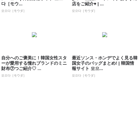
다［モウ...
店をご紹介♥ | ...
모으다［モウダ］
모으다［モウダ］
自分へのご褒美に！韓国女性スタ
最近ソンス・ホンデでよく見る韓
ーが愛用する憧れブランドのミニ
国女子のバッグまとめ! | 韓国情
財布⑦つご紹介♡ ...
報サイト 모으...
모으다［モウダ］
모으다［モウダ］