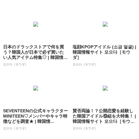
日本のドラックストアで何を買
塩顔KPOPアイドル (소금 얼굴) |
う？韓国人が日本で必ず買いた
韓国情報サイト 모으다［モウ
い人気アイテム特集♡ | 韓国情報
ダ］
サイト ...
모으다［モウダ］
모으다［モウダ］
SEVENTEENの公式キャラクター
賛否両論！？公開恋愛を経験し
MINITEEN♡メンバーやキャラ特
た韓国アイドル⑲組を大特集！ |
徴などを調査★ | 韓国情...
韓国情報サイト 모으다［モウ
ダ］
모으다［モウダ］
모으다［モウダ］