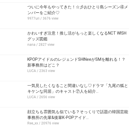
ついに今年もやってきた！☆彡おひとり島シーズン④メ
ンバーをご紹介♡
9977uri
/ 3676 view
かわいすぎ注意！推し活がもっと楽しくなるNCT WISH
グッズ図鑑
nana
/ 2827 view
KPOPアイドルのレジェンドSHINeeがSMを離れる！？
新事務所はどこ？
LUCA
/ 2363 view
一気見したくなること間違いなし♡ドラマ「九尾の狐と
キケンな同居」のキャスト⑦人を紹介…
LUCA
/ 2656 view
顔立ちも雰囲気も似ている？そっくりで話題の韓国芸能
事務所の先輩&後輩K-POPアイド…
Ree_xx
/ 20976 view