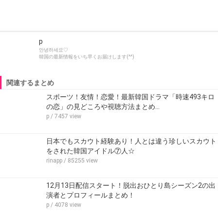
p
안녕하세요♡
韓国の最新情報をいち早くお届けします(^^)
関連するまとめ
スポーツ！友情！恋愛！最新韓国ドラマ「時速493キロ
の恋」の見どころや視聴方法まとめ…
p
/ 7457 view
日本でもスカウト経験あり！人とは違う珍しいスカウト
をされた韓国アイドル⑦人☆
rinapp
/ 85255 view
12月13日配信スタート！脱出おひとり島シーズン2の出
演者とプロフィールまとめ！
p
/ 4078 view