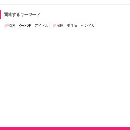
関連するキーワード
韓国 KーPOP アイドル
韓国 誕生日 センイル