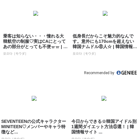
乗客は知らない・・・憧れる大
低身長だからこそ魅力的なんで
韓航空の制服♡実はCAにとって
す。意外にも170cmを超えない
あの部分がとっても不便ㅠㅠ | 韓
韓国ナムドル⑧人☆ | 韓国情報サ
国情報...
イト...
모으다［モウダ］
모으다［モウダ］
Recommended by
SEVENTEENの公式キャラクター
今日からできる☆韓国アイドル別
MINITEEN♡メンバーやキャラ特
1週間ダイエット方法⑤選！ | 韓
徴など...
国情報サイト ...
모으다［モウダ］
모으다［モウダ］