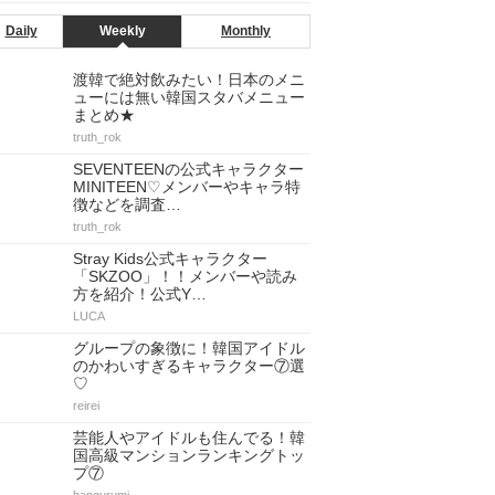
Daily
Weekly
Monthly
渡韓で絶対飲みたい！日本のメニ
ューには無い韓国スタバメニュー
まとめ★
truth_rok
SEVENTEENの公式キャラクター
MINITEEN♡メンバーやキャラ特
徴などを調査…
truth_rok
Stray Kids公式キャラクター
「SKZOO」！！メンバーや読み
方を紹介！公式Y…
LUCA
グループの象徴に！韓国アイドル
のかわいすぎるキャラクター⑦選
♡
reirei
芸能人やアイドルも住んでる！韓
国高級マンションランキングトッ
プ⑦