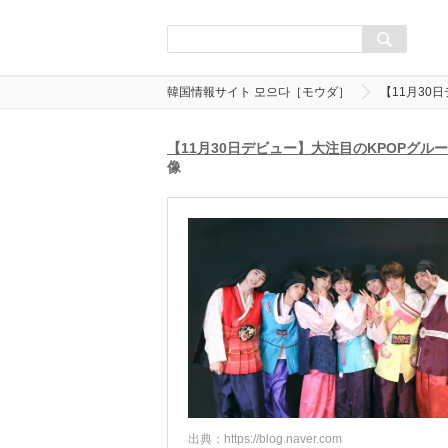
韓国情報サイト 모으다［モウダ］
【11月30
【11月30日デビュー】大注目のKPOPグルー
像
出典：
https://blog.naver.com