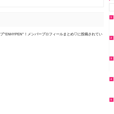
1
ープ”ENHYPEN”！メンバープロフィールまとめ♡に投稿されてい
2
3
4
5