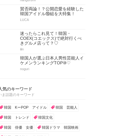
hangurumi
賛否両論！？公開恋愛を経験した
韓国アイドル⑲組を大特集！
LUCA
迷ったらこれ見て！韓国・
COEX(コエックス)で絶対行くべ
きグルメ店って？♡
ilin
韓国人が選ぶ日本人男性芸能人イ
ケメンランキングTOP⑩♡
noguri
人気のキーワード
いま話題のキーワード
韓国 KーPOP アイドル
韓国 芸能人
韓国 トレンド
韓国文化
韓国 俳優 女優
韓国ドラマ 韓国映画