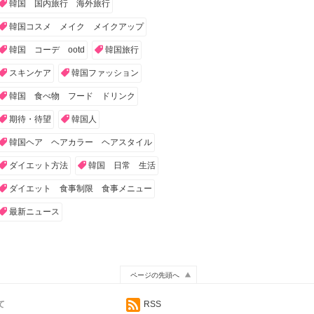
韓国 国内旅行 海外旅行
韓国コスメ メイク メイクアップ
韓国 コーデ ootd
韓国旅行
スキンケア
韓国ファッション
韓国 食べ物 フード ドリンク
期待・待望
韓国人
韓国ヘア ヘアカラー ヘアスタイル
ダイエット方法
韓国 日常 生活
ダイエット 食事制限 食事メニュー
最新ニュース
ページの先頭へ
て
RSS