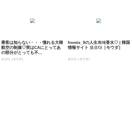
乗客は知らない・・・憧れる大韓
fromis_9の人生최애香水♡ | 韓国
航空の制服♡実はCAにとってあ
情報サイト 모으다［モウダ］
の部分がとっても不...
모으다［モウダ］
모으다［モウダ］