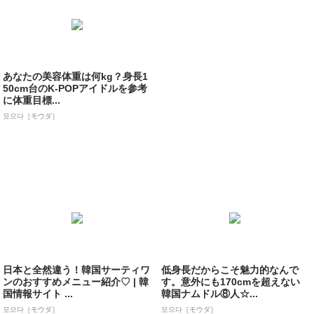
あなたの美容体重は何kg？身長1
50cm台のK-POPアイドルを参考
に体重目標...
모으다［モウダ］
日本と全然違う！韓国サーティワ
低身長だからこそ魅力的なんで
ンのおすすめメニュー紹介♡ | 韓
す。意外にも170cmを超えない
国情報サイト ...
韓国ナムドル⑧人☆...
모으다［モウダ］
모으다［モウダ］