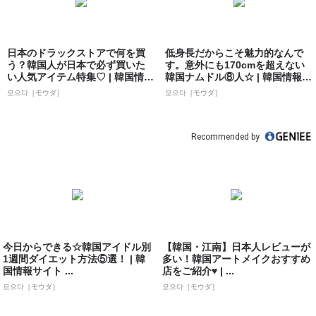
日本のドラックストアで何を買
低身長だからこそ魅力的なんで
う？韓国人が日本で必ず買いた
す。意外にも170cmを超えない
い人気アイテム特集♡ | 韓国情報
韓国ナムドル⑧人☆ | 韓国情報サ
サイト ...
イト...
모으다［モウダ］
모으다［モウダ］
Recommended by
今日からできる☆韓国アイドル別
【韓国・江南】日本人レビューが
1週間ダイエット方法⑤選！ | 韓
多い！韓国アートメイクおすすめ
国情報サイト ...
店をご紹介♥ | ...
모으다［モウダ］
모으다［モウダ］