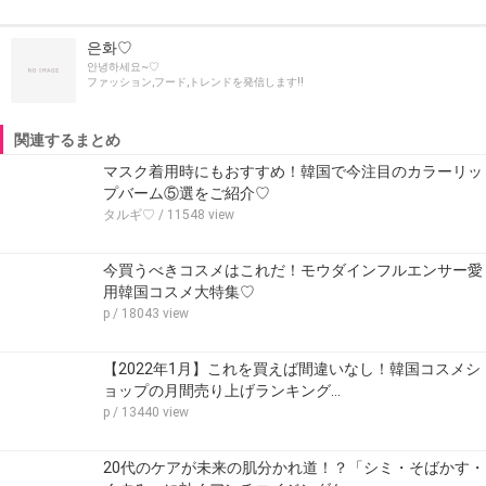
은화♡
안녕하세요~♡
ファッション,フード,トレンドを発信します!!
関連するまとめ
マスク着用時にもおすすめ！韓国で今注目のカラーリッ
プバーム⑤選をご紹介♡
タルギ♡
/ 11548 view
今買うべきコスメはこれだ！モウダインフルエンサー愛
用韓国コスメ大特集♡
p
/ 18043 view
【2022年1月】これを買えば間違いなし！韓国コスメシ
ョップの月間売り上げランキング…
p
/ 13440 view
20代のケアが未来の肌分かれ道！？「シミ・そばかす・