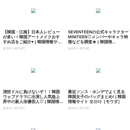
【韓国・江南】日本人レビュー
SEVENTEENの公式キャラクター
が多い！韓国アートメイクおす
MINITEEN♡メンバーやキャラ特
すめ店をご紹介♥ | 韓国情報サイ
徴などを調査★ | 韓国情...
ト 모으...
모으다［モウダ］
모으다［モウダ］
演技ドルに負けないぞ！！韓国
最近ソンス・ホンデでよく見る
ウェブドラマに出演し人気急上
韓国女子のバッグまとめ! | 韓国
昇中の新人俳優⑥人♡ | 韓国情報
情報サイト 모으다［モウダ］
サイト ...
모으다［モウダ］
모으다［モウダ］