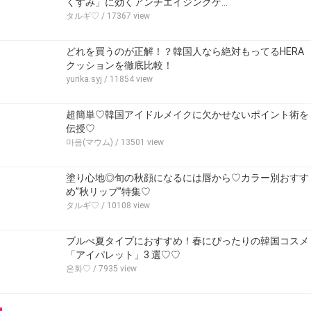
くすみ」に効くアンチエイジングケ…
タルギ♡
/ 17367 view
どれを買うのが正解！？韓国人なら絶対もってるHERA
クッションを徹底比較！
yurika.syj
/ 11854 view
超簡単♡韓国アイドルメイクに欠かせないポイント術を
伝授♡
마음(マウム)
/ 13501 view
塗り心地◎旬の秋顔になるには唇から♡カラー別おすす
め”秋リップ”特集♡
タルギ♡
/ 10108 view
ブルべ夏タイプにおすすめ！春にぴったりの韓国コスメ
「アイパレット」3 選♡♡
은화♡
/ 7935 view