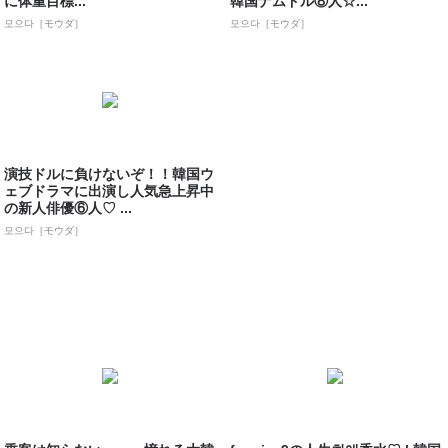
に体重目標...
韓国ナムドル⑧人☆...
모으다［モウダ］
모으다［モウダ］
演技ドルに負けないぞ！！韓国ウ
ェブドラマに出演し人気急上昇中
の新人俳優⑥人♡ ...
모으다［モウダ］