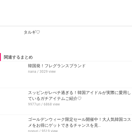
タルギ♡
関連するまとめ
韓国発！フレグランスブランド
nana
/ 3029 view
スッピンがレべチ過ぎる！韓国アイドルが実際に愛用し
ているガチアイテムご紹介♡
9977uri
/ 6868 view
ゴールデンウィーク限定セール開催中！大人気韓国コス
メをお得にゲットできるチャンスを見…
noguri
/ 9519 view