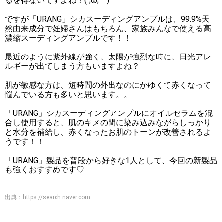
るを得ないですよね？(´;ω;｀)
ですが「URANG」シカスーディングアンプルは、99.9%天
然由来成分で妊婦さんはもちろん、家族みんなで使える高
濃縮スーディングアンプルです！！
最近のように紫外線が強く、太陽が強烈な時に、日光アレ
ルギーが出てしまう方もいますよね？
肌が敏感な方は、短時間の外出なのにかゆくて赤くなって
悩んでいる方も多いと思います。。
「URANG」シカスーディングアンプルにオイルセラムを混
合し使用すると、肌のキメの間に染み込みながらしっかり
と水分を補給し、赤くなったお肌のトーンが改善されるよ
うです！！
「URANG」製品を普段から好きな1人として、今回の新製品
も強くおすすめです♡
出典：
https://search.naver.com