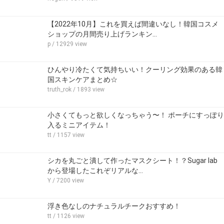
【2022年10月】これを買えば間違いなし！韓国コスメ
ショップの月間売り上げランキン…
p
/ 12929 view
ひんやり冷たくて気持ちいい！クーリング効果のある韓
国スキンケアまとめ☆
truth_rok
/ 1893 view
小さくてもっと欲しくなっちゃう〜！ ポーチにすっぽり
入るミニアイテム！
tt
/ 1157 view
シカを丸ごと潰して作ったマスクシート！？Sugar lab
から登場したこれぞリアルな…
Y
/ 7200 view
浮き色なしのナチュラルチークおすすめ！
tt
/ 1126 view