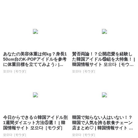
あなたの美容体重は何kg？身長1
賛否両論！？公開恋愛を経験し
50cm台のK-POPアイドルを参考
た韓国アイドル⑲組を大特集！ |
に体重目標を立ててみよう♪ |...
韓国情報サイト 모으다［モウ
ダ］
모으다［モウダ］
모으다［モウダ］
今日からできる☆韓国アイドル別
韓国で知らない人はいない！？
1週間ダイエット方法⑤選！ | 韓
韓国で人気を誇る飲食チェーン
国情報サイト 모으다［モウダ］
店まとめ♡ | 韓国情報サイト 모
으다［モ...
모으다［モウダ］
모으다［モウダ］