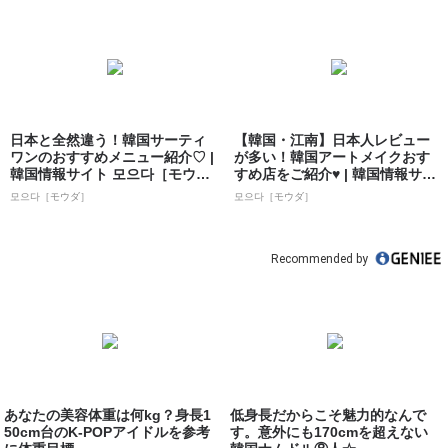
日本と全然違う！韓国サーティ
【韓国・江南】日本人レビュー
ワンのおすすめメニュー紹介♡ |
が多い！韓国アートメイクおす
韓国情報サイト 모으다［モウ
すめ店をご紹介♥ | 韓国情報サイ
ダ］
ト 모으...
모으다［モウダ］
모으다［モウダ］
Recommended by
あなたの美容体重は何kg？身長1
低身長だからこそ魅力的なんで
50cm台のK-POPアイドルを参考
す。意外にも170cmを超えない