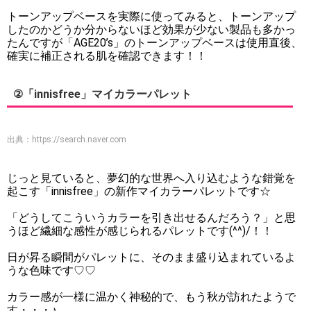
トーンアップベースを実際に使ってみると、トーンアップ
したのかどうか分からないほど効果が少ない製品も多かっ
たんですが「AGE20’s」のトーンアップベースは使用直後、
確実に補正される肌を確認できます！！
②「innisfree」マイカラーパレット
出典：
https://search.naver.com
じっと見ていると、夢幻的な世界へ入り込むような錯覚を
起こす「innisfree」の新作マイカラーパレットです☆
「どうしてこういうカラーを引き出せるんだろう？」と思
うほど繊細な感性が感じられるパレットです(^^)/！！
日が昇る瞬間がパレットに、そのまま盛り込まれているよ
うな色味です♡♡
カラー感が一様に温かく神秘的で、もう秋が訪れたようで
す・・・♪