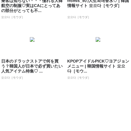
乗客は知らない・・・憧れる大韓
fromis_9の人生최애香水♡ | 韓国
航空の制服♡実はCAにとってあ
情報サイト 모으다［モウダ］
の部分がとっても不...
모으다［モウダ］
모으다［モウダ］
日本のドラックストアで何を買
KPOPアイドルPICK♡ヨアジョン
う？韓国人が日本で必ず買いたい
メニュー | 韓国情報サイト 모으
人気アイテム特集♡ ...
다［モウ...
모으다［モウダ］
모으다［モウダ］