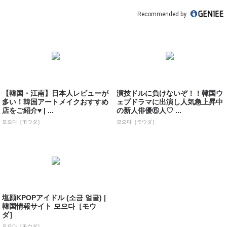
Recommended by
【韓国・江南】日本人レビューが
演技ドルに負けないぞ！！韓国ウ
多い！韓国アートメイクおすすめ
ェブドラマに出演し人気急上昇中
店をご紹介♥ | ...
の新人俳優⑥人♡ ...
모으다［モウダ］
모으다［モウダ］
塩顔KPOPアイドル (소금 얼굴) |
韓国情報サイト 모으다［モウ
ダ］
모으다［モウダ］