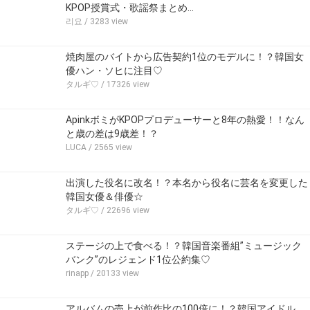
KPOP授賞式・歌謡祭まとめ…
리요
/ 3283 view
焼肉屋のバイトから広告契約1位のモデルに！？韓国女
優ハン・ソヒに注目♡
タルギ♡
/ 17326 view
ApinkボミがKPOPプロデューサーと8年の熱愛！！なん
と歳の差は9歳差！？
LUCA
/ 2565 view
出演した役名に改名！？本名から役名に芸名を変更した
韓国女優＆俳優☆
タルギ♡
/ 22696 view
ステージの上で食べる！？韓国音楽番組”ミュージック
バンク”のレジェンド1位公約集♡
rinapp
/ 20133 view
アルバムの売上が前作比の100倍に！？韓国アイドル