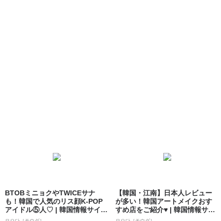
BTOBミニョクやTWICEサナ
【韓国・江南】日本人レビュー
も！韓国で人気のリス顔K-POP
が多い！韓国アートメイクおす
アイドル⑤人♡ | 韓国情報サイ
すめ店をご紹介♥ | 韓国情報サイ
ト...
ト 모으...
모으다［モウダ］
모으다［モウダ］