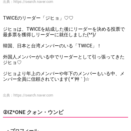
出典：
https://search.naver.com
TWICEのリーダー「ジヒョ」♡♡
ジヒョは、TWICEを結成した後にリーダーを決める投票で
最多票を獲得しリーダーに就任しました(^^)/
韓国、日本と台湾メンバーのいる「TWICE」！
外国人メンバーがいる中でリーダーとして引っ張ってきた
ジヒョ♡
ジヒョより年上のメンバーや年下のメンバーもいる中、メ
ンバー全員に信頼されています( *´艸｀)☆
出典：
https://search.naver.com
②IZ*ONE クォン・ウンビ
・プロフィール