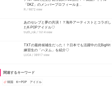
「DKZ」のメンバープロフィールま…
R
/ 9872 view
あのセレブと夢の共演！？海外アーティストとコラボし
たK-POPアイドル♡
truth_rok
/ 1614 view
TXTの最終候補生だった！？日本でも活躍中の元BigHit
練習生の「ハヌム」を紹介♡
LUCA
/ 38917 view
関連するキーワード
韓国 KーPOP アイドル