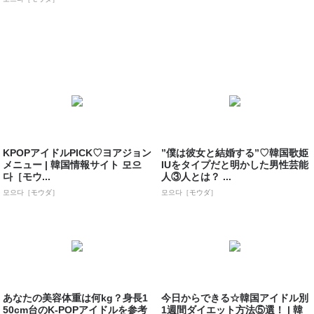
KPOPアイドルPICK♡ヨアジョン
”僕は彼女と結婚する”♡韓国歌姫
メニュー | 韓国情報サイト 모으
IUをタイプだと明かした男性芸能
다［モウ...
人③人とは？ ...
모으다［モウダ］
모으다［モウダ］
あなたの美容体重は何kg？身長1
今日からできる☆韓国アイドル別
50cm台のK-POPアイドルを参考
1週間ダイエット方法⑤選！ | 韓