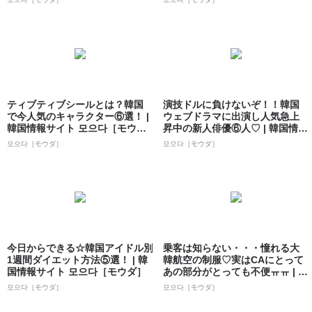
ティブティブシールとは？韓国
演技ドルに負けないぞ！！韓国
で今人気のキャラクター⑥選！ |
ウェブドラマに出演し人気急上
韓国情報サイト 모으다［モウ
昇中の新人俳優⑥人♡ | 韓国情報
ダ］
サイト ...
모으다［モウダ］
모으다［モウダ］
今日からできる☆韓国アイドル別
乗客は知らない・・・憧れる大
1週間ダイエット方法⑤選！ | 韓
韓航空の制服♡実はCAにとって
国情報サイト 모으다［モウダ］
あの部分がとっても不便ㅠㅠ | 韓
国情報...
모으다［モウダ］
모으다［モウダ］