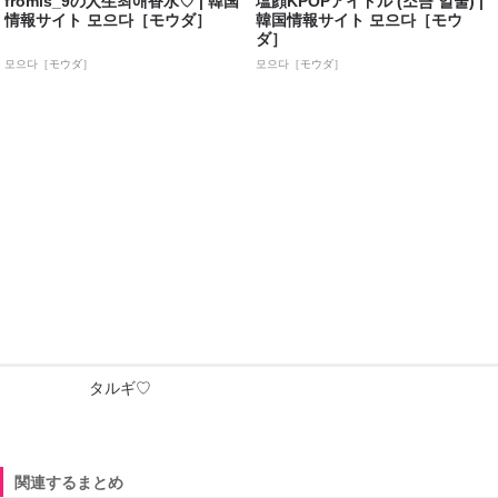
fromis_9の人生최애香水♡ | 韓国
塩顔KPOPアイドル (소금 얼굴) |
情報サイト 모으다［モウダ］
韓国情報サイト 모으다［モウ
ダ］
모으다［モウダ］
모으다［モウダ］
タルギ♡
関連するまとめ