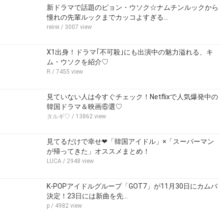
新ドラマで話題のピョン・ウソク☆ナムチンルックから
憧れの先輩ルックまでカッコよすぎる…
reirei
/ 3007 view
X1出身！ドラマ｢不可殺｣にも出演中の魅力溢れる、キ
ム・ウソクを紹介♡
R
/ 7455 view
見ていない人は今すぐチェック！Netflixで人気爆発中の
韓国ドラマ＆映画⑥選♡
タルギ♡
/ 13862 view
見てるだけで幸せ❤「韓国アイドル」×「スーパーマン
が帰ってきた」オススメまとめ！
LUCA
/ 2948 view
K-POPアイドルグループ「GOT7」が11月30日にカムバ
決定！23日には新曲を先…
p
/ 4982 view