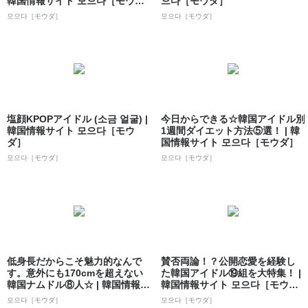
韓国情報サイト 모으다［モウ
으다［モウダ］
ダ］
모으다［モウダ］
모으다［モウダ］
塩顔KPOPアイドル (소금 얼굴) |
今日からできる☆韓国アイドル別
韓国情報サイト 모으다［モウ
1週間ダイエット方法⑤選！ | 韓
ダ］
国情報サイト 모으다［モウダ］
모으다［モウダ］
모으다［モウダ］
低身長だからこそ魅力的なんで
賛否両論！？公開恋愛を経験し
す。意外にも170cmを超えない
た韓国アイドル⑲組を大特集！ |
韓国ナムドル⑧人☆ | 韓国情報サ
韓国情報サイト 모으다［モウ
イト...
ダ］
모으다［モウダ］
모으다［モウダ］