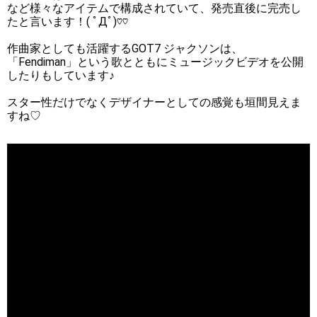
など様々なアイテムで構成されていて、発売直後に完売し
たと言います！( ﾟДﾟ)♡♡
作曲家としても活躍するGOT7 ジャクソンは、
「Fendiman」という歌とともにミュージックビデオを公開
したりもしています♪
スター性だけでなくデザイナーとしての感覚も垣間見えま
すね♡