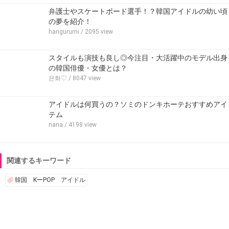
弁護士やスケートボード選手！？韓国アイドルの幼い頃
の夢を紹介！
hangurumi
/ 2095 view
スタイルも演技も良し◎今注目・大活躍中のモデル出身
の韓国俳優・女優とは？
은화♡
/ 8047 view
アイドルは何買うの？ソミのドンキホーテおすすめアイ
テム
nana
/ 4198 view
関連するキーワード
韓国 KーPOP アイドル