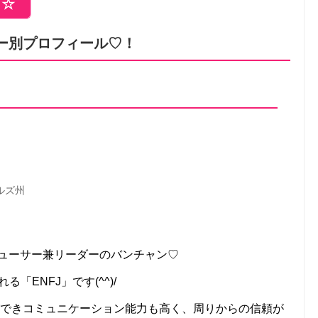
ら☆
ンバー別プロフィール♡！
ルズ州
プロデューサー兼リーダーのバンチャン♡
「ENFJ」です(^^)/
ができコミュニケーション能力も高く、周りからの信頼が