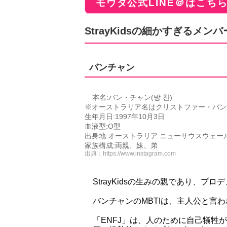
モウダ公式LINE＠はこち
StrayKidsの細かすぎるメ
バンチャン
本名:バン・チャン(방 찬)
※オーストラリア名はクリストファー・バン
生年月日:1997年10月3日
血液型:O型
出身地:オーストラリア ニューサウスウェー
家族構成:両親、妹、弟
出典：
https://www.instagram.com
StrayKidsの生みの親であり、
バンチャンのMBTIは、主人公と言われる
「ENFJ」は、人のために自己犠牲