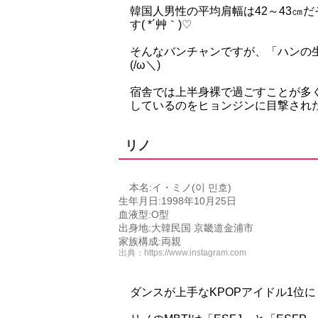
韓国人男性の平均肩幅は42～43㎝
す( *´艸｀)♡
そんなバンチャンですが、「ハンの
(/ω＼)
宿舎では上半身裸で過ごすことが多
しているのをヒョンジンに目撃され
リノ
本名:イ・ミノ(이 민호)
生年月日:1998年10月25日
血液型:O型
出身地:大韓民国 京畿道金浦市
家族構成:両親
出典：
https://www.instagram.com
ダンスが上手なKPOPアイドル1位