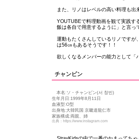
また、リノはレベルの高い料理も出来ち
YOUTUBEで料理動画を観て実践
飯は各自で用意するように」と言っ
運動もたくさんしているリノですが
は56㎝もあるそうです！！
欲しくなるメンバーの能力として「
チャンビン
本名:ソ・チャンビン(서 창빈)
生年月日:1999年8月11日
血液型:O型
出身地:大韓民国 京畿道龍仁市
家族構成:両親、姉
出典：
https://www.instagram.com
StrayKidsの中で一番のかまっ