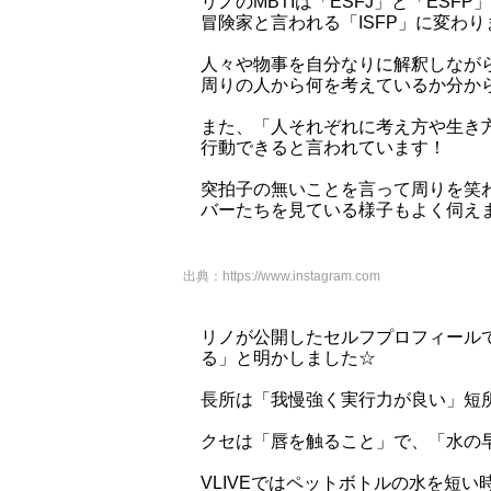
リノのMBTIは「ESFJ」と「ESF
冒険家と言われる「ISFP」に変わりま
人々や物事を自分なりに解釈しなが
周りの人から何を考えているか分か
また、「人それぞれに考え方や生き
行動できると言われています！
突拍子の無いことを言って周りを笑
バーたちを見ている様子もよく伺え
出典：
https://www.instagram.com
リノが公開したセルフプロフィール
る」と明かしました☆
長所は「我慢強く実行力が良い」短
クセは「唇を触ること」で、「水の
VLIVEではペットボトルの水を短