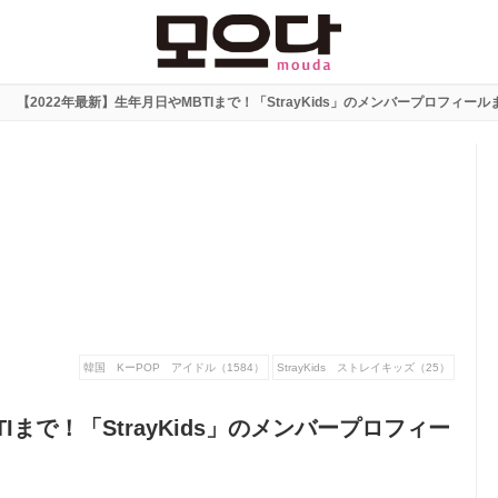
【2022年最新】生年月日やMBTIまで！「StrayKids」のメンバープロフィー
韓国 KーPOP アイドル（1584）
StrayKids ストレイキッズ（25）
Iまで！「StrayKids」のメンバープロフィー