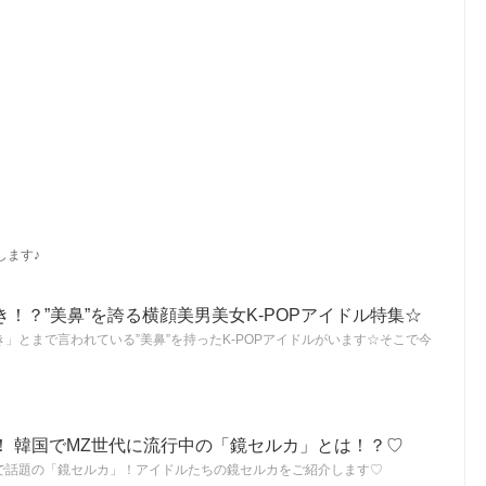
します♪
！？”美鼻”を誇る横顔美男美女K-POPアイドル特集☆
」とまで言われている”美鼻”を持ったK-POPアイドルがいます☆そこで今
！ 韓国でMZ世代に流行中の「鏡セルカ」とは！？♡
で話題の「鏡セルカ」！アイドルたちの鏡セルカをご紹介します♡