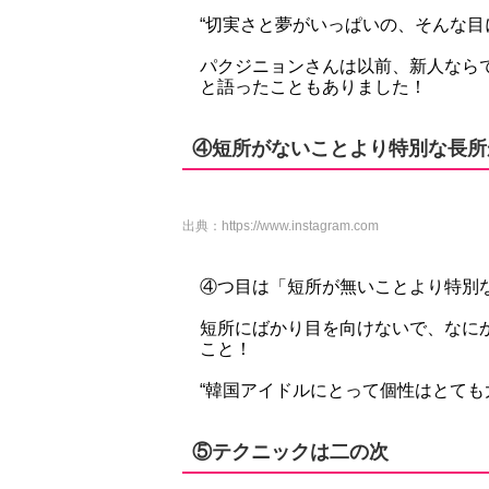
“切実さと夢がいっぱいの、そんな目
パクジニョンさんは以前、新人なら
と語ったこともありました！
④短所がないことより特別な長所
出典：
https://www.instagram.com
④つ目は「短所が無いことより特別
短所にばかり目を向けないで、なに
こと！
“韓国アイドルにとって個性はとても
⑤テクニックは二の次