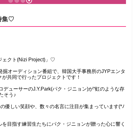
言特集♡
Nizi Project)」♡
アイドル発掘オーディション番組で、韓国大手事務所のJYPエンタ
クが共同で行ったプロジェクトです！
デューサーのJ.Y.Park(パク・ジニョン)が“虹のような存
たそう♪
ときの優しい笑顔や、数々の名言に注目が集まっています(*ﾉ
ルを目指す練習生たちにパク・ジニョンが贈った心に響く