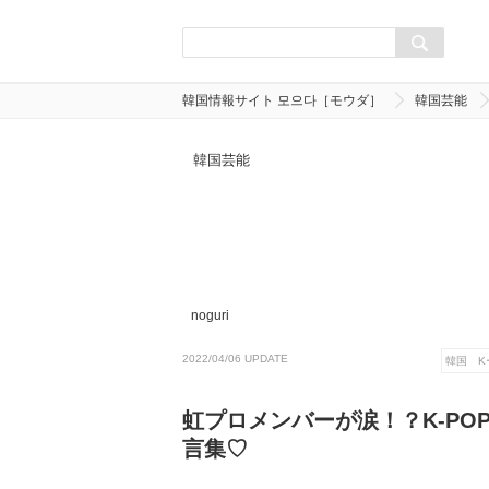
韓国情報サイト 모으다［モウダ］
韓国芸能
韓国芸能
noguri
2022/04/06 UPDATE
韓国 K
虹プロメンバーが涙！？K-POP
言集♡