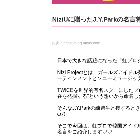
NiziUに贈ったJ.Y.Parkの名
出典：
https://blog.naver.com
日本で大きな話題になった「虹プロジェクト(
Nizi Projectとは、ガールズ
ーテインメントとソニーミュージッ
TWICEを世界的有名スターにしたプロ
在を発掘する”という想いから命名し
そんなJ.Y.Parkの練習生と接する
ωﾉ)
そこで今回は、虹プロで韓国アイド
名言をご紹介します♡♡