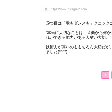
出典：
https://www.instagram.com
⑤つ目は「歌もダンスもテクニック
“本当に大切なことは、音楽から何
れができる能力がある人材が大切。”
技術力が高いのももちろん大切だが
ました(*^^*)
1