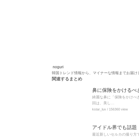
noguri
韓国トレンド情報から、マイナーな情報までお届け
関連するまとめ
鼻に保険をかけるべき
綺麗な鼻に「保険をかけべき
回は、美し…
kstar_luv
/ 156360 view
アイドル界でも話題
最近新しいセルカの撮り方