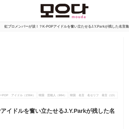
虹プロメンバーが涙！？K-POPアイドルを奮い立たせるJ.Y.Parkが残した名言
ーPOP アイドル（1584）
韓国 芸能人（984）
韓国 名言 名セリフ 発言（13）
アイドルを奮い立たせるJ.Y.Parkが残した名