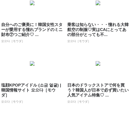
自分へのご褒美に！韓国女性スタ
乗客は知らない・・・憧れる大韓
ーが愛用する憧れブランドのミニ
航空の制服♡実はCAにとってあ
財布⑦つご紹介♡ ...
の部分がとっても不...
모으다［モウダ］
모으다［モウダ］
塩顔KPOPアイドル (소금 얼굴) |
日本のドラックストアで何を買
韓国情報サイト 모으다［モウ
う？韓国人が日本で必ず買いたい
ダ］
人気アイテム特集♡ ...
모으다［モウダ］
모으다［モウダ］