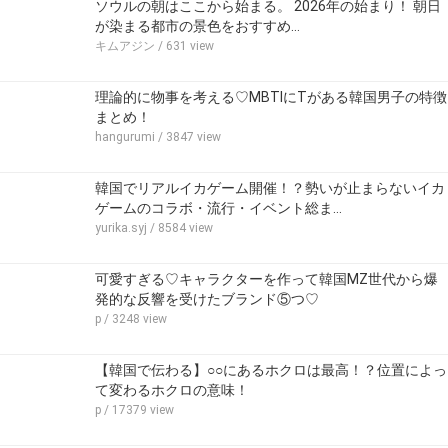
ソウルの朝はここから始まる。 2026年の始まり！ 朝日
が染まる都市の景色をおすすめ…
キムアジン
/ 631 view
理論的に物事を考える♡MBTIにTがある韓国男子の特徴
まとめ！
hangurumi
/ 3847 view
韓国でリアルイカゲーム開催！？勢いが止まらないイカ
ゲームのコラボ・流行・イベント総ま…
yurika.syj
/ 8584 view
可愛すぎる♡キャラクターを作って韓国MZ世代から爆
発的な反響を受けたブランド⑤つ♡
p
/ 3248 view
【韓国で伝わる】○○にあるホクロは最高！？位置によっ
て変わるホクロの意味！
p
/ 17379 view