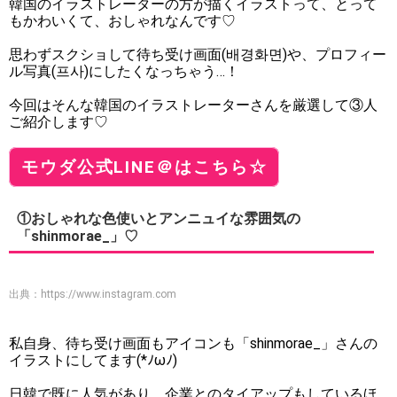
韓国のイラストレーターの方が描くイラストって、とって
もかわいくて、おしゃれなんです♡
思わずスクショして待ち受け画面(배경화면)や、プロフィー
ル写真(프사)にしたくなっちゃう…！
今回はそんな韓国のイラストレーターさんを厳選して③人
ご紹介します♡
モウダ公式LINE＠はこちら☆
①おしゃれな色使いとアンニュイな雰囲気の
「shinmorae_」♡
出典：
https://www.instagram.com
私自身、待ち受け画面もアイコンも「shinmorae_」さんの
イラストにしてます(*ﾉωﾉ)
日韓で既に人気があり、企業とのタイアップもしているほ