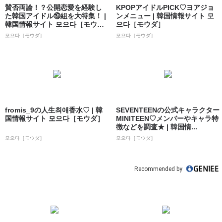
賛否両論！？公開恋愛を経験し
KPOPアイドルPICK♡ヨアジョ
た韓国アイドル⑲組を大特集！ |
ンメニュー | 韓国情報サイト 모
韓国情報サイト 모으다［モウ
으다［モウダ］
ダ］
모으다［モウダ］
모으다［モウダ］
fromis_9の人生최애香水♡ | 韓
SEVENTEENの公式キャラクター
国情報サイト 모으다［モウダ］
MINITEEN♡メンバーやキャラ特
徴などを調査★ | 韓国情...
모으다［モウダ］
모으다［モウダ］
Recommended by