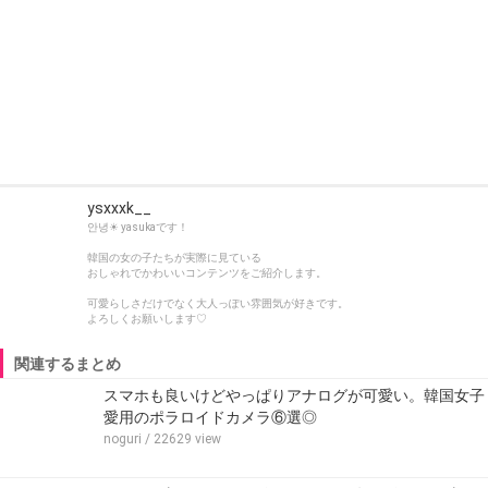
ysxxxk__
안녕☀︎ yasukaです！
韓国の女の子たちが実際に見ている
おしゃれでかわいいコンテンツをご紹介します。
可愛らしさだけでなく大人っぽい雰囲気が好きです。
よろしくお願いします♡
関連するまとめ
スマホも良いけどやっぱりアナログが可愛い。韓国女子
愛用のポラロイドカメラ⑥選◎
noguri
/ 22629 view