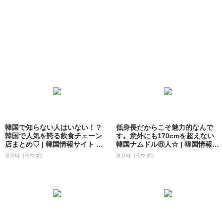
韓国で知らない人はいない！？
低身長だからこそ魅力的なんで
韓国で人気を誇る飲食チェーン
す。意外にも170cmを超えない
店まとめ♡ | 韓国情報サイト 모
韓国ナムドル⑧人☆ | 韓国情報サ
으다［モ...
イト...
모으다［モウダ］
모으다［モウダ］