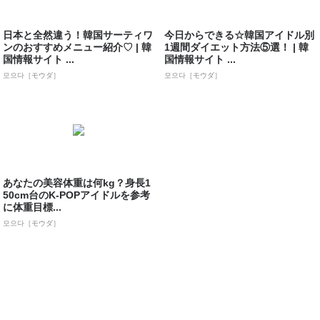
日本と全然違う！韓国サーティワ
今日からできる☆韓国アイドル別
ンのおすすめメニュー紹介♡ | 韓
1週間ダイエット方法⑤選！ | 韓
国情報サイト ...
国情報サイト ...
모으다［モウダ］
모으다［モウダ］
あなたの美容体重は何kg？身長1
50cm台のK-POPアイドルを参考
に体重目標...
모으다［モウダ］