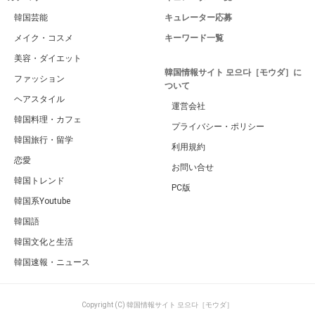
韓国芸能
キュレーター応募
メイク・コスメ
キーワード一覧
美容・ダイエット
韓国情報サイト 모으다［モウダ］に
ファッション
ついて
ヘアスタイル
運営会社
韓国料理・カフェ
プライバシー・ポリシー
韓国旅行・留学
利用規約
恋愛
お問い合せ
韓国トレンド
PC版
韓国系Youtube
韓国語
韓国文化と生活
韓国速報・ニュース
Copyright (C) 韓国情報サイト 모으다［モウダ］