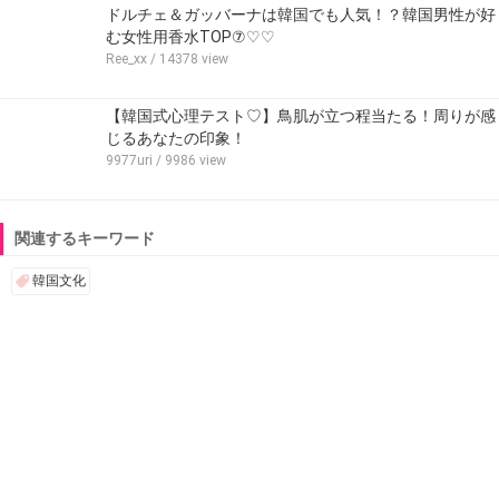
ドルチェ＆ガッバーナは韓国でも人気！？韓国男性が好
む女性用香水TOP⑦♡♡
Ree_xx
/ 14378 view
【韓国式心理テスト♡】鳥肌が立つ程当たる！周りが感
じるあなたの印象！
9977uri
/ 9986 view
関連するキーワード
韓国文化