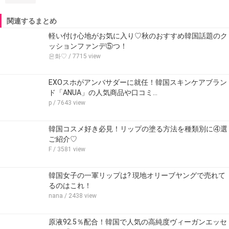
関連するまとめ
軽い付け心地がお気に入り♡秋のおすすめ韓国話題のク
ッションファンデ⑤つ！
은화♡
/ 7715 view
EXOスホがアンバサダーに就任！韓国スキンケアブラン
ド「ANUA」の人気商品や口コミ…
p
/ 7643 view
韓国コスメ好き必見！リップの塗る方法を種類別に④選
ご紹介♡
F
/ 3581 view
韓国女子の一軍リップは? 現地オリーブヤングで売れて
るのはこれ！
nana
/ 2438 view
原液92.5％配合！韓国で人気の高純度ヴィーガンエッセ