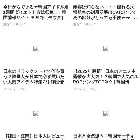
今日からできる☆韓国アイドル別
乗客は知らない・・・憧れる大
1週間ダイエット方法⑤選！ | 韓
韓航空の制服♡実はCAにとって
国情報サイト 모으다［モウダ］
あの部分がとっても不便ㅠㅠ | 韓
国情報...
모으다［モウダ］
모으다［モウダ］
日本のドラックストアで何を買
【2022年最新】日本のアニメ主
う？韓国人が日本で必ず買いた
題歌が大人気！？韓国で人気のJ-
い人気アイテム特集♡ | 韓国情報
POPソングTOP⑩☆ | 韓国情...
サイト ...
모으다［モウダ］
모으다［モウダ］
【韓国・江南】日本人レビュー
日本と全然違う！韓国サーティ