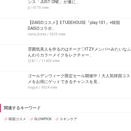
ンス「JUST ONE」が遂に…
p
/ 8170 view
【DAISOコスメ】ETUDEHOUSE『play 101』×韓国
DAISOコラボ…
nana_korea
/ 3529 view
雰囲気美人を作るのはチーク♡ITZYメンバーみたいなふ
んわりカラーメイクをレクチャー…
은화♡
/ 11420 view
ゴールデンウィーク限定セール開催中！大人気韓国コス
メをお得にゲットできるチャンスを見…
noguri
/ 9524 view
関連するキーワード
韓国コスメ
GLOWPICK
スキンケア