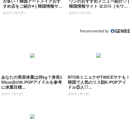
が多い！韓国アートメイクおす
ワンのおすすめメニュー紹介♡ |
すめ店をご紹介♥ | 韓国情報サイ
韓国情報サイト 모으다［モウ
ト 모으...
ダ］
모으다［モウダ］
모으다［モウダ］
Recommended by
あなたの美容体重は何kg？身長1
BTOBミニョクやTWICEサナも！
50cm台のK-POPアイドルを参考
韓国で人気のリス顔K-POPアイ
に体重目標...
ドル⑤人♡...
모으다［モウダ］
모으다［モウダ］