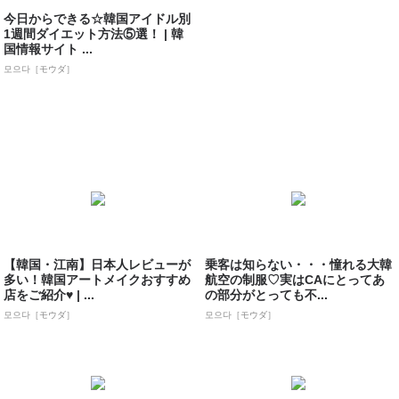
今日からできる☆韓国アイドル別
1週間ダイエット方法⑤選！ | 韓
国情報サイト ...
모으다［モウダ］
【韓国・江南】日本人レビューが
乗客は知らない・・・憧れる大韓
多い！韓国アートメイクおすすめ
航空の制服♡実はCAにとってあ
店をご紹介♥ | ...
の部分がとっても不...
모으다［モウダ］
모으다［モウダ］