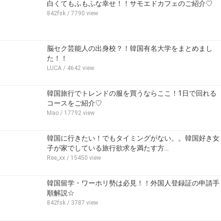
白くてもふもふな幸せ！！サモエドカフェのご紹介♡
842fsk
/ 7790 view
脳セク芸能人の出身校？！韓国有名大学をまとめまし
た！！
LUCA
/ 4642 view
韓国旅行でトレンドの服を買うならここ！1日で回れる
コースをご紹介♡
Mao
/ 17792 view
韓国に行きたい！でもタイミングがない。。韓国好き女
子が家でしている旅行欲求を満たす方…
Ree_xx
/ 15450 view
韓国留学・ワーホリ勢は必見！！外国人登録証の申請手
順解説☆
842fsk
/ 3787 view