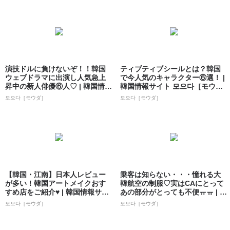
演技ドルに負けないぞ！！韓国
ティブティブシールとは？韓国
ウェブドラマに出演し人気急上
で今人気のキャラクター⑥選！ |
昇中の新人俳優⑥人♡ | 韓国情報
韓国情報サイト 모으다［モウ
サイト ...
ダ］
모으다［モウダ］
모으다［モウダ］
【韓国・江南】日本人レビュー
乗客は知らない・・・憧れる大
が多い！韓国アートメイクおす
韓航空の制服♡実はCAにとって
すめ店をご紹介♥ | 韓国情報サイ
あの部分がとっても不便ㅠㅠ | 韓
ト 모으...
国情報...
모으다［モウダ］
모으다［モウダ］