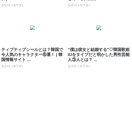
모으다［モウダ］
모으다［モウダ］
ティブティブシールとは？韓国で
”僕は彼女と結婚する”♡韓国歌姫
今人気のキャラクター⑥選！ | 韓
IUをタイプだと明かした男性芸能
国情報サイト ...
人③人とは？ ...
모으다［モウダ］
모으다［モウダ］