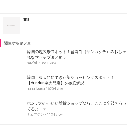
rina
関連するまとめ
韓国の超穴場スポット！삼각지（サンガクチ）のおしゃ
れなマッチブまとめ♡
842fsk
/ 3561 view
韓国・東大門にできた新ショッピングスポット！
【dundun東大門店】を徹底解説！
nana_korea
/ 6204 view
ホンデのかわいい雑貨ショップなら、ここに全部そろっ
てるよ！✨
キムアジン
/ 1134 view