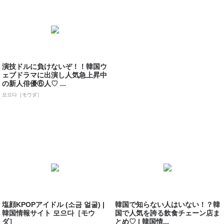
演技ドルに負けないぞ！！韓国ウ
ェブドラマに出演し人気急上昇中
の新人俳優⑥人♡ ...
모으다［モウダ］
塩顔KPOPアイドル (소금 얼굴) |
韓国で知らない人はいない！？韓
韓国情報サイト 모으다［モウ
国で人気を誇る飲食チェーン店ま
ダ］
とめ♡ | 韓国情...