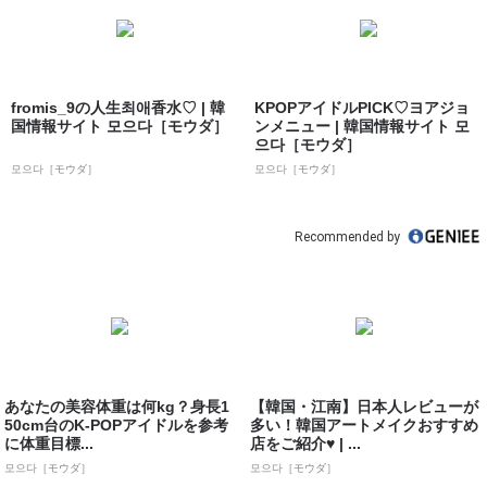
fromis_9の人生최애香水♡ | 韓
KPOPアイドルPICK♡ヨアジョ
国情報サイト 모으다［モウダ］
ンメニュー | 韓国情報サイト 모
으다［モウダ］
모으다［モウダ］
모으다［モウダ］
Recommended by
あなたの美容体重は何kg？身長1
【韓国・江南】日本人レビューが
50cm台のK-POPアイドルを参考
多い！韓国アートメイクおすすめ
に体重目標...
店をご紹介♥ | ...
모으다［モウダ］
모으다［モウダ］