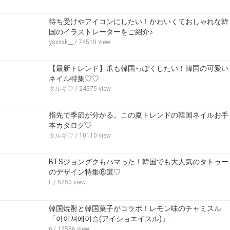
待ち受けやアイコンにしたい！かわいくておしゃれな韓
国のイラストレーターをご紹介♪
ysxxxk__
/ 74510 view
【最新トレンド】爪も韓国っぽくしたい！韓国の可愛い
ネイル特集♡♡
タルギ♡
/ 24575 view
指先で季節が分かる。この夏トレンドの韓国ネイルお手
本カタログ♡
タルギ♡
/ 10110 view
BTSジョングクもハマった！韓国でも大人気のタトゥー
のデザイン特集⑧選♡
F
/ 5250 view
韓国焼酎と韓国菓子がコラボ！レモン味のチャミスル
「아이셔에이슬(アイショエイスル)」…
p
/ 12586 view