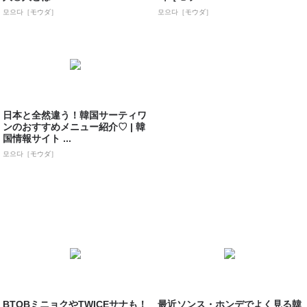
모으다［モウダ］
모으다［モウダ］
日本と全然違う！韓国サーティワ
ンのおすすめメニュー紹介♡ | 韓
国情報サイト ...
모으다［モウダ］
BTOBミニョクやTWICEサナも！
最近ソンス・ホンデでよく見る韓