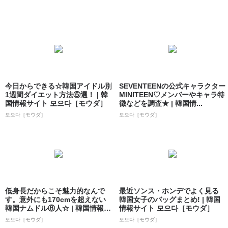
今日からできる☆韓国アイドル別
SEVENTEENの公式キャラクター
1週間ダイエット方法⑤選！ | 韓
MINITEEN♡メンバーやキャラ特
国情報サイト 모으다［モウダ］
徴などを調査★ | 韓国情...
모으다［モウダ］
모으다［モウダ］
低身長だからこそ魅力的なんで
最近ソンス・ホンデでよく見る
す。意外にも170cmを超えない
韓国女子のバッグまとめ! | 韓国
韓国ナムドル⑧人☆ | 韓国情報サ
情報サイト 모으다［モウダ］
イト...
모으다［モウダ］
모으다［モウダ］