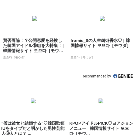
賛否両論！？公開恋愛を経験し
fromis_9の人生최애香水♡ | 韓
た韓国アイドル⑲組を大特集！ |
国情報サイト 모으다［モウダ］
韓国情報サイト 모으다［モウ
ダ］
모으다［モウダ］
모으다［モウダ］
Recommended by
”僕は彼女と結婚する”♡韓国歌姫
KPOPアイドルPICK♡ヨアジョン
IUをタイプだと明かした男性芸能
メニュー | 韓国情報サイト 모으
人③人とは？ ...
다［モウ...