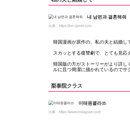
내 남편과 결혼해줘
出典：
https://tvn.cjenm.com
韓国漫画が原作の、私の夫と結婚し
スカッとする復讐劇で、とても見応えが
韓国版の方がストーリーがより詳し
ルに且つ簡潔に描かれているのでサ
梨泰院クラス
이태원클라쓰
出典：
https://www.instagram.com