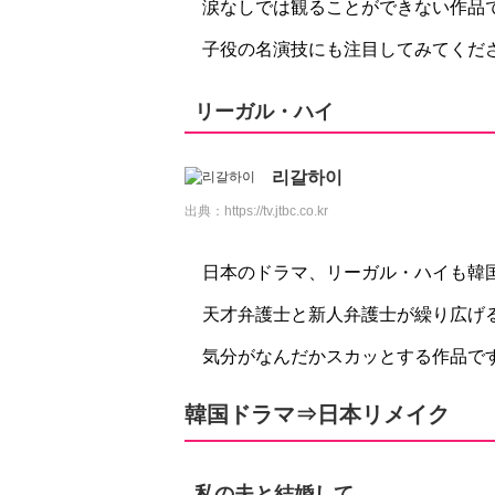
涙なしでは観ることができない作品で
子役の名演技にも注目してみてくだ
リーガル・ハイ
리갈하이
出典：
https://tv.jtbc.co.kr
日本のドラマ、リーガル・ハイも韓
天才弁護士と新人弁護士が繰り広げ
気分がなんだかスカッとする作品ですよ(
韓国ドラマ⇒日本リメイク
私の夫と結婚して