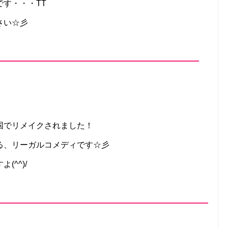
す・・・TT
さい☆彡
国でリメイクされました！
る、リーガルコメディです☆彡
^^)/