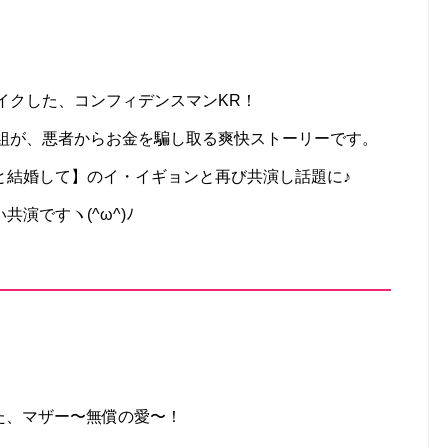
イクした、コンフィデンスマンKR！
人組が、悪者からお金を騙し取る爽快ストーリーです。
と結婚して】のイ・イギョンと再び共演し話題に♪
演ですヽ(^ω^)ﾉ
クした、マザー〜無償の愛〜！