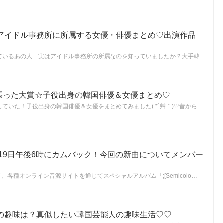
アイドル事務所に所属する女優・俳優まとめ♡出演作品
ているあの人…実はアイドル事務所の所属なのを知っていましたか？大手韓
0年頑張った大賞☆子役出身の韓国俳優＆女優まとめ♡
活躍していた！子役出身の韓国俳優＆女優をまとめてみました( *´艸｀)♡昔から
本日19日午後6時にカムバック！今回の新曲についてメンバー
6時、各種オンライン音源サイトを通じてスペシャルアルバム「;[Semicolo…
の趣味は？真似したい韓国芸能人の趣味生活♡♡