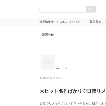
韓国情報サイト 모으다［モウダ］
韓国芸能
韓国芸能
truth_rok
2025/09/30 UPDATE
大ヒット名作ばかり♡日韓リメ
日韓でリメイクされたドラマ作品をご紹介しま