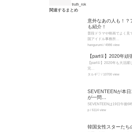
truth_rok
関連するまとめ
意外なあの人も！？
も紹介！
普段ドラマや映画でよく見
国アイドル事務所…
hangurumi
/ 4986 view
【part①】202
【part①】2020年も大
完…
タルギ♡
/ 10700 view
SEVENTEENが
が一問…
SEVENTEENは19日午後
p
/ 6114 view
韓国女性スターたち