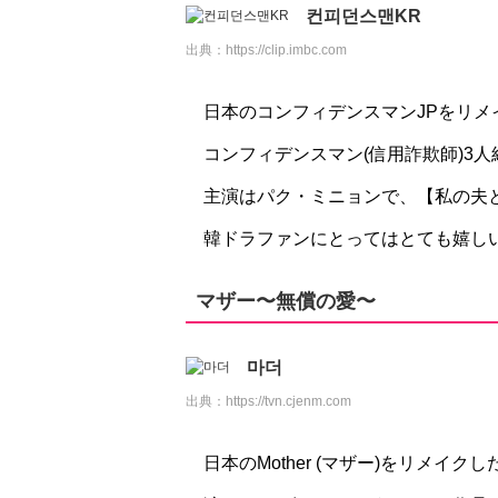
컨피던스맨KR
出典：
https://clip.imbc.com
日本のコンフィデンスマンJPをリメ
コンフィデンスマン(信用詐欺師)3
主演はパク・ミニョンで、【私の夫
韓ドラファンにとってはとても嬉しい共
マザー〜無償の愛〜
마더
出典：
https://tvn.cjenm.com
日本のMother (マザー)をリメイ