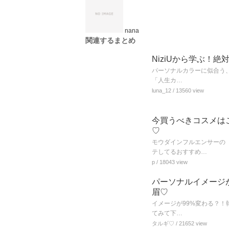
nana
関連するまとめ
NiziUから学ぶ！
パーソナルカラーに似合う、
「人生カ…
luna_12
/ 13560 view
今買うべきコスメは
♡
モウダインフルエンサーの
テしてるおすすめ…
p
/ 18043 view
パーソナルイメージ
眉♡
イメージが99%変わる？！
てみて下…
タルギ♡
/ 21652 view