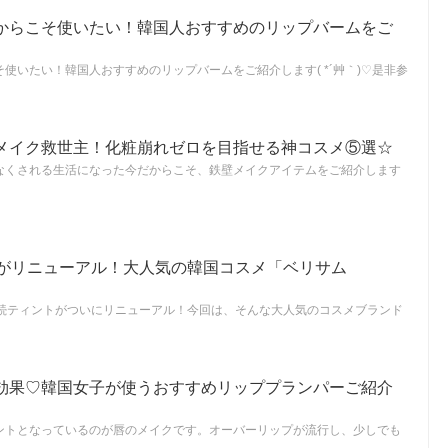
からこそ使いたい！韓国人おすすめのリップバームをご
使いたい！韓国人おすすめのリップバームをご紹介します( *´艸｀)♡是非参
メイク救世主！化粧崩れゼロを目指せる神コスメ⑤選☆
なくされる生活になった今だからこそ、鉄壁メイクアイテムをご紹介します
トがリニューアル！大人気の韓国コスメ「ベリサム
持続ティントがついにリニューアル！今回は、そんな大人気のコスメブランド
効果♡韓国女子が使うおすすめリッププランパーご紹介
ントとなっているのが唇のメイクです。オーバーリップが流行し、少しでも