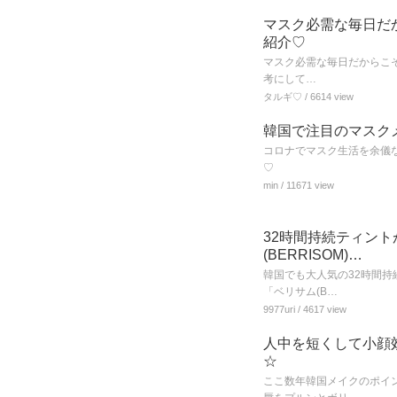
マスク必需な毎日だ
紹介♡
マスク必需な毎日だからこそ
考にして…
タルギ♡
/ 6614 view
韓国で注目のマスク
コロナでマスク生活を余儀
♡
min
/ 11671 view
32時間持続ティン
(BERRISOM)…
韓国でも大人気の32時間
「ベリサム(B…
9977uri
/ 4617 view
人中を短くして小顔
☆
ここ数年韓国メイクのポイ