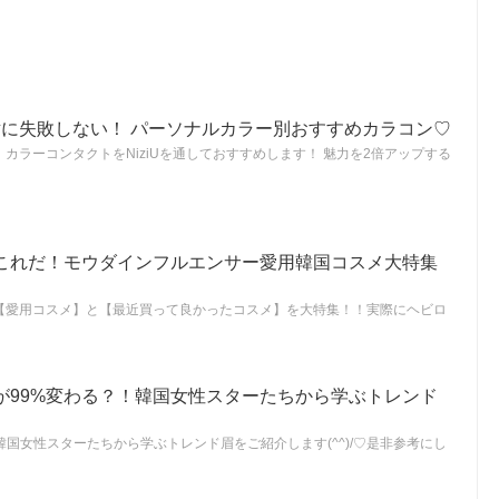
絶対に失敗しない！ パーソナルカラー別おすすめカラコン♡
カラーコンタクトをNiziUを通しておすすめします！ 魅力を2倍アップする
これだ！モウダインフルエンサー愛用韓国コスメ大特集
【愛用コスメ】と【最近買って良かったコスメ】を大特集！！実際にヘビロ
が99%変わる？！韓国女性スターたちから学ぶトレンド
韓国女性スターたちから学ぶトレンド眉をご紹介します(^^)/♡是非参考にし