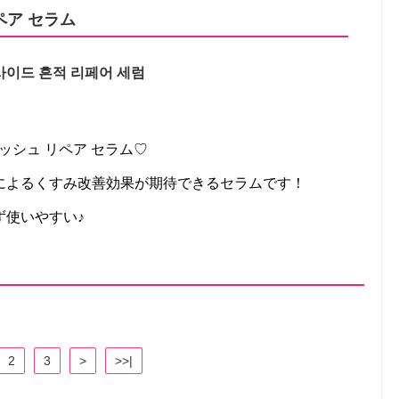
ペア セラム
이드 흔적 리페어 세럼
ミッシュ リペア セラム♡
によるくすみ改善効果が期待できるセラムです！
ず使いやすい♪
2
3
>
>>|