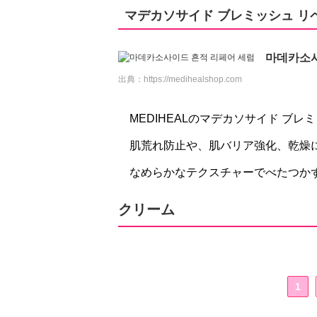
マデカソサイド ブレミッシュ リ
마데카소사
出典：
https://medihealshop.com
MEDIHEALのマデカソサイド ブレ
肌荒れ防止や、肌バリア強化、乾燥
なめらかなテクスチャーでべたつか
クリーム
1