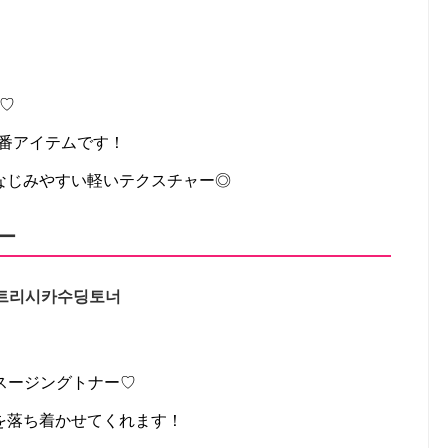
ー♡
定番アイテムです！
なじみやすい軽いテクスチャー◎
ー
트리시카수딩토너
カスージングトナー♡
を落ち着かせてくれます！