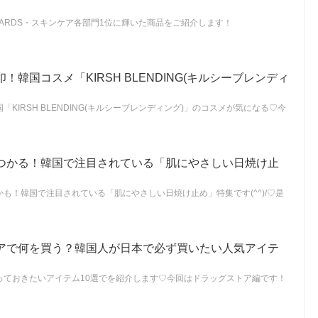
K AWARDS・スキンケア各部門1位に輝いた商品をご紹介します！
韓国コスメ「KIRSH BLENDING(キルシーブレンディ
KIRSH BLENDING(キルシーブレンディング)」のコスメが気になる♡今
つかる！韓国で注目されている「肌にやさしい日焼け止
も！韓国で注目されている「肌にやさしい日焼け止め」特集です(^^)/♡是
アで何を買う？韓国人が日本で必ず買いたい人気アイテ
っておきたいアイテム10選でを紹介します♡今回はドラッグストア編です！