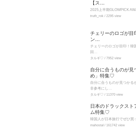
【ス…
2025上半期GLOWPIC
truth_rok
/ 2295 view
チェリーのロゴが目印！
ン…
チェリーのロゴが目印！韓国「
回…
タルギ♡
/ 7952 view
自分に合うものが見
め」特集♡
自分に合うものが見つかるか
非参考にし…
タルギ♡
/ 11370 view
日本のドラックスト
ム特集♡
韓国人が日本旅行でぜひ買
mahostal
/ 161742 view