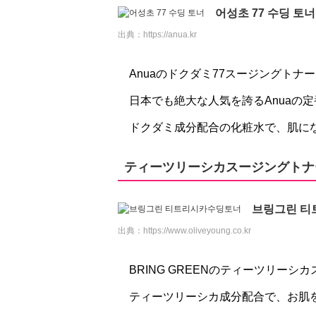
어성초 77 수딩 토너
出典：
https://anua.kr
Anuaのドクダミ77スージングトナ
日本でも絶大な人気を誇るAnuaの
ドクダミ成分配合の化粧水で、肌に
ティーツリーシカスージングトナ
브링그린 티
出典：
https://www.oliveyoung.co.kr
BRING GREENのティーツリーシ
ティーツリーシカ成分配合で、お肌