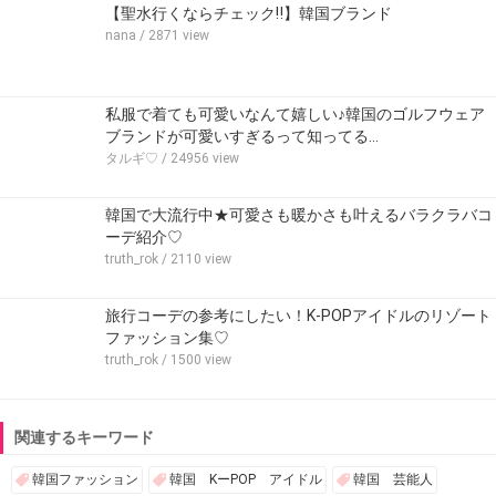
【聖水行くならチェック‼】韓国ブランド
nana
/ 2871 view
私服で着ても可愛いなんて嬉しい♪韓国のゴルフウェア
ブランドが可愛いすぎるって知ってる…
タルギ♡
/ 24956 view
韓国で大流行中★可愛さも暖かさも叶えるバラクラバコ
ーデ紹介♡
truth_rok
/ 2110 view
旅行コーデの参考にしたい！K-POPアイドルのリゾート
ファッション集♡
truth_rok
/ 1500 view
関連するキーワード
韓国ファッション
韓国 KーPOP アイドル
韓国 芸能人