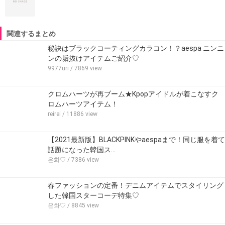
関連するまとめ
秘訣はブラックコーティングカラコン！？aespa ニンニ
ンの垢抜けアイテムご紹介♡
9977uri
/ 7869 view
クロムハーツが再ブーム★Kpopアイドルが着こなすク
ロムハーツアイテム！
reirei
/ 11886 view
【2021最新版】BLACKPINKやaespaまで！同じ服を着て
話題になった韓国ス…
은화♡
/ 7386 view
春ファッションの定番！デニムアイテムでスタイリング
した韓国スターコーデ特集♡
은화♡
/ 8845 view