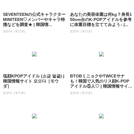
SEVENTEENの公式キャラクター
あなたの美容体重は何kg？身長1
MINITEEN♡メンバーやキャラ特
50cm台のK-POPアイドルを参考
徴などを調査★ | 韓国情...
に体重目標を立ててみよう♪ |...
모으다［モウダ］
모으다［モウダ］
塩顔KPOPアイドル (소금 얼굴) |
BTOBミニョクやTWICEサナ
韓国情報サイト 모으다［モウ
も！韓国で人気のリス顔K-POP
ダ］
アイドル⑤人♡ | 韓国情報サイ
ト...
모으다［モウダ］
모으다［モウダ］