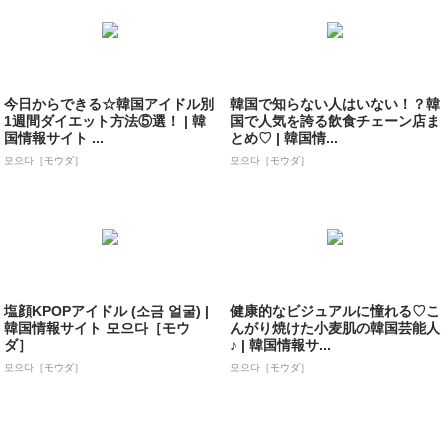
今日からできる☆韓国アイドル別
韓国で知らない人はいない！？韓
1週間ダイエット方法⑤選！ | 韓
国で人気を誇る飲食チェーン店ま
国情報サイト ...
とめ♡ | 韓国情...
모으다［モウダ］
모으다［モウダ］
塩顔KPOPアイドル (소금 얼굴) |
健康的なビジュアルに憧れる♡こ
韓国情報サイト 모으다［モウ
んがり焼けた小麦肌の韓国芸能人
ダ］
♪ | 韓国情報サ...
모으다［モウダ］
모으다［モウダ］