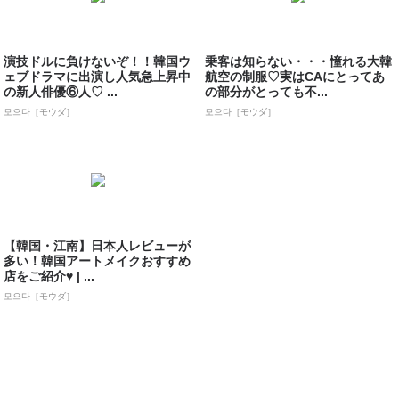
演技ドルに負けないぞ！！韓国ウ
乗客は知らない・・・憧れる大韓
ェブドラマに出演し人気急上昇中
航空の制服♡実はCAにとってあ
の新人俳優⑥人♡ ...
の部分がとっても不...
모으다［モウダ］
모으다［モウダ］
【韓国・江南】日本人レビューが
多い！韓国アートメイクおすすめ
店をご紹介♥ | ...
모으다［モウダ］