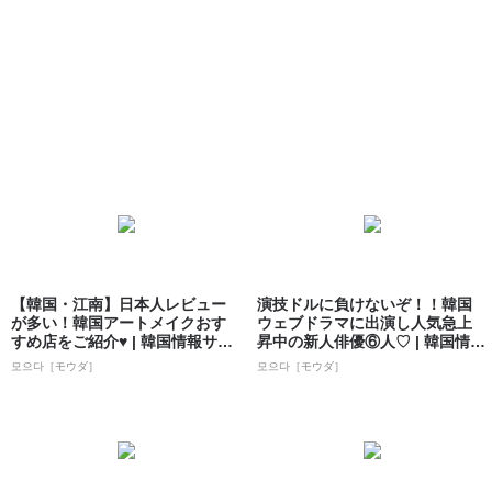
【韓国・江南】日本人レビュー
演技ドルに負けないぞ！！韓国
が多い！韓国アートメイクおす
ウェブドラマに出演し人気急上
すめ店をご紹介♥ | 韓国情報サイ
昇中の新人俳優⑥人♡ | 韓国情報
ト 모으...
サイト ...
모으다［モウダ］
모으다［モウダ］