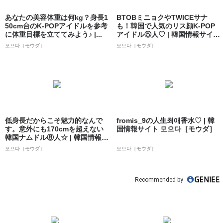
あなたの美容体重は何kg？身長1
BTOBミニョクやTWICEサナ
50cm台のK-POPアイドルを参考
も！韓国で人気のリス顔K-POP
に体重目標を立ててみよう♪ |...
アイドル⑤人♡ | 韓国情報サイ
ト...
모으다［モウダ］
모으다［モウダ］
低身長だからこそ魅力的なんで
fromis_9の人生최애香水♡ | 韓
す。意外にも170cmを超えない
国情報サイト 모으다［モウダ］
韓国ナムドル⑧人☆ | 韓国情報サ
イト...
모으다［モウダ］
모으다［モウダ］
Recommended by