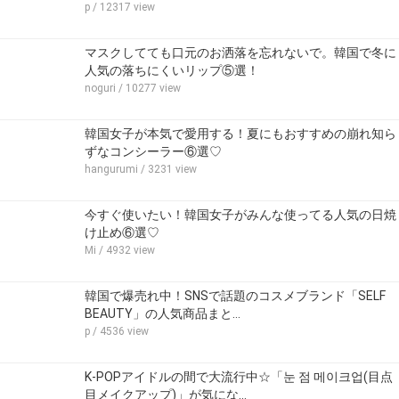
p
/ 12317 view
マスクしてても口元のお洒落を忘れないで。韓国で冬に
人気の落ちにくいリップ⑤選！
noguri
/ 10277 view
韓国女子が本気で愛用する！夏にもおすすめの崩れ知ら
ずなコンシーラー⑥選♡
hangurumi
/ 3231 view
今すぐ使いたい！韓国女子がみんな使ってる人気の日焼
け止め⑥選♡
Mi
/ 4932 view
韓国で爆売れ中！SNSで話題のコスメブランド「SELF
BEAUTY」の人気商品まと…
p
/ 4536 view
K-POPアイドルの間で大流行中☆「눈 점 메이크업(目点
目メイクアップ)」が気にな…