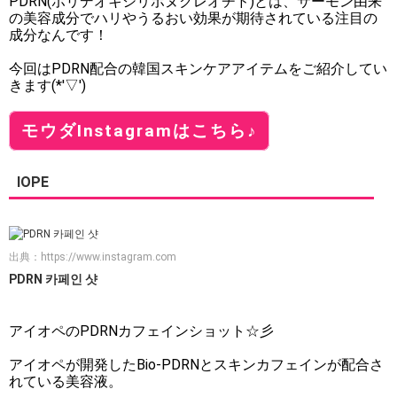
PDRN(ポリデオキシリボヌクレオチド)とは、サーモン由来
の美容成分でハリやうるおい効果が期待されている注目の
成分なんです！
今回はPDRN配合の韓国スキンケアアイテムをご紹介してい
きます(*'▽')
モウダInstagramはこちら♪
IOPE
出典：
https://www.instagram.com
PDRN 카페인 샷
アイオペのPDRNカフェインショット☆彡
アイオペが開発したBio-PDRNとスキンカフェインが配合さ
れている美容液。