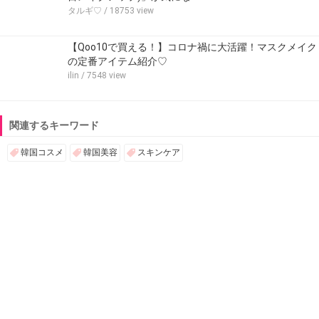
タルギ♡
/ 18753 view
【Qoo10で買える！】コロナ禍に大活躍！マスクメイク
の定番アイテム紹介♡
ilin
/ 7548 view
関連するキーワード
韓国コスメ
韓国美容
スキンケア