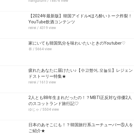
hangurumi
/ 18876 view
【2024年最新版】韓国アイドル×ほろ酔いトーク炸裂！
YouTube飲酒コンテンツ
reirei
/ 4319 view
家にいても韓国気分を味わいたいときのYoutuber♡
류
/ 5664 view
疲れたあなたに届けたい♪【수고했어, 오늘도】レジェン
ドストーリー特集★
reirei
/ 1613 view
2人とも88年生まれだったの！？MBTI正反対な俳優2人
のスコットランド旅行記♡
ゆじゃ
/ 5504 view
日本のあそこにも！？韓国旅行系ユーチューバー⑤人を
ご紹介★