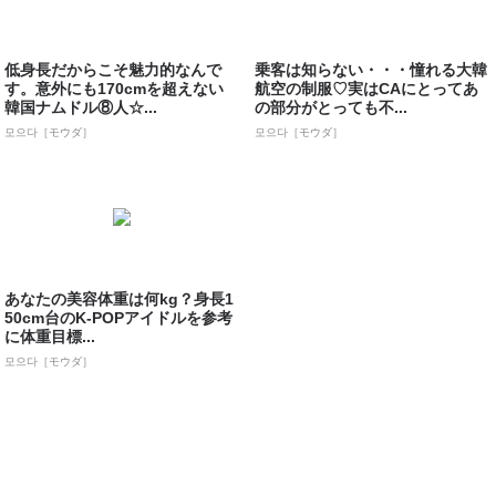
低身長だからこそ魅力的なんで
乗客は知らない・・・憧れる大韓
す。意外にも170cmを超えない
航空の制服♡実はCAにとってあ
韓国ナムドル⑧人☆...
の部分がとっても不...
모으다［モウダ］
모으다［モウダ］
あなたの美容体重は何kg？身長1
50cm台のK-POPアイドルを参考
に体重目標...
모으다［モウダ］