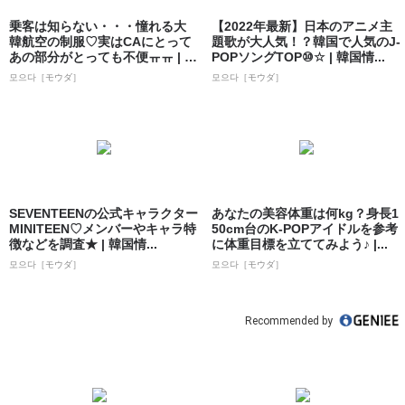
乗客は知らない・・・憧れる大
【2022年最新】日本のアニメ主
韓航空の制服♡実はCAにとって
題歌が大人気！？韓国で人気のJ-
あの部分がとっても不便ㅠㅠ | 韓
POPソングTOP⑩☆ | 韓国情...
国情報...
모으다［モウダ］
모으다［モウダ］
SEVENTEENの公式キャラクター
あなたの美容体重は何kg？身長1
MINITEEN♡メンバーやキャラ特
50cm台のK-POPアイドルを参考
徴などを調査★ | 韓国情...
に体重目標を立ててみよう♪ |...
모으다［モウダ］
모으다［モウダ］
Recommended by