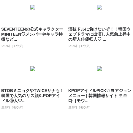
SEVENTEENの公式キャラクター
演技ドルに負けないぞ！！韓国ウ
MINITEEN♡メンバーやキャラ特
ェブドラマに出演し人気急上昇中
徴など...
の新人俳優⑥人♡ ...
모으다［モウダ］
모으다［モウダ］
BTOBミニョクやTWICEサナも！
KPOPアイドルPICK♡ヨアジョン
韓国で人気のリス顔K-POPアイ
メニュー | 韓国情報サイト 모으
ドル⑤人♡...
다［モウ...
모으다［モウダ］
모으다［モウダ］