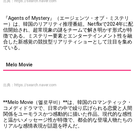
出典：
https://search.naver.com
『Agents of Mystery』（エージェンツ・オブ・ミステリ
ー）は、韓国のリアリティ推理番組。Netflixで2024年に配
信開始され、超常現象の謎をチームで解き明かす形式が特
徴である。ミステリー要素とエンターテインメント性を融
合した新感覚の競技型リアリティショーとして注目を集め
ている。
Melo Movie
出典：
https://search.naver.com
**Melo Movie（멜로무비）**は、韓国のロマンティック・
コメディドラマで、日常の中で繰り広げられる恋愛と人間
関係をユーモラスかつ感動的に描いた作品。現代的な感性
と温かいメッセージ性が特徴で、都会的な登場人物たちの
リアルな感情表現が話題を呼んだ。