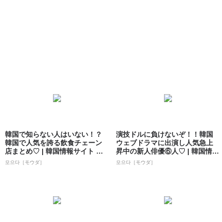
韓国で知らない人はいない！？
演技ドルに負けないぞ！！韓国
韓国で人気を誇る飲食チェーン
ウェブドラマに出演し人気急上
店まとめ♡ | 韓国情報サイト 모
昇中の新人俳優⑥人♡ | 韓国情報
으다［モ...
サイト ...
모으다［モウダ］
모으다［モウダ］