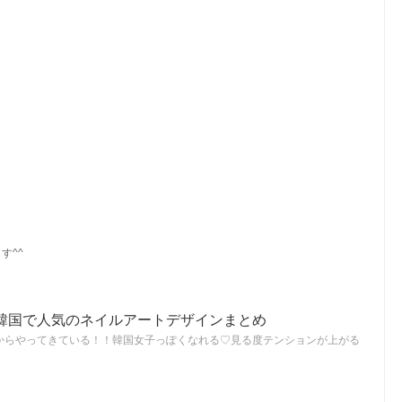
す^^
韓国で人気のネイルアートデザインまとめ
からやってきている！！韓国女子っぽくなれる♡見る度テンションが上がる