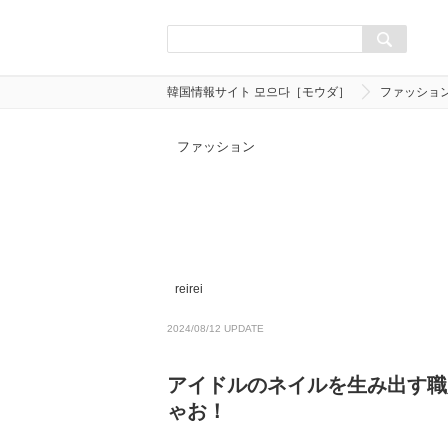
韓国情報サイト 모으다［モウダ］
ファッショ
ファッション
reirei
2024/08/12 UPDATE
アイドルのネイルを生み出す職
ゃお！