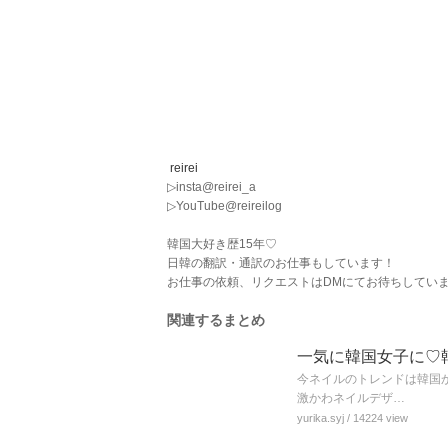
reirei
▷insta@reirei_a
▷YouTube@reireilog
韓国大好き歴15年♡
日韓の翻訳・通訳のお仕事もしています！
お仕事の依頼、リクエストはDMにてお待ちしていま
関連するまとめ
一気に韓国女子に♡
今ネイルのトレンドは韓国
激かわネイルデザ…
yurika.syj
/ 14224 view