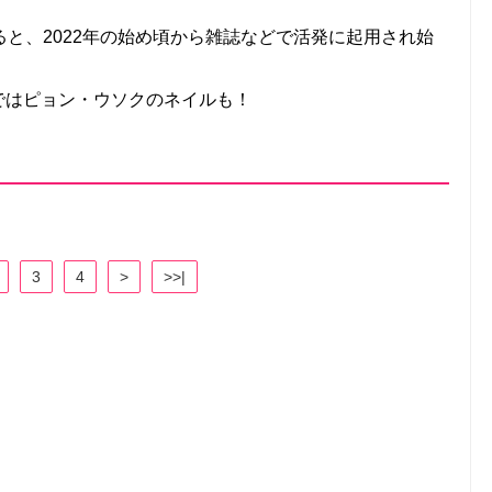
と、2022年の始め頃から雑誌などで活発に起用され始
EDではピョン・ウソクのネイルも！
3
4
>
>>|