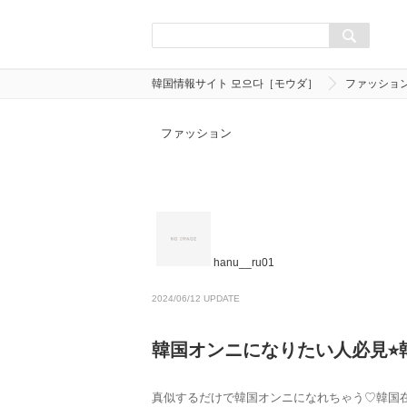
韓国情報サイト 모으다［モウダ］
ファッショ
ファッション
hanu__ru01
2024/06/12 UPDATE
韓国オンニになりたい人必見⭐
真似するだけで韓国オンニになれちゃう♡韓国