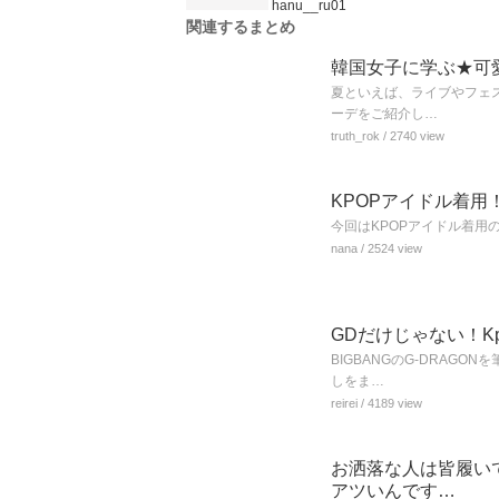
hanu__ru01
関連するまとめ
韓国女子に学ぶ★可
夏といえば、ライブやフェ
ーデをご紹介し…
truth_rok
/ 2740 view
KPOPアイドル着用
今回はKPOPアイドル着用
nana
/ 2524 view
GDだけじゃない！K
BIGBANGのG-DRA
しをま…
reirei
/ 4189 view
お洒落な人は皆履い
アツいんです…