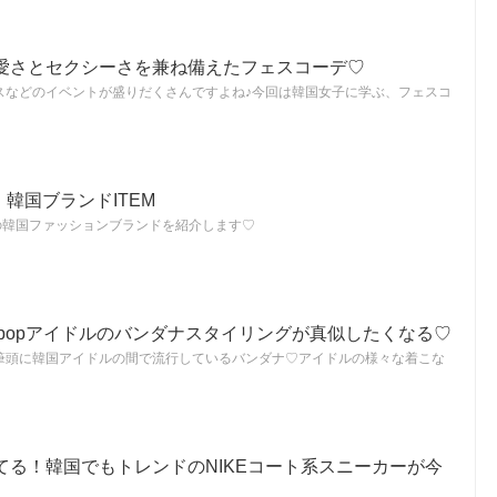
愛さとセクシーさを兼ね備えたフェスコーデ♡
スなどのイベントが盛りだくさんですよね♪今回は韓国女子に学ぶ、フェスコ
！韓国ブランドITEM
の韓国ファッションブランドを紹介します♡
popアイドルのバンダナスタイリングが真似したくなる♡
GONを筆頭に韓国アイドルの間で流行しているバンダナ♡アイドルの様々な着こな
てる！韓国でもトレンドのNIKEコート系スニーカーが今