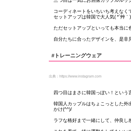
三つ目は一気にお洒落カップルルッ
コーディネートをいちいち考えなく
セットアップは韓国で大人気( *´艸｀)
ただセットアップといっても本当に
自分たちに合ったデザインを、是非
#トレーニングウェア
出典：
https://www.instagram.com
四つ目はまさに韓国っぽい！という
韓国人カップルはちょこっとした外
かけ(^^)/
ラフな格好まで一緒にして、仲良し