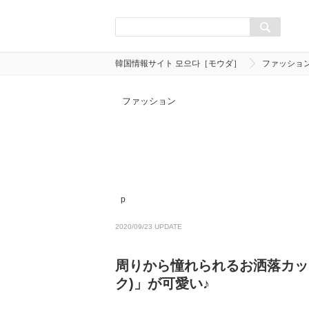
韓国情報サイト 모으다［モウダ］
ファッショ
ファッション
p
2020/09/23 UPDATE
周りから憧れられるお洒落カッ
ク)」が可愛い♪