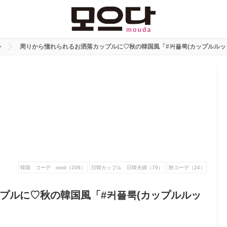
ン
周りから憧れられるお洒落カップルに♡秋の韓国風「#커플룩(カップルルッ
韓国 コーデ ootd（208）
日韓カップル 日韓夫婦（79）
秋コーデ（24）
プルに♡秋の韓国風「#커플룩(カップルルッ