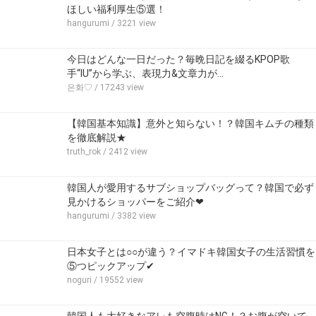
ほしい福利厚生⑤選！
hangurumi
/ 3221 view
今日はどんな一日だった？毎晩日記を綴るKPOP歌
手“IU”から学ぶ、表現力&文章力が…
은화♡
/ 17243 view
【韓国基本知識】意外と知らない！？韓国キムチの種類
を徹底解説★
truth_rok
/ 2412 view
韓国人が愛用するサブショップバッグって？韓国で必ず
見かけるショッパーをご紹介❤
hangurumi
/ 3382 view
日本女子とは○○が違う？イマドキ韓国女子の生活習慣を
⑤つピックアップ✔
noguri
/ 19552 view
韓国人も大好きなアレも空腹時はNG！？お腹が空いて