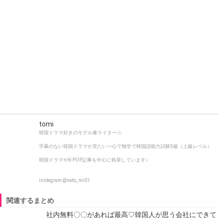
tomi
韓国ドラマ好きのモデル兼ライター☆
字幕のない韓国ドラマが見たい一心で独学で韓国語能力試験5級（上級レベル）
韓国ドラマやK-POP記事を中心に執筆しています♪
instagram @sato_mi01
関連するまとめ
社内無料〇〇があれば最高♡韓国人が思う会社にできて