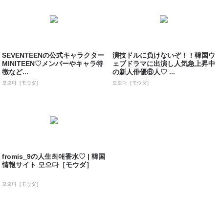
SEVENTEENの公式キャラクター
演技ドルに負けないぞ！！韓国ウ
MINITEEN♡メンバーやキャラ特
ェブドラマに出演し人気急上昇中
徴など...
の新人俳優⑥人♡ ...
모으다［モウダ］
모으다［モウダ］
fromis_9の人生최애香水♡ | 韓国
情報サイト 모으다［モウダ］
모으다［モウダ］