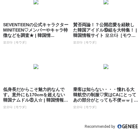
SEVENTEENの公式キャラクター
賛否両論！？公開恋愛を経験し
MINITEEN♡メンバーやキャラ特
た韓国アイドル⑲組を大特集！ |
徴などを調査★ | 韓国情...
韓国情報サイト 모으다［モウ
ダ］
모으다［モウダ］
모으다［モウダ］
低身長だからこそ魅力的なんで
乗客は知らない・・・憧れる大
す。意外にも170cmを超えない
韓航空の制服♡実はCAにとって
韓国ナムドル⑧人☆ | 韓国情報サ
あの部分がとっても不便ㅠㅠ | 韓
イト...
国情報...
모으다［モウダ］
모으다［モウダ］
Recommended by