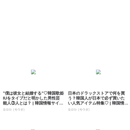
”僕は彼女と結婚する”♡韓国歌姫
日本のドラックストアで何を買
IUをタイプだと明かした男性芸
う？韓国人が日本で必ず買いた
能人③人とは？ | 韓国情報サイト
い人気アイテム特集♡ | 韓国情報
...
サイト ...
모으다［モウダ］
모으다［モウダ］