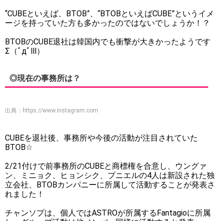
“CUBEといえば、BTOB”、“BTOBといえばCUBE”というイメ
ージを持っていた方も多かったのではないでしょうか！？
BTOBのCUBE退社は韓国内でも衝撃が大きかったようです
Σ（ﾟдﾟlll）
◎現在の事務所は？
出典：
https://www.instagram.com
CUBEを退社後、事務所や今後の活動が注目されていた
BTOB☆
2/21付けで前事務所のCUBEと商標権を合意し、ウングァ
ン、ミニョク、ヒョンシク、プニエルの4人は新設された独
立会社、BTOBカンパニーに所属して活動することが発表さ
れました！
チャンソプは、個人ではASTROが所属するFantagioに所属