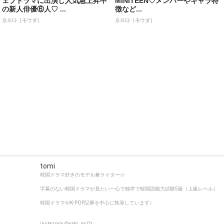
ェブドラマに出演し人気急上昇中
MINITEEN♡メンバーやキャラ特
の新人俳優⑥人♡ ...
徴など...
모으다［モウダ］
모으다［モウダ］
tomi
韓国ドラマ好きのモデル兼ライター☆
字幕のない韓国ドラマが見たい一心で独学で韓国語能力試験5級（上級レベル）
韓国ドラマやK-POP記事を中心に執筆しています♪
instagram @sato_mi01