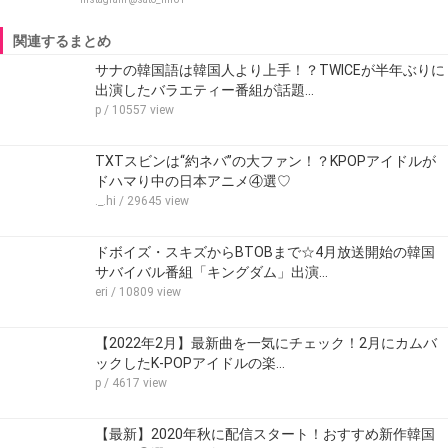
関連するまとめ
サナの韓国語は韓国人より上手！？TWICEが半年ぶりに
出演したバラエティー番組が話題…
p
/ 10557 view
TXTスビンは“約ネバ”の大ファン！？KPOPアイドルが
ドハマり中の日本アニメ④選♡
._.hi
/ 29645 view
ドボイズ・スキズからBTOBまで☆4月放送開始の韓国
サバイバル番組「キングダム」出演…
eri
/ 10809 view
【2022年2月】最新曲を一気にチェック！2月にカムバ
ックしたK-POPアイドルの楽…
p
/ 4617 view
【最新】2020年秋に配信スタート！おすすめ新作韓国