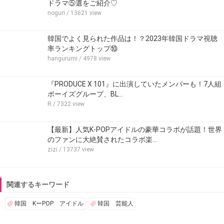
ドラマ⑤選をご紹介♡
noguri
/ 13621 view
韓国でよく見られた作品は！？2023年韓国ドラマ視聴
率ランキングトップ⑩
hangurumi
/ 4978 view
『PRODUCE X 101』に出演していたメンバーも！7人組
ボーイズグループ、BL…
R
/ 7322 view
【最新】人気K-POPアイドルの豪華コラボが話題！世界
のファンに大絶賛されたコラボ楽…
zizi
/ 13737 view
関連するキーワード
韓国 KーPOP アイドル
韓国 芸能人