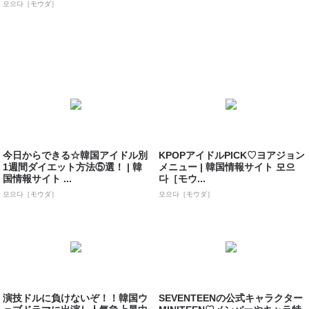
모으다［モウダ］
今日からできる☆韓国アイドル別
KPOPアイドルPICK♡ヨアジョン
1週間ダイエット方法⑤選！ | 韓
メニュー | 韓国情報サイト 모으
国情報サイト ...
다［モウ...
모으다［モウダ］
모으다［モウダ］
演技ドルに負けないぞ！！韓国ウ
SEVENTEENの公式キャラクター