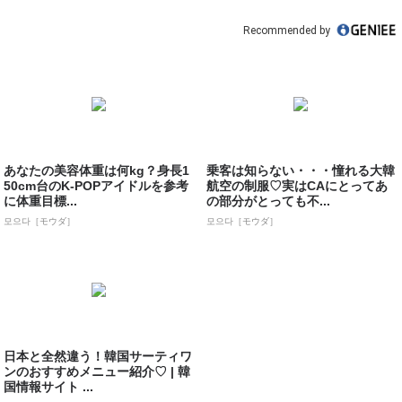
Recommended by
あなたの美容体重は何kg？身長1
乗客は知らない・・・憧れる大韓
50cm台のK-POPアイドルを参考
航空の制服♡実はCAにとってあ
に体重目標...
の部分がとっても不...
모으다［モウダ］
모으다［モウダ］
日本と全然違う！韓国サーティワ
ンのおすすめメニュー紹介♡ | 韓
国情報サイト ...