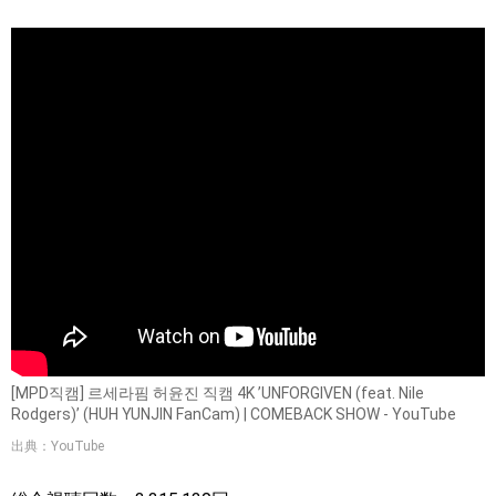
[MPD직캠] 르세라핌 허윤진 직캠 4K ’UNFORGIVEN (feat. Nile
Rodgers)’ (HUH YUNJIN FanCam) | COMEBACK SHOW - YouTube
出典：YouTube