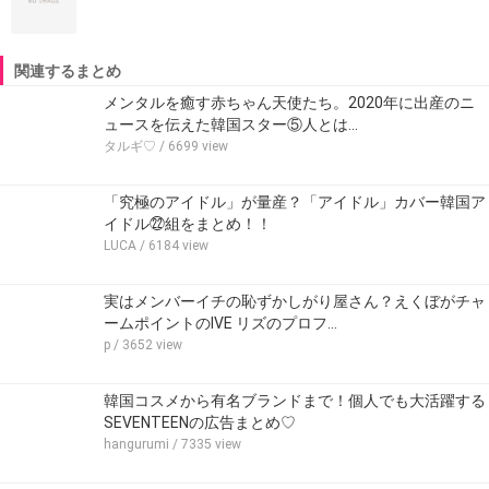
関連するまとめ
メンタルを癒す赤ちゃん天使たち。2020年に出産のニ
ュースを伝えた韓国スター⑤人とは…
タルギ♡
/ 6699 view
「究極のアイドル」が量産？「アイドル」カバー韓国ア
イドル㉒組をまとめ！！
LUCA
/ 6184 view
実はメンバーイチの恥ずかしがり屋さん？えくぼがチャ
ームポイントのIVE リズのプロフ…
p
/ 3652 view
韓国コスメから有名ブランドまで！個人でも大活躍する
SEVENTEENの広告まとめ♡
hangurumi
/ 7335 view