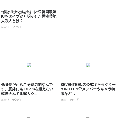
”僕は彼女と結婚する”♡韓国歌姫
IUをタイプだと明かした男性芸能
人③人とは？ ...
모으다［モウダ］
低身長だからこそ魅力的なんで
SEVENTEENの公式キャラクター
す。意外にも170cmを超えない
MINITEEN♡メンバーやキャラ特
韓国ナムドル⑧人☆...
徴など...
모으다［モウダ］
모으다［モウダ］