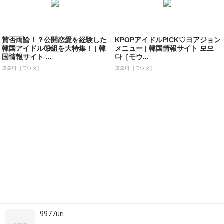
賛否両論！？公開恋愛を経験した
KPOPアイドルPICK♡ヨアジョン
韓国アイドル⑲組を大特集！ | 韓
メニュー | 韓国情報サイト 모으
国情報サイト ...
다［モウ...
모으다［モウダ］
모으다［モウダ］
9977uri