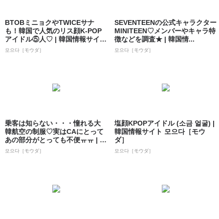
BTOBミニョクやTWICEサナ
SEVENTEENの公式キャラクター
も！韓国で人気のリス顔K-POP
MINITEEN♡メンバーやキャラ特
アイドル⑤人♡ | 韓国情報サイ
徴などを調査★ | 韓国情...
ト...
모으다［モウダ］
모으다［モウダ］
乗客は知らない・・・憧れる大
塩顔KPOPアイドル (소금 얼굴) |
韓航空の制服♡実はCAにとって
韓国情報サイト 모으다［モウ
あの部分がとっても不便ㅠㅠ | 韓
ダ］
国情報...
모으다［モウダ］
모으다［モウダ］