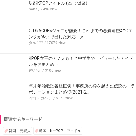
塩顔KPOPアイドル (소금 얼굴)
nana
/ 7496 view
G-DRAGON×ジェニが熱愛！これまでの恋愛遍歴&YGエ
ンタが今まで出した対応コメ…
タルギ♡
/ 17070 view
KPOP女王のアノ人も！？中学生でデビューしたアイド
ルをおまとめ♡
9977uri
/ 3100 view
年末年始歌謡番組恒例！事務所の枠を越えた伝説のコラ
ボレーションまとめ♡(2021-2…
카헤（ カヘ ）
/ 6171 view
関連するキーワード
韓国 芸能人
韓国 KーPOP アイドル