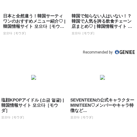
日本と全然違う！韓国サーティ
韓国で知らない人はいない！？
ワンのおすすめメニュー紹介♡ |
韓国で人気を誇る飲食チェーン
韓国情報サイト 모으다［モウ
店まとめ♡ | 韓国情報サイト 모
ダ］
으다［モ...
모으다［モウダ］
모으다［モウダ］
Recommended by
塩顔KPOPアイドル (소금 얼굴) |
SEVENTEENの公式キャラクター
韓国情報サイト 모으다［モウ
MINITEEN♡メンバーやキャラ特
ダ］
徴など...
모으다［モウダ］
모으다［モウダ］