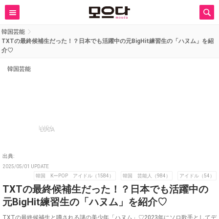
韓国芸能
TXTの最終候補生だった！？日本でも活躍中の元BigHit練習生の「ハヌム」を紹
介♡
韓国芸能
LUCA
出典:
2025/05/01 UPDATE
韓国 KーPOP アイドル（1584）
韓国 芸能人（984）
アイドル（54）
TXTの最終候補生だった！？日本でも活躍中の
元BigHit練習生の「ハヌム」を紹介♡
TXTの最終候補生と噂される謎の美少年「ハヌム」♡2023年にソロ歌手としてデ