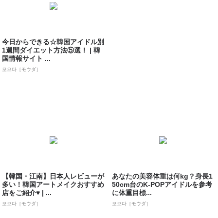
今日からできる☆韓国アイドル別
1週間ダイエット方法⑤選！ | 韓
国情報サイト ...
모으다［モウダ］
【韓国・江南】日本人レビューが
あなたの美容体重は何kg？身長1
多い！韓国アートメイクおすすめ
50cm台のK-POPアイドルを参考
店をご紹介♥ | ...
に体重目標...
모으다［モウダ］
모으다［モウダ］