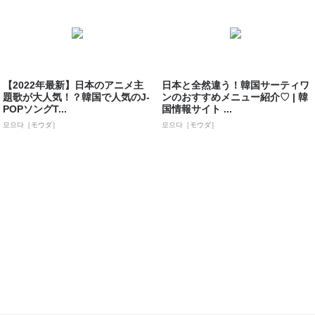
【2022年最新】日本のアニメ主
日本と全然違う！韓国サーティワ
題歌が大人気！？韓国で人気のJ-
ンのおすすめメニュー紹介♡ | 韓
POPソングT...
国情報サイト ...
모으다［モウダ］
모으다［モウダ］