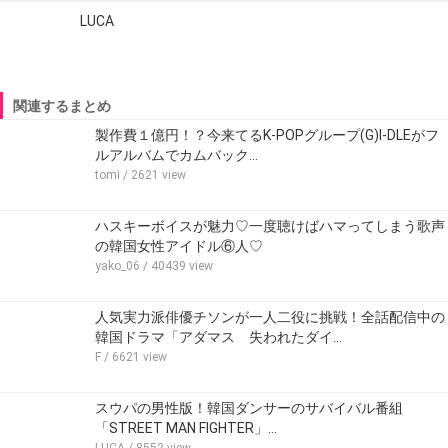
LUCA
関連するまとめ
製作費１億円！？今来てるK-POPグループ(G)I-DLEがフ
ルアルバムでカムバック…
tomi
/ 2621 view
ハスキーボイスが魅力♡一度聴けばハマってしまう歌声
の韓国女性アイドル⑥人♡
yako_06
/ 40439 view
人気実力派俳優チソンが一人二役に挑戦！全話配信中の
韓国ドラマ「アダマス 失われたダイ…
F
/ 6621 view
スウパの男性版！韓国ダンサーのサバイバル番組
「STREET MAN FIGHTER」…
LUCA
/ 8552 view