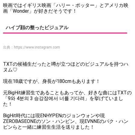
映画ではイギリス映画「ハリー・ポッター」とアメリカ映
画「Wonder」が好きだそうです！
ハイブ顔の整ったビジュアル
出典：
https://www.instagram.com
TXTの候補生だったと噂が立つほどのビジュアルを持つハ
ヌム♡
現在18歳ですが、身長が180cmもあります！
元BigHit練習生であることもあってか、好きな曲にはTXTの
「9와 4분의 3 승강장에서 너를 기다려」を挙げていまし
た！
BigHit時代には現ENHYPENのジョンウォンや現
ZEROBASEONEのソン・ハンビン、現EVNNEのパク・ハン
ビンらと一緒に練習生生活を送りました！