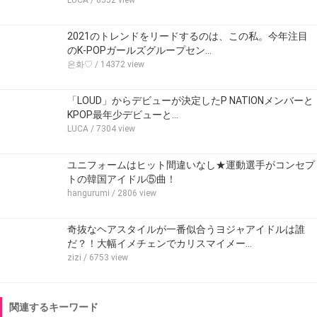
2021のトレンドをリードするのは、この私。今年注目
のK-POPガールズグループセン…
은화♡
/ 14372 view
「LOUD」からデビューが決定したP NATIONメンバーと
KPOP最年少デビューと…
LUCA
/ 7304 view
ユニフォームはヒット間違いなし★運動選手がコンセプ
トの韓国アイドル⑤曲！
hangurumi
/ 2806 view
奇抜なヘアスタイルが一番似合うヨジャアイドルは誰
だ？！大幅イメチェンでカリスマイメー…
zizi
/ 6753 view
関連するキーワード