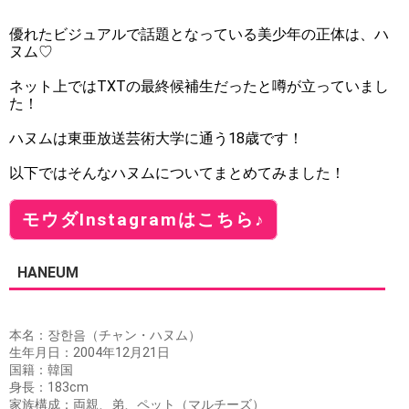
優れたビジュアルで話題となっている美少年の正体は、ハ
ヌム♡
ネット上ではTXTの最終候補生だったと噂が立っていまし
た！
ハヌムは東亜放送芸術大学に通う18歳です！
以下ではそんなハヌムについてまとめてみました！
モウダInstagramはこちら♪
HANEUM
本名：장한음（チャン・ハヌム）
生年月日：2004年12月21日
国籍：韓国
身長：183cm
家族構成：両親、弟、ペット（マルチーズ）