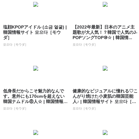
塩顔KPOPアイドル (소금 얼굴) |
【2022年最新】日本のアニメ主
韓国情報サイト 모으다［モウ
題歌が大人気！？韓国で人気のJ-
ダ］
POPソングTOP⑩☆ | 韓国情...
모으다［モウダ］
모으다［モウダ］
低身長だからこそ魅力的なんで
健康的なビジュアルに憧れる♡こ
す。意外にも170cmを超えない
んがり焼けた小麦肌の韓国芸能
韓国ナムドル⑧人☆ | 韓国情報サ
人♪ | 韓国情報サイト 모으다［モ
イト...
ウダ］
모으다［モウダ］
모으다［モウダ］