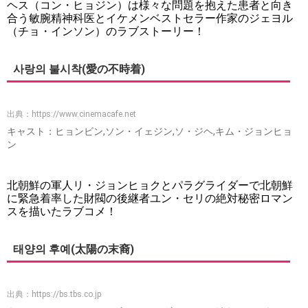
ヘス（コン・ヒョジン）は様々な問題を抱えた患者と向き
合う敏腕精神科医とイケメンベストセラー作家のジェヨル
（チョ・インソン）のラブストーリー！
사랑의 불시착(愛の不時着)
出典：
https://www.cinemacafe.net
キャスト：ヒョンビン,ソン・イェジン,ソ・ジヘ,キム・ジョンヒョ
ン
北朝鮮の軍人リ・ジョンヒョクとパラグライダーで北朝鮮
に緊急着率した財閥の後継者ユン・セリの絶対秘密ロマン
スを描いたラブコメ！
태양의 후예(太陽の末裔)
出典：
https://bs.tbs.co.jp