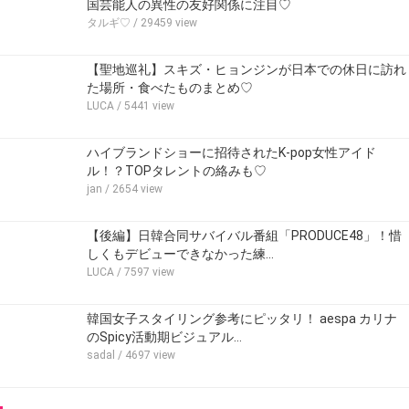
国芸能人の異性の友好関係に注目♡
タルギ♡
/ 29459 view
【聖地巡礼】スキズ・ヒョンジンが日本での休日に訪れ
た場所・食べたものまとめ♡
LUCA
/ 5441 view
ハイブランドショーに招待されたK-pop女性アイド
ル！？TOPタレントの絡みも♡
jan
/ 2654 view
【後編】日韓合同サバイバル番組「PRODUCE48」！惜
しくもデビューできなかった練…
LUCA
/ 7597 view
韓国女子スタイリング参考にピッタリ！ aespa カリナ
のSpicy活動期ビジュアル…
sadal
/ 4697 view