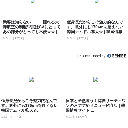
乗客は知らない・・・憧れる大
低身長だからこそ魅力的なんで
韓航空の制服♡実はCAにとって
す。意外にも170cmを超えない
あの部分がとっても不便ㅠㅠ | 韓
韓国ナムドル⑧人☆ | 韓国情報サ
国情報...
イト...
모으다［モウダ］
모으다［モウダ］
Recommended by
低身長だからこそ魅力的なんで
日本と全然違う！韓国サーティワ
す。意外にも170cmを超えない
ンのおすすめメニュー紹介♡ | 韓
韓国ナムドル⑧人☆...
国情報サイト ...
모으다［モウダ］
모으다［モウダ］