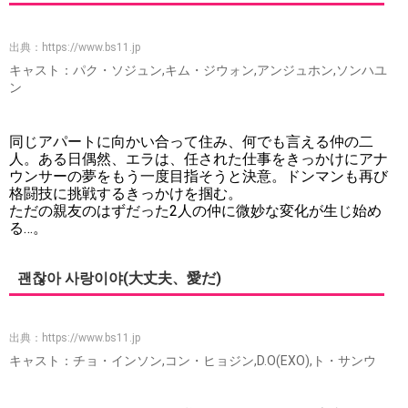
出典：
https://www.bs11.jp
キャスト：パク・ソジュン,キム・ジウォン,アンジュホン,ソンハユ
ン
同じアパートに向かい合って住み、何でも言える仲の二
人。ある日偶然、エラは、任された仕事をきっかけにアナ
ウンサーの夢をもう一度目指そうと決意。ドンマンも再び
格闘技に挑戦するきっかけを掴む。
ただの親友のはずだった2人の仲に微妙な変化が生じ始め
る…。
괜찮아 사랑이야(大丈夫、愛だ)
出典：
https://www.bs11.jp
キャスト：チョ・インソン,コン・ヒョジン,D.O(EXO),ト・サンウ