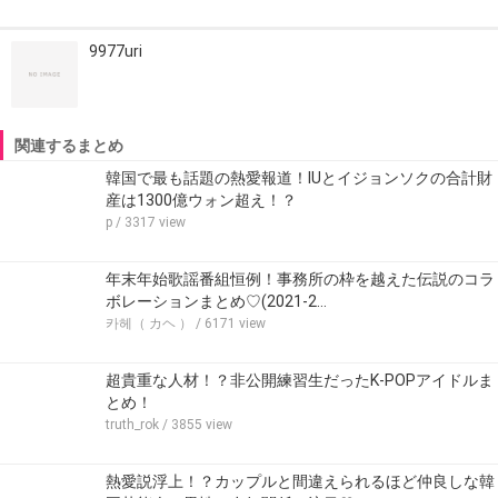
9977uri
関連するまとめ
韓国で最も話題の熱愛報道！IUとイジョンソクの合計財
産は1300億ウォン超え！？
p
/ 3317 view
年末年始歌謡番組恒例！事務所の枠を越えた伝説のコラ
ボレーションまとめ♡(2021-2…
카헤（ カヘ ）
/ 6171 view
超貴重な人材！？非公開練習生だったK-POPアイドルま
とめ！
truth_rok
/ 3855 view
熱愛説浮上！？カップルと間違えられるほど仲良しな韓