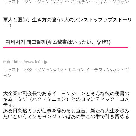
キャスト：ソン・ジュンギ,ソン・ヘギョ,チン・グ.キム・ジウォン
軍人と医師、生き方の違う2人のノンストップラブストーリ
ー！
김비서가 왜그럴까(キム秘書はいったい、なぜ?)
出典：
https://www.bs11.jp
キャスト：パク・ソジュン,パク・ミニョン,イ・テファン,カン・ギ
ヨン
大企業の副会長であるイ・ヨンジュンとそんな彼の秘書の
キム・ミソ（パク・ミニョン）とのロマンティック・コメ
ディ。
ある日突然ミソが仕事を辞めると宣言。新たな人生を歩み
たいというミソをヨンジュンはあの手この手で引き留める