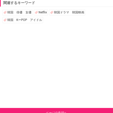
関連するキーワード
韓国 俳優 女優
Netflix
韓国ドラマ 韓国映画
韓国 KーPOP アイドル
ページの先頭へ