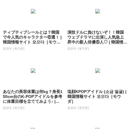
ティブティブシールとは？韓国
演技ドルに負けないぞ！！韓国
で今人気のキャラクター⑥選！ |
ウェブドラマに出演し人気急上
韓国情報サイト 모으다［モウ
昇中の新人俳優⑥人♡ | 韓国情報
ダ］
サイト ...
모으다［モウダ］
모으다［モウダ］
あなたの美容体重は何kg？身長1
塩顔KPOPアイドル (소금 얼굴) |
50cm台のK-POPアイドルを参考
韓国情報サイト 모으다［モウ
に体重目標を立ててみよう♪ |...
ダ］
모으다［モウダ］
모으다［モウダ］