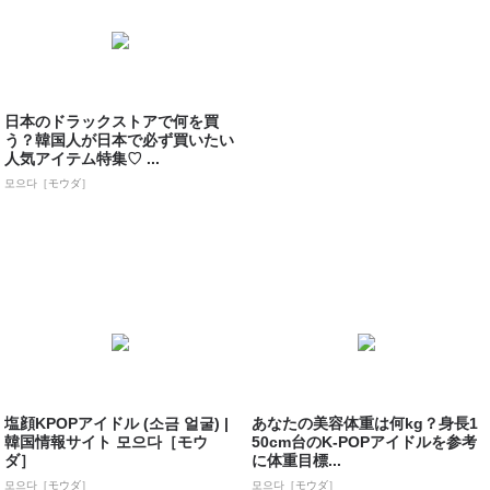
日本のドラックストアで何を買
う？韓国人が日本で必ず買いたい
人気アイテム特集♡ ...
모으다［モウダ］
塩顔KPOPアイドル (소금 얼굴) |
あなたの美容体重は何kg？身長1
韓国情報サイト 모으다［モウ
50cm台のK-POPアイドルを参考
ダ］
に体重目標...
모으다［モウダ］
모으다［モウダ］