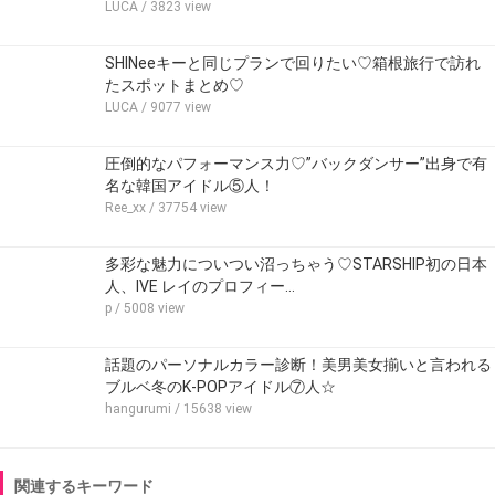
LUCA
/ 3823 view
SHINeeキーと同じプランで回りたい♡箱根旅行で訪れ
たスポットまとめ♡
LUCA
/ 9077 view
圧倒的なパフォーマンス力♡”バックダンサー”出身で有
名な韓国アイドル⑤人！
Ree_xx
/ 37754 view
多彩な魅力についつい沼っちゃう♡STARSHIP初の日本
人、IVE レイのプロフィー…
p
/ 5008 view
話題のパーソナルカラー診断！美男美女揃いと言われる
ブルベ冬のK-POPアイドル⑦人☆
hangurumi
/ 15638 view
関連するキーワード