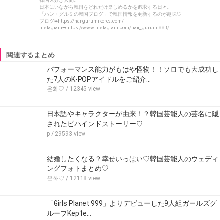
韓国大好き人間。
日本にいながら韓国をどれだけ楽しめるかを追求する日々。
「ハン・グルミの韓国ブログ」で韓国情報を更新するのが趣味♡
ブログ➡https://hangurumikorea.com/
Instagram➡https://www.instagram.com/han_gurumi888/
関連するまとめ
パフォーマンス能力がもはや怪物！！ソロでも大成功し
た7人のK-POPアイドルをご紹介…
은화♡
/ 12345 view
日本語やキャラクターが由来！？韓国芸能人の芸名に隠
されたビハインドストーリー♡
p
/ 29593 view
結婚したくなる？幸せいっぱい♡韓国芸能人のウェディ
ングフォトまとめ♡
은화♡
/ 12118 view
「Girls Planet 999」よりデビューした9人組ガールズグ
ループKep1e…