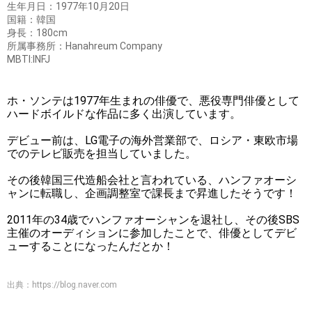
生年月日：1977年10月20日
国籍：韓国
身長：180cm
所属事務所：Hanahreum Company
MBTI:INFJ
ホ・ソンテは1977年生まれの俳優で、悪役専門俳優として
ハードボイルドな作品に多く出演しています。
デビュー前は、LG電子の海外営業部で、ロシア・東欧市場
でのテレビ販売を担当していました。
その後韓国三代造船会社と言われている、ハンファオーシ
ャンに転職し、企画調整室で課長まで昇進したそうです！
2011年の34歳でハンファオーシャンを退社し、その後SBS
主催のオーディションに参加したことで、俳優としてデビ
ューすることになったんだとか！
出典：
https://blog.naver.com