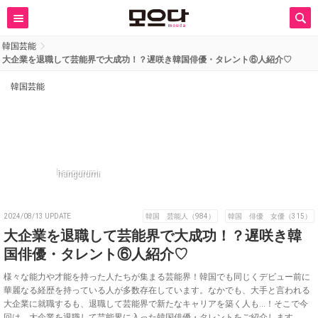
韓国芸能
大企業を退職して芸能界で大成功！？遅咲き韓国俳優・タレント⑥人紹介♡
韓国芸能
hangurumi
2024/08/13 UPDATE
韓国 芸能人（984）
韓国 俳優 女優（315）
大企業を退職して芸能界で大成功！？遅咲き韓
国俳優・タレント⑥人紹介♡
様々な能力や才能を持った人たちが集まる芸能界！韓国でも同じくデビュー前に
華麗なる経歴を持っている人が多数存在しています。なかでも、大手と言われる
大企業に就職するも、退職して芸能界で新たなキャリアを築く人も…！そこで今
回は、大企業を退職して芸能界に入った韓国俳優・タレントをご紹介します。