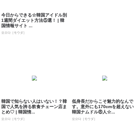
今日からできる☆韓国アイドル別
1週間ダイエット方法⑤選！ | 韓
国情報サイト ...
모으다［モウダ］
韓国で知らない人はいない！？韓
低身長だからこそ魅力的なんで
国で人気を誇る飲食チェーン店ま
す。意外にも170cmを超えない
とめ♡ | 韓国情...
韓国ナムドル⑧人☆...
모으다［モウダ］
모으다［モウダ］