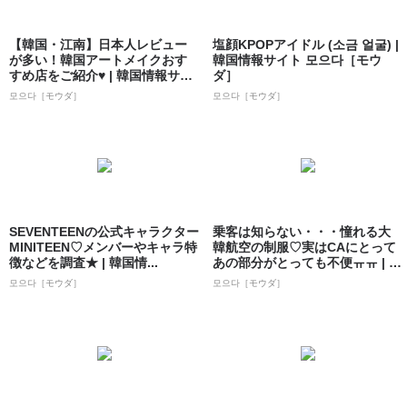
【韓国・江南】日本人レビュー
塩顔KPOPアイドル (소금 얼굴) |
が多い！韓国アートメイクおす
韓国情報サイト 모으다［モウ
すめ店をご紹介♥ | 韓国情報サイ
ダ］
ト 모으...
모으다［モウダ］
모으다［モウダ］
SEVENTEENの公式キャラクター
乗客は知らない・・・憧れる大
MINITEEN♡メンバーやキャラ特
韓航空の制服♡実はCAにとって
徴などを調査★ | 韓国情...
あの部分がとっても不便ㅠㅠ | 韓
国情報...
모으다［モウダ］
모으다［モウダ］