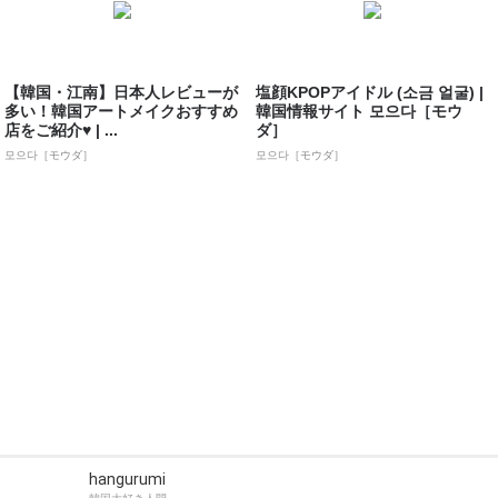
【韓国・江南】日本人レビューが
塩顔KPOPアイドル (소금 얼굴) |
多い！韓国アートメイクおすすめ
韓国情報サイト 모으다［モウ
店をご紹介♥ | ...
ダ］
모으다［モウダ］
모으다［モウダ］
hangurumi