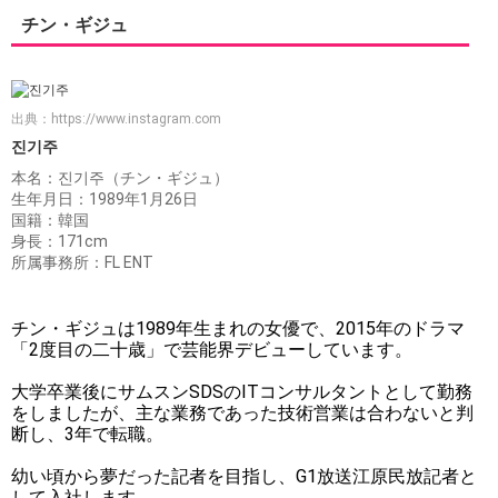
チン・ギジュ
出典：
https://www.instagram.com
진기주
本名：진기주（チン・ギジュ）
生年月日：1989年1月26日
国籍：韓国
身長：171cm
所属事務所：FL ENT
チン・ギジュは1989年生まれの女優で、2015年のドラマ
「2度目の二十歳」で芸能界デビューしています。
大学卒業後にサムスンSDSのITコンサルタントとして勤務
をしましたが、主な業務であった技術営業は合わないと判
断し、3年で転職。
幼い頃から夢だった記者を目指し、G1放送江原民放記者と
して入社します。