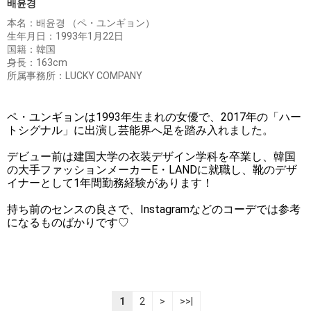
배윤경
本名：배윤경 （ペ・ユンギョン）
生年月日：1993年1月22日
国籍：韓国
身長：163cm
所属事務所：LUCKY COMPANY
ペ・ユンギョンは1993年生まれの女優で、2017年の「ハー
トシグナル」に出演し芸能界へ足を踏み入れました。
デビュー前は建国大学の衣装デザイン学科を卒業し、韓国
の大手ファッションメーカーE・LANDに就職し、靴のデザ
イナーとして1年間勤務経験があります！
持ち前のセンスの良さで、Instagramなどのコーデでは参考
になるものばかりです♡
1
2
>
>>|