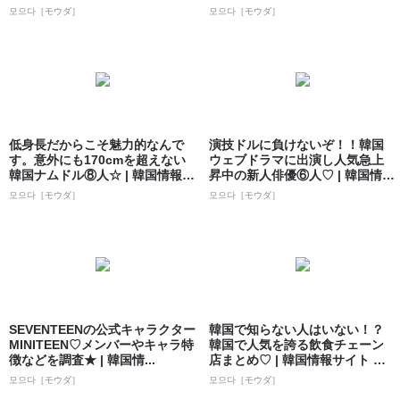
ト 모으...
모으다［モウダ］
모으다［モウダ］
低身長だからこそ魅力的なんで
演技ドルに負けないぞ！！韓国
す。意外にも170cmを超えない
ウェブドラマに出演し人気急上
韓国ナムドル⑧人☆ | 韓国情報サ
昇中の新人俳優⑥人♡ | 韓国情報
イト...
サイト ...
모으다［モウダ］
모으다［モウダ］
SEVENTEENの公式キャラクター
韓国で知らない人はいない！？
MINITEEN♡メンバーやキャラ特
韓国で人気を誇る飲食チェーン
徴などを調査★ | 韓国情...
店まとめ♡ | 韓国情報サイト 모
으다［モ...
모으다［モウダ］
모으다［モウダ］