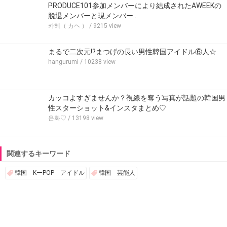
PRODUCE101参加メンバーにより結成されたAWEEKの
脱退メンバーと現メンバー…
카헤（ カヘ ）
/ 9215 view
まるで二次元!?まつげの長い男性韓国アイドル⑥人☆
hangurumi
/ 10238 view
カッコよすぎませんか？視線を奪う写真が話題の韓国男
性スターショット&インスタまとめ♡
은화♡
/ 13198 view
関連するキーワード
韓国 KーPOP アイドル
韓国 芸能人