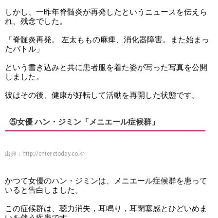
しかし、一昨年脊髄炎が再発したというニュースを伝えら
れ、残念でした。
「脊髄炎再発。 左太ももの麻痺、消化器障害。また始まっ
たバトル」
という書き込みと共に患者服を着た姿が写った写真を公開
しました。
彼はその後、健康が好転して活動を再開した状態です。
⑤女優 ハン・ジミン「メニエール症候群」
出典：
http://enter.etoday.co.kr
かつて女優のハン・ジミンは、メニエール症候群を患って
いると告白しました。
この症候群は、聴力消失，耳鳴り，耳閉塞感とひどいめま
いを伴う疾患です。