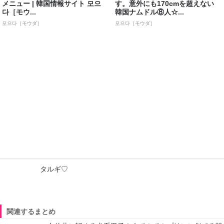
メニュー | 韓国情報サイト 모으
す。意外にも170cmを超えない
다［モウ...
韓国ナムドル⑧人☆...
모으다［モウダ］
모으다［モウダ］
タルギ♡
関連するまとめ