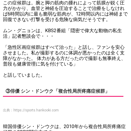
この症候群は。腕と脚の筋肉の腫れによって筋膜が鋭く圧
力がかかり、血管と神経を圧迫することで治療をしなけれ
ば6時間以内に最も脆弱な筋肉が、12時間以内には神経まで
回復できない打撃を受ける危険な病気だそうです。
ムン・グニョンは、KBS2番組「隠密で偉大な動物の私生
活」記者懇談会で・・・
「急性区画症候群はすべて治った」と話し、ファンを安心
させました。私が撮影するのに体調が悪かったのは全く支
障がなかった。 体力がある方だったので撮影も無事終え、
普段も健康管理に気を付けている」
と話していました。
③俳優 シン・ドンウク「複合性局所疼痛症候群」
出典：
https://sports.hankooki.com
韓国俳優シン・ドンウクは、2010年から複合性局所疼痛症