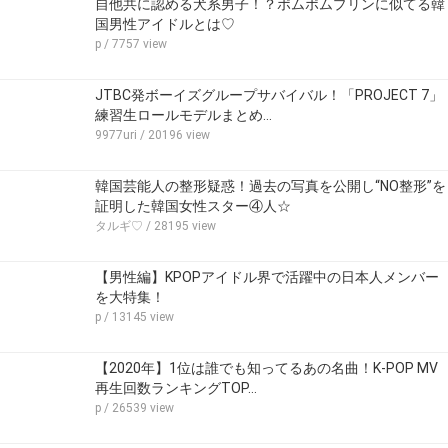
自他共に認める犬系男子！？ポムポムプリンに似てる韓
国男性アイドルとは♡
p
/ 7757 view
JTBC発ボーイズグループサバイバル！「PROJECT 7」
練習生ロールモデルまとめ…
9977uri
/ 20196 view
韓国芸能人の整形疑惑！過去の写真を公開し“NO整形”を
証明した韓国女性スター④人☆
タルギ♡
/ 28195 view
【男性編】KPOPアイドル界で活躍中の日本人メンバー
を大特集！
p
/ 13145 view
【2020年】1位は誰でも知ってるあの名曲！K-POP MV
再生回数ランキングTOP…
p
/ 26539 view