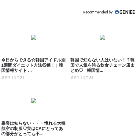
Recommended by
今日からできる☆韓国アイドル別
韓国で知らない人はいない！？韓
1週間ダイエット方法⑤選！ | 韓
国で人気を誇る飲食チェーン店ま
国情報サイト ...
とめ♡ | 韓国情...
모으다［モウダ］
모으다［モウダ］
乗客は知らない・・・憧れる大韓
航空の制服♡実はCAにとってあ
の部分がとっても不...