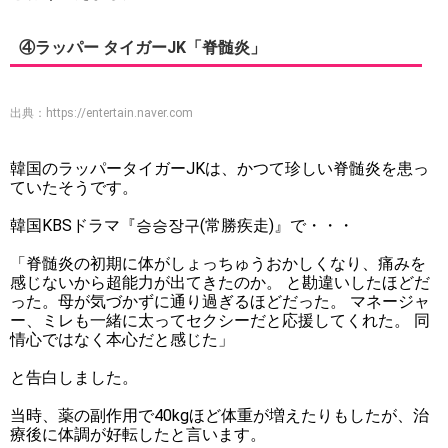
④ラッパー タイガーJK「脊髄炎」
出典：
https://entertain.naver.com
韓国のラッパータイガーJKは、かつて珍しい脊髄炎を患っ
ていたそうです。
韓国KBSドラマ『승승장구(常勝疾走)』で・・・
「脊髄炎の初期に体がしょっちゅうおかしくなり、痛みを
感じないから超能力が出てきたのか。 と勘違いしたほどだ
った。母が気づかずに通り過ぎるほどだった。 マネージャ
ー、ミレも一緒に太ってセクシーだと応援してくれた。 同
情心ではなく本心だと感じた」
と告白しました。
当時、薬の副作用で40kgほど体重が増えたりもしたが、治
療後に体調が好転したと言います。