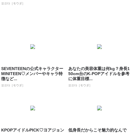
모으다［モウダ］
SEVENTEENの公式キャラクター
あなたの美容体重は何kg？身長1
MINITEEN♡メンバーやキャラ特
50cm台のK-POPアイドルを参考
徴など...
に体重目標...
모으다［モウダ］
모으다［モウダ］
KPOPアイドルPICK♡ヨアジョン
低身長だからこそ魅力的なんで