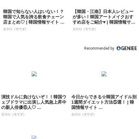
韓国で知らない人はいない！？
【韓国・江南】日本人レビュー
韓国で人気を誇る飲食チェーン
が多い！韓国アートメイクおす
店まとめ♡ | 韓国情報サイト 모
すめ店をご紹介♥ | 韓国情報サイ
으다［モ...
ト 모으...
모으다［モウダ］
모으다［モウダ］
Recommended by
演技ドルに負けないぞ！！韓国ウ
今日からできる☆韓国アイドル別
ェブドラマに出演し人気急上昇中
1週間ダイエット方法⑤選！ | 韓
の新人俳優⑥人♡ ...
国情報サイト ...
모으다［モウダ］
모으다［モウダ］