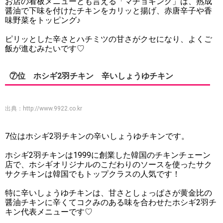
お店の看板メニューとも言える「マチョキング」は、熟成
醤油で下味を付けたチキンをカリッと揚げ、赤唐辛子や香
味野菜をトッピング♪
ピリッとした辛さとハチミツの甘さがクセになり、よくご
飯が進むみたいです♡
⑦位 ホシギ2羽チキン 辛いしょうゆチキン
出典：
http://www.9922.co.kr
7位はホシギ2羽チキンの辛いしょうゆチキンです。
ホシギ2羽チキンは1999に創業した韓国のチキンチェーン
店で、ホシギオリジナルのこだわりのソースを使ったサク
サクチキンは韓国でもトップクラスの人気です！
特に辛いしょうゆチキンは、甘さとしょっぱさが黄金比の
醤油チキンに辛くてコクみのある味を合わせたホシギ2羽チ
キン代表メニューです♡