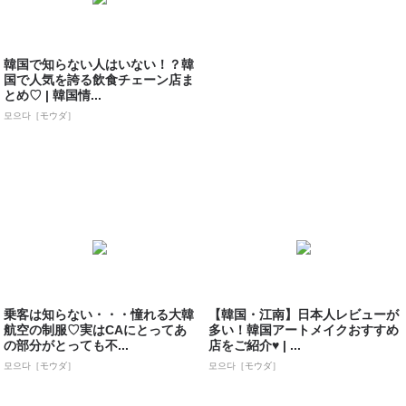
韓国で知らない人はいない！？韓
国で人気を誇る飲食チェーン店ま
とめ♡ | 韓国情...
모으다［モウダ］
乗客は知らない・・・憧れる大韓
【韓国・江南】日本人レビューが
航空の制服♡実はCAにとってあ
多い！韓国アートメイクおすすめ
の部分がとっても不...
店をご紹介♥ | ...
모으다［モウダ］
모으다［モウダ］