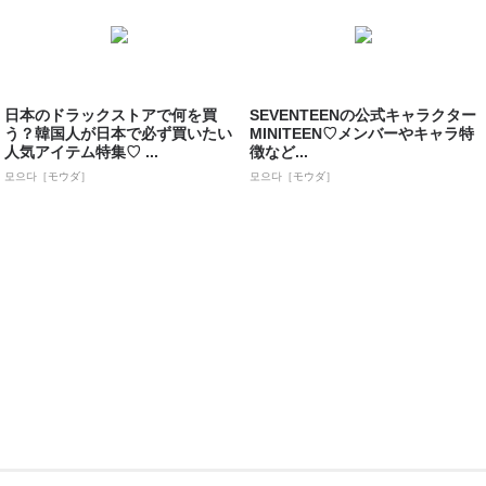
日本のドラックストアで何を買
SEVENTEENの公式キャラクター
う？韓国人が日本で必ず買いたい
MINITEEN♡メンバーやキャラ特
人気アイテム特集♡ ...
徴など...
모으다［モウダ］
모으다［モウダ］