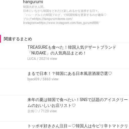
hangurumi
韓国大好き人間。
日本にいながら韓国をどれだけ楽しめるかを追求する日々。
「ハン・グルミの韓国ブログ」で韓国情報を更新するのが趣味♡
ブログ➡https://hangurumikorea.com/
Instagram➡https://www.instagram.com/han_gurumi888/
関連するまとめ
TREASUREも食べた！韓国人気デザートブランド
「NUDAKE」の人気商品まとめ！
LUCA
/ 20216 view
まるで日本！？韓国にある日本風居酒屋⑦選♡
byeol09
/ 5860 view
来年の夏は韓国で食べたい！SNSで話題のアイスクリー
ムのおいしいお店リスト♡
은화♡
/ 7120 view
トッポギ好きさん注目～♡韓国人は今ピリ辛トマトクリ