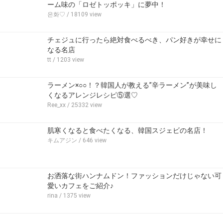
ーム味の「ロゼトッポッキ」に夢中！
은화♡
/ 18109 view
チェジュに行ったら絶対食べるべき、パン好きが幸せに
なる名店
tt
/ 1203 view
ラーメン×○○！？韓国人が教える”辛ラーメン”が美味し
くなるアレンジレシピ⑤選♡
Ree_xx
/ 25332 view
肌寒くなると食べたくなる、韓国スジェビの名店！
キムアジン
/ 646 view
お洒落な街ハンナムドン！ファッションだけじゃない可
愛いカフェをご紹介♪
rina
/ 1375 view