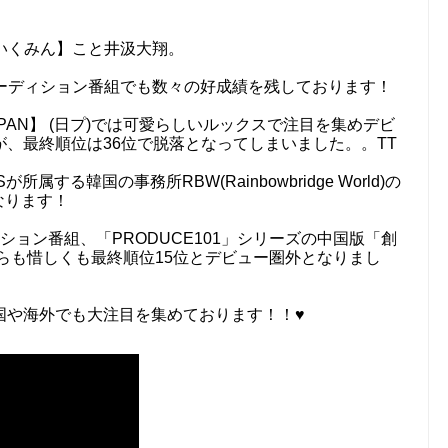
た【いくみん】こと井汲大翔。
ルオーディション番組でも数々の好成績を残しております！
 JAPAN】 (日プ)では可愛らしいルックスで注目を集めデビ
、最終順位は36位で脱落となってしまいました。。TT
属する韓国の事務所RBW(Rainbowbridge World)の
なります！
ョン番組、「PRODUCE101」シリーズの中国版「創
ちらも惜しくも最終順位15位とデビュー圏外となりまし
国や海外でも大注目を集めております！！♥