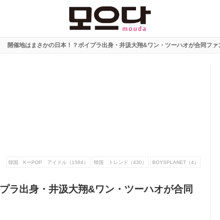
開催地はまさかの日本！？ボイプラ出身・井汲大翔&ワン・ツーハオが合同ファ
韓国 KーPOP アイドル（1584）
韓国 トレンド（430）
BOYSPLANET（4）
プラ出身・井汲大翔&ワン・ツーハオが合同