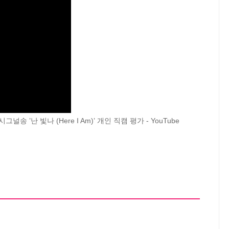
시그널송 ’난 빛나 (Here I Am)’ 개인 직캠 평가 - YouTube