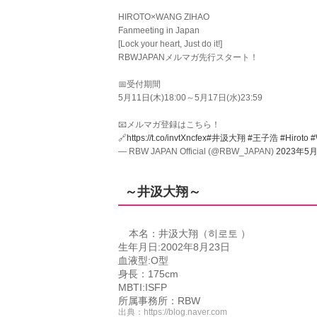
HIROTO×WANG ZIHAO
Fanmeeting in Japan
[Lock your heart, Just do it!]
RBWJAPANメルマガ先行スタート！
📅受付期間
5月11日(木)18:00～5月17日(水)23:59
📧メルマガ登録はこちら！
🔗
https://t.co/invtXncfex
#井汲大翔
#王子浩
#Hiroto
#
— RBW JAPAN Official (@RBW_JAPAN)
2023年5
～井汲大翔～
本名：井汲大翔（히로토 ）
生年月日:2002年8月23日
血液型:O型
身長：175cm
MBTI:ISFP
所属事務所：RBW
出典：
https://blog.naver.com