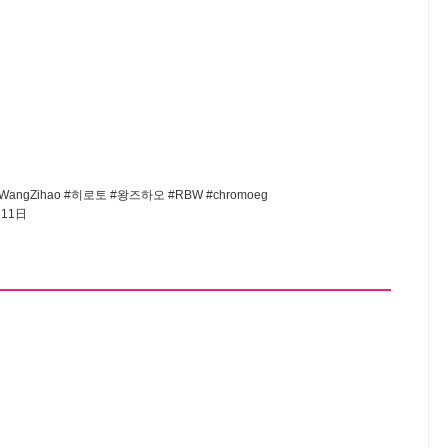
WangZihao
#히로토
#왕즈하오
#RBW
#chromoeg
月11日