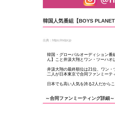
韓国人気番組【BOYS PLA
出典：
https://mdpr.jp
韓国・グローバルオーディション番組【
ん】こと井汲大翔とワン・ツーハオ
井汲大翔の最終順位は21位、ワン・
二人が日本東京で合同ファンミーテ
日本でも高い人気を誇る2人だから
～合同ファンミーティング詳細～