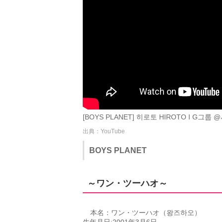
[BOYS PLANET] 히로토 HIROTO I G그룹 @
出典：YouTube
BOYS PLANET
～ワン・ツーハオ～
本名：ワン・ツーハオ（왕즈하오）