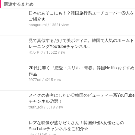
関連するまとめ
日本のあそこにも！？韓国旅行系ユーチューバー⑤人を
ご紹介★
hangurumi
/ 13831 view
見て真似するだけで美ボディに。韓国で人気のホームト
レーニングYoutubeチャンネル…
タルギ♡
/ 15522 view
20代に響く『恋愛・スリル・青春』韓国Netflixおすすめ
作品
9977uri
/ 4215 view
メイクの参考にしたい♡韓国のビューティー系YouTube
チャンネル⑦選！
truth_rok
/ 5518 view
レアな映像が盛りだくさん！韓国俳優&女優たちの
YouTubeチャンネルをご紹介☆
Lily
/ 28941 view