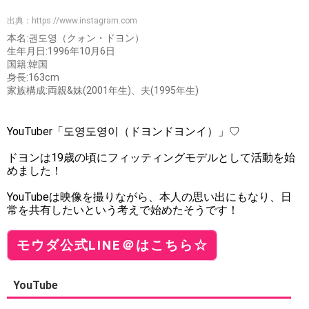
出典：
https://www.instagram.com
本名:권도영（クォン・ドヨン）
生年月日:1996年10月6日
国籍:韓国
身長:163cm
家族構成:両親&妹(2001年生)、夫(1995年生)
YouTuber「도영도영이（ドヨンドヨンイ）」♡
ドヨンは19歳の頃にフィッティングモデルとして活動を始
めました！
YouTubeは映像を撮りながら、本人の思い出にもなり、日
常を共有したいという考えで始めたそうです！
モウダ公式LINE＠はこちら☆
YouTube