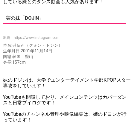
している妹とのダンス動画も人気があります！
実の妹「DOJIN」
出典：
https://www.instagram.com
本名:권도진（クォン・ドジン）
生年月日:2001年11月14日
国籍:韓国 釜山
身長:157cm
妹のドジンは、大学でエンターテイメント学部KPOPスター
専攻をしています！
YouTubeも開設しており、メインコンテンツはカバーダン
スと日常ブイログです！
YouTubeのチャンネル管理や映像編集は、姉のドヨンが行
っています！