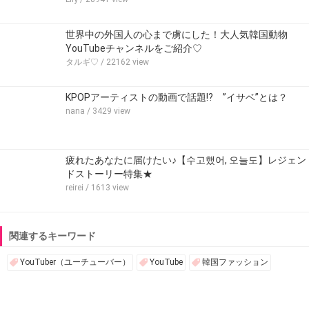
世界中の外国人の心まで虜にした！大人気韓国動物
YouTubeチャンネルをご紹介♡
タルギ♡
/ 22162 view
KPOPアーティストの動画で話題⁉ ”イサベ”とは？
nana
/ 3429 view
疲れたあなたに届けたい♪【수고했어, 오늘도】レジェン
ドストーリー特集★
reirei
/ 1613 view
関連するキーワード
YouTuber（ユーチューバー）
YouTube
韓国ファッション