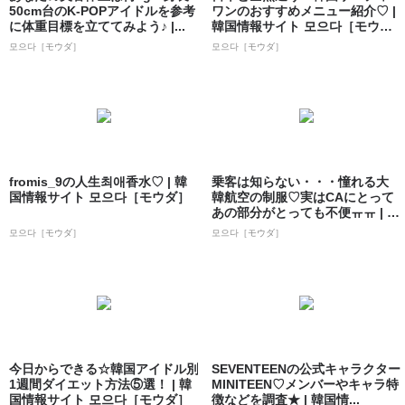
50cm台のK-POPアイドルを参考
ワンのおすすめメニュー紹介♡ |
に体重目標を立ててみよう♪ |...
韓国情報サイト 모으다［モウ
ダ］
모으다［モウダ］
모으다［モウダ］
fromis_9の人生최애香水♡ | 韓
乗客は知らない・・・憧れる大
国情報サイト 모으다［モウダ］
韓航空の制服♡実はCAにとって
あの部分がとっても不便ㅠㅠ | 韓
国情報...
모으다［モウダ］
모으다［モウダ］
今日からできる☆韓国アイドル別
SEVENTEENの公式キャラクター
1週間ダイエット方法⑤選！ | 韓
MINITEEN♡メンバーやキャラ特
国情報サイト 모으다［モウダ］
徴などを調査★ | 韓国情...