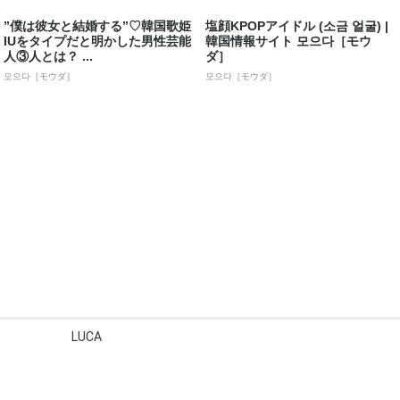
”僕は彼女と結婚する”♡韓国歌姫
塩顔KPOPアイドル (소금 얼굴) |
IUをタイプだと明かした男性芸能
韓国情報サイト 모으다［モウ
人③人とは？ ...
ダ］
모으다［モウダ］
모으다［モウダ］
LUCA