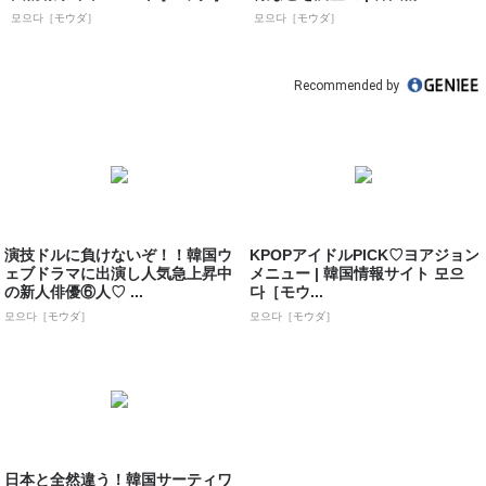
모으다［モウダ］
모으다［モウダ］
Recommended by
演技ドルに負けないぞ！！韓国ウ
KPOPアイドルPICK♡ヨアジョン
ェブドラマに出演し人気急上昇中
メニュー | 韓国情報サイト 모으
の新人俳優⑥人♡ ...
다［モウ...
모으다［モウダ］
모으다［モウダ］
日本と全然違う！韓国サーティワ