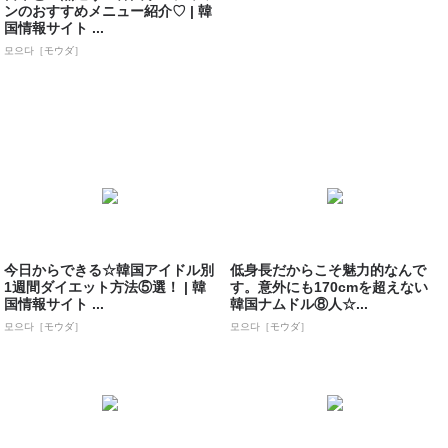
ンのおすすめメニュー紹介♡ | 韓
国情報サイト ...
모으다［モウダ］
今日からできる☆韓国アイドル別
低身長だからこそ魅力的なんで
1週間ダイエット方法⑤選！ | 韓
す。意外にも170cmを超えない
国情報サイト ...
韓国ナムドル⑧人☆...
모으다［モウダ］
모으다［モウダ］