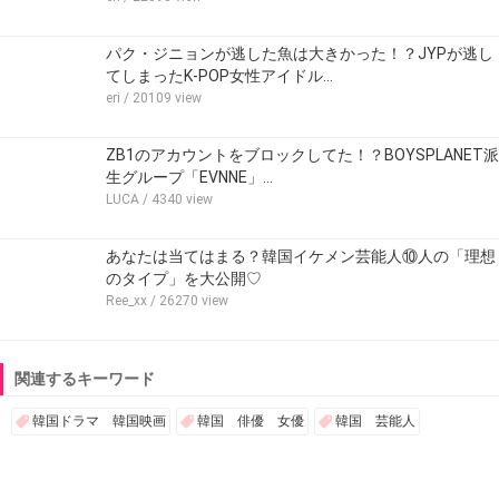
パク・ジニョンが逃した魚は大きかった！？JYPが逃し
てしまったK-POP女性アイドル…
eri
/ 20109 view
ZB1のアカウントをブロックしてた！？BOYSPLANET派
生グループ「EVNNE」…
LUCA
/ 4340 view
あなたは当てはまる？韓国イケメン芸能人⑩人の「理想
のタイプ」を大公開♡
Ree_xx
/ 26270 view
関連するキーワード
韓国ドラマ 韓国映画
韓国 俳優 女優
韓国 芸能人