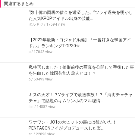
関連するまとめ
“数十億の両親の借金を返済した。”ツライ過去を明かし
た人気KPOPアイドル出身の芸能…
タルギ♡
/ 17594 view
【2022年最新・ヨジャドル編】「一番好きな韓国アイ
ドル」ランキングTOP30☆
p
/ 17042 view
私整形しました！整形前後の写真を公開して手術した事
を告白した韓国芸能人⑥人とは！？
p
/ 53493 view
キスの天才！？Vライブで放送事故！？「海街チャチャ
チャ」で話題のキムソンホのマル秘情…
ilin
/ 14887 view
ワナワン・JO1の大ヒットの裏には彼がいた！
PENTAGONフイがプロデュースした楽…
eri
/ 22898 view