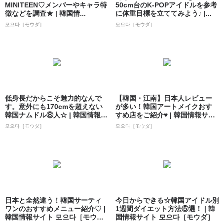
MINITEEN♡メンバーやキャラ特
50cm台のK-POPアイドルを参考
徴などを調査★ | 韓国情...
に体重目標を立ててみよう♪ |...
모으다［モウダ］
모으다［モウダ］
低身長だからこそ魅力的なんで
【韓国・江南】日本人レビュー
す。意外にも170cmを超えない
が多い！韓国アートメイクおす
韓国ナムドル⑧人☆ | 韓国情報サ
すめ店をご紹介♥ | 韓国情報サイ
イト...
ト 모으...
모으다［モウダ］
모으다［モウダ］
日本と全然違う！韓国サーティ
今日からできる☆韓国アイドル別
ワンのおすすめメニュー紹介♡ |
1週間ダイエット方法⑤選！ | 韓
韓国情報サイト 모으다［モウ
国情報サイト 모으다［モウダ］