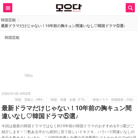
韓国芸能
最新ドラマだけじゃない！10年前の胸キュン間違いなし♡韓国ドラマ⑤選♪
韓国芸能
Mao
2024/01/03 UPDATE
韓国 芸能人（984）
韓国 俳優 女優（315）
韓国ドラマ 韓国映画（260）
最新ドラマだけじゃない！10年前の胸キュン間
違いなし♡韓国ドラマ⑤選♪
今回は最新の韓国ドラマではなく約10年前の韓国ドラマのおすすめを5つ選びご
紹介します！♡数ある中から絶対に見て欲しいドキドキ、ハラハラ間違いなしの
作品を集めました♪また、この韓国俳優と女優の共演履歴などもわかるのでぜひ見