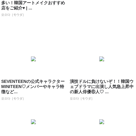
多い！韓国アートメイクおすすめ
店をご紹介♥ | ...
모으다［モウダ］
SEVENTEENの公式キャラクター
演技ドルに負けないぞ！！韓国ウ
MINITEEN♡メンバーやキャラ特
ェブドラマに出演し人気急上昇中
徴など...
の新人俳優⑥人♡ ...
모으다［モウダ］
모으다［モウダ］