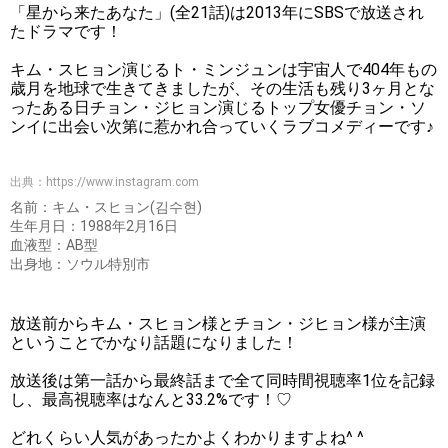
「星から来たあなた」(全21話)は2013年にSBSで放送され
たドラマです！
キム・スヒョン演じるト・ミンジュンは宇宙人で404年もの
歳月を地球で生きてきましたが、その生活も残り3ヶ月とな
ったある日チョン・ジヒョン演じるトップ女優チョン・ソ
ンイに出会い次第に惹かれ合っていくラブコメディーです♪
出典：
https://www.instagram.com
名前：キム・スヒョン(김수현)
生年月日：1988年2月16日
血液型：AB型
出身地：ソウル特別市
放送前からキム・スヒョン様とチョン・ジヒョン様が主演
ということでかなり話題になりました！
放送後は第一話から最終話まで全て同時間視聴率1位を記録
し、最高視聴率はなんと33.2%です！♡
どれくらい人気があったかよくわかりますよね^ ^