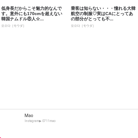
低身長だからこそ魅力的なんで
乗客は知らない・・・憧れる大韓
す。意外にも170cmを超えない
航空の制服♡実はCAにとってあ
韓国ナムドル⑧人☆...
の部分がとっても不...
모으다［モウダ］
모으다［モウダ］
Mao
Instagram▶︎ 0711mao