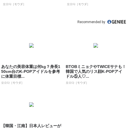
ダ］
모으다［モウダ］
모으다［モウダ］
Recommended by
あなたの美容体重は何kg？身長1
BTOBミニョクやTWICEサナも！
50cm台のK-POPアイドルを参考
韓国で人気のリス顔K-POPアイ
に体重目標...
ドル⑤人♡...
모으다［モウダ］
모으다［モウダ］
【韓国・江南】日本人レビューが