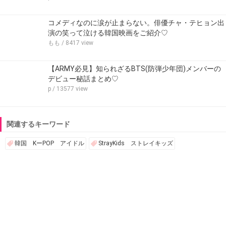
コメディなのに涙が止まらない。俳優チャ・テヒョン出
演の笑って泣ける韓国映画をご紹介♡
もも
/ 8417 view
【ARMY必見】知られざるBTS(防弾少年団)メンバーの
デビュー秘話まとめ♡
p
/ 13577 view
関連するキーワード
韓国 KーPOP アイドル
StrayKids ストレイキッズ