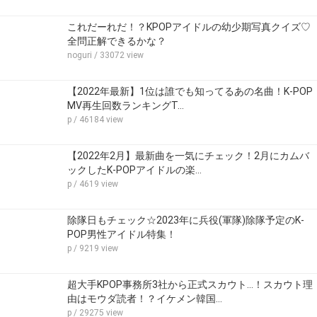
これだーれだ！？KPOPアイドルの幼少期写真クイズ♡
全問正解できるかな？
noguri
/ 33072 view
【2022年最新】1位は誰でも知ってるあの名曲！K-POP
MV再生回数ランキングT…
p
/ 46184 view
【2022年2月】最新曲を一気にチェック！2月にカムバ
ックしたK-POPアイドルの楽…
p
/ 4619 view
除隊日もチェック☆2023年に兵役(軍隊)除隊予定のK-
POP男性アイドル特集！
p
/ 9219 view
超大手KPOP事務所3社から正式スカウト…！スカウト理
由はモウダ読者！？イケメン韓国…
p
/ 29275 view