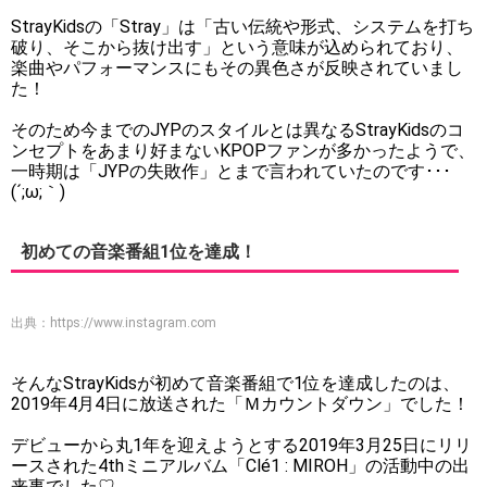
StrayKidsの「Stray」は「古い伝統や形式、システムを打ち
破り、そこから抜け出す」という意味が込められており、
楽曲やパフォーマンスにもその異色さが反映されていまし
た！
そのため今までのJYPのスタイルとは異なるStrayKidsのコ
ンセプトをあまり好まないKPOPファンが多かったようで、
一時期は「JYPの失敗作」とまで言われていたのです･･･
(´;ω;｀)
初めての音楽番組1位を達成！
出典：
https://www.instagram.com
そんなStrayKidsが初めて音楽番組で1位を達成したのは、
2019年4月4日に放送された「Ｍカウントダウン」でした！
デビューから丸1年を迎えようとする2019年3月25日にリリ
ースされた4thミニアルバム「Clé1 : MIROH」の活動中の出
来事でした♡