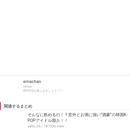
emachan
94line
KPOP沼を楽しみましょう♡♡
関連するまとめ
そんなに飲めるの！？意外とお酒に強い“酒豪”の韓国K-
POPアイドル⑩人！！
yako_06
/ 187386 view