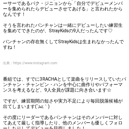
ーサーであるパク・ジニョンから「自分でデビューメンバ
ーを集められたらデビューさせてあげる」と言われたから
なんです！
そうを言われたバンチャンは一緒にデビューしたい練習生
を集めてできたのが、StrayKidsの9人だったんです♡
バンチャンの存在無くしてStrayKidsは生まれなかったんで
すね！
出典：
https://www.instagram.com
番組では、すでに3RACHAとして楽曲をリリースしていたバ
ンチャン・チャンビン・ハンを中心に曲作りやパフォーマ
ンスを考えるなど、9人全員が課題に向き合います☆
ですが、練習期間の短さや実力不足により毎回脱落候補が
出てしまいます(´;ω;｀)
その度にリーダーであるバンチャンはそのメンバーに対し
てあえて厳しく指導したり、他のメンバーも優しくフォロ
ーしたりしてデビューを目指しました！