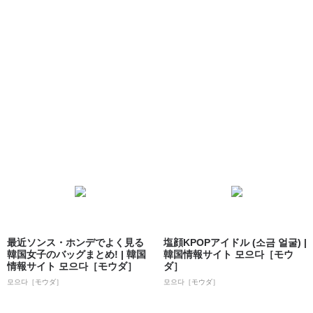
最近ソンス・ホンデでよく見る
塩顔KPOPアイドル (소금 얼굴) |
韓国女子のバッグまとめ! | 韓国
韓国情報サイト 모으다［モウ
情報サイト 모으다［モウダ］
ダ］
모으다［モウダ］
모으다［モウダ］