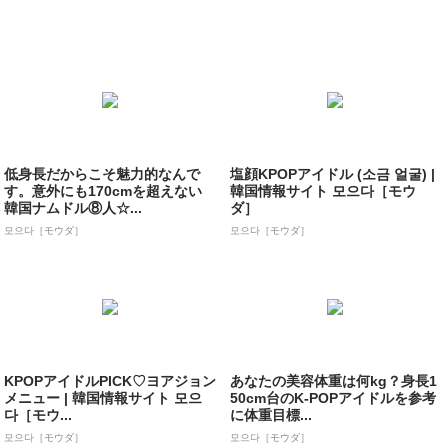
低身長だからこそ魅力的なんで
塩顔KPOPアイドル (소금 얼굴) |
す。意外にも170cmを超えない
韓国情報サイト 모으다［モウ
韓国ナムドル⑧人☆...
ダ］
모으다［モウダ］
모으다［モウダ］
KPOPアイドルPICK♡ヨアジョン
あなたの美容体重は何kg？身長1
メニュー | 韓国情報サイト 모으
50cm台のK-POPアイドルを参考
다［モウ...
に体重目標...
모으다［モウダ］
모으다［モウダ］