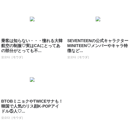
乗客は知らない・・・憧れる大韓
SEVENTEENの公式キャラクター
航空の制服♡実はCAにとってあ
MINITEEN♡メンバーやキャラ特
の部分がとっても不...
徴など...
모으다［モウダ］
모으다［モウダ］
BTOBミニョクやTWICEサナも！
韓国で人気のリス顔K-POPアイ
ドル⑤人♡...
모으다［モウダ］