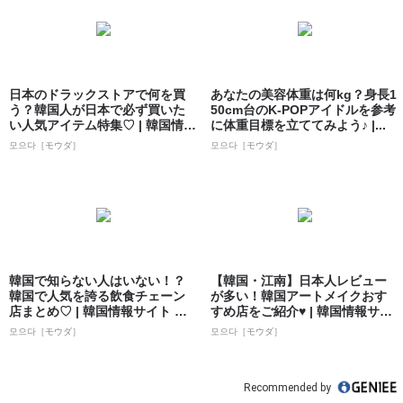
日本のドラックストアで何を買
あなたの美容体重は何kg？身長1
う？韓国人が日本で必ず買いた
50cm台のK-POPアイドルを参考
い人気アイテム特集♡ | 韓国情報
に体重目標を立ててみよう♪ |...
サイト ...
모으다［モウダ］
모으다［モウダ］
韓国で知らない人はいない！？
【韓国・江南】日本人レビュー
韓国で人気を誇る飲食チェーン
が多い！韓国アートメイクおす
店まとめ♡ | 韓国情報サイト 모
すめ店をご紹介♥ | 韓国情報サイ
으다［モ...
ト 모으...
모으다［モウダ］
모으다［モウダ］
Recommended by