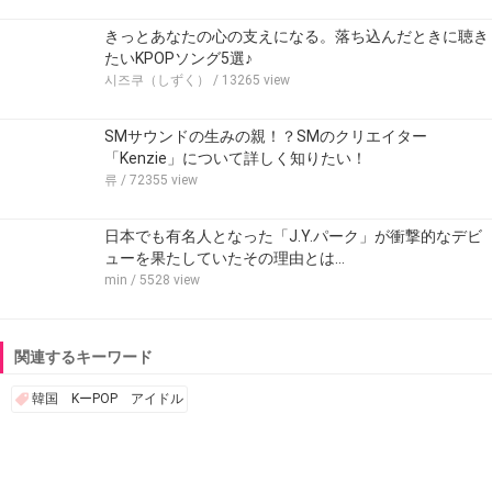
きっとあなたの心の支えになる。落ち込んだときに聴き
たいKPOPソング5選♪
시즈쿠（しずく）
/ 13265 view
SMサウンドの生みの親！？SMのクリエイター
「Kenzie」について詳しく知りたい！
류
/ 72355 view
日本でも有名人となった「J.Y.パーク」が衝撃的なデビ
ューを果たしていたその理由とは…
min
/ 5528 view
関連するキーワード
韓国 KーPOP アイドル