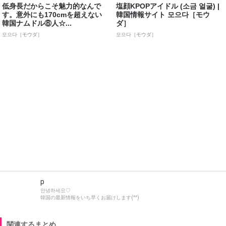
低身長だからこそ魅力的なんで
塩顔KPOPアイドル (소금 얼굴) |
す。意外にも170cmを超えない
韓国情報サイト 모으다［モウ
韓国ナムドル⑧人☆...
ダ］
모으다［モウダ］
모으다［モウダ］
p
안녕하세요♡
韓国の最新情報をいち早くお届けします(^^)
関連するまとめ