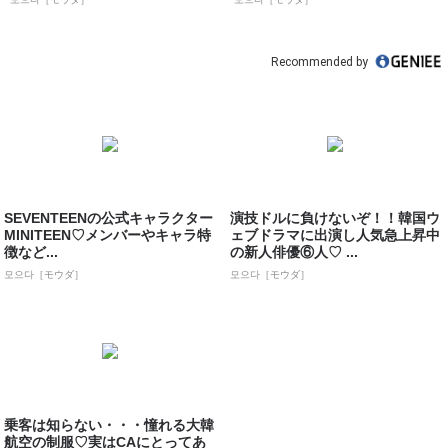
Recommended by
SEVENTEENの公式キャラクター
演技ドルに負けないぞ！！韓国ウ
MINITEEN♡メンバーやキャラ特
ェブドラマに出演し人気急上昇中
徴など...
の新人俳優⑥人♡ ...
모으다［モウダ］
모으다［モウダ］
乗客は知らない・・・憧れる大韓
航空の制服♡実はCAにとってあ