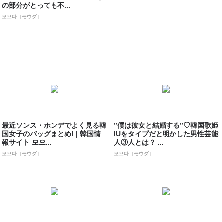
の部分がとっても不...
모으다［モウダ］
最近ソンス・ホンデでよく見る韓
”僕は彼女と結婚する”♡韓国歌姫
国女子のバッグまとめ! | 韓国情
IUをタイプだと明かした男性芸能
報サイト 모으...
人③人とは？ ...
모으다［モウダ］
모으다［モウダ］