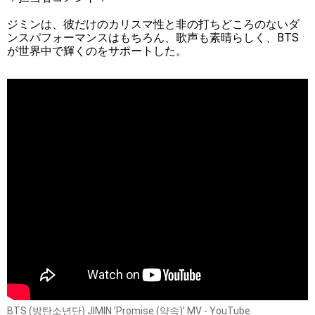
ジミンは、彼だけのカリスマ性と非の打ちどころのないダ
ンスパフォーマンスはもちろん、歌声も素晴らしく、BTS
が世界中で輝くのをサポートした。
BTS (방탄소년단) JIMIN ’Promise (약속)’ MV - YouTube