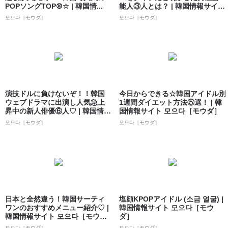
POPソングTOP⑩☆ | 韓国情...
能人③人とは？ | 韓国情報サイト
...
모으다［モウダ］
모으다［モウダ］
演技ドルに負けないぞ！！韓国
今日からできる☆韓国アイドル別
ウェブドラマに出演し人気急上
1週間ダイエット方法⑤選！ | 韓
昇中の新人俳優⑥人♡ | 韓国情報
国情報サイト 모으다［モウダ］
サイト ...
모으다［モウダ］
모으다［モウダ］
日本と全然違う！韓国サーティ
塩顔KPOPアイドル (소금 얼굴) |
ワンのおすすめメニュー紹介♡ |
韓国情報サイト 모으다［モウ
韓国情報サイト 모으다［モウ
ダ］
ダ］
모으다［モウダ］
모으다［モウダ］