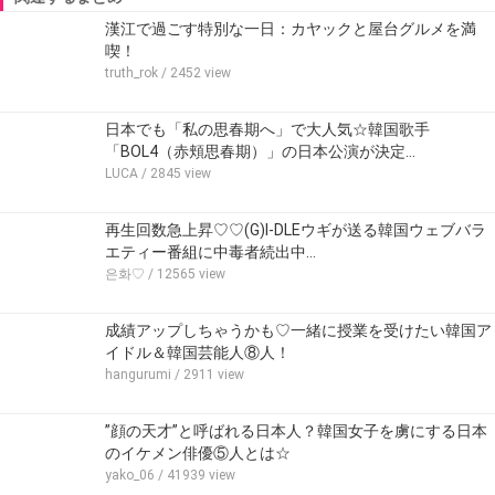
漢江で過ごす特別な一日：カヤックと屋台グルメを満
喫！
truth_rok
/ 2452 view
日本でも「私の思春期へ」で大人気☆韓国歌手
「BOL4（赤頬思春期）」の日本公演が決定…
LUCA
/ 2845 view
再生回数急上昇♡♡(G)I-DLEウギが送る韓国ウェブバラ
エティー番組に中毒者続出中…
은화♡
/ 12565 view
成績アップしちゃうかも♡一緒に授業を受けたい韓国ア
イドル＆韓国芸能人⑧人！
hangurumi
/ 2911 view
”顔の天才”と呼ばれる日本人？韓国女子を虜にする日本
のイケメン俳優⑤人とは☆
yako_06
/ 41939 view