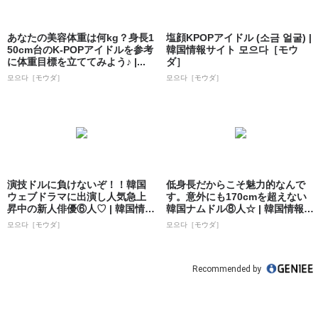
あなたの美容体重は何kg？身長1
塩顔KPOPアイドル (소금 얼굴) |
50cm台のK-POPアイドルを参考
韓国情報サイト 모으다［モウ
に体重目標を立ててみよう♪ |...
ダ］
모으다［モウダ］
모으다［モウダ］
演技ドルに負けないぞ！！韓国
低身長だからこそ魅力的なんで
ウェブドラマに出演し人気急上
す。意外にも170cmを超えない
昇中の新人俳優⑥人♡ | 韓国情報
韓国ナムドル⑧人☆ | 韓国情報サ
サイト ...
イト...
모으다［モウダ］
모으다［モウダ］
Recommended by