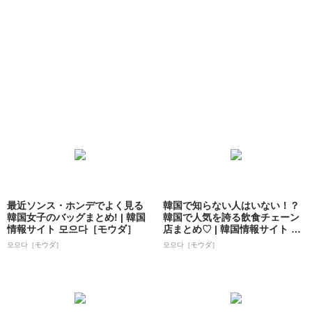
最近ソンス・ホンデでよく見る
韓国で知らない人はいない！？
韓国女子のバッグまとめ! | 韓国
韓国で人気を誇る飲食チェーン
情報サイト 모으다［モウダ］
店まとめ♡ | 韓国情報サイト 모
으다［モ...
모으다［モウダ］
모으다［モウダ］