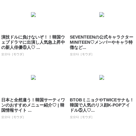
演技ドルに負けないぞ！！韓国ウ
SEVENTEENの公式キャラクター
ェブドラマに出演し人気急上昇中
MINITEEN♡メンバーやキャラ特
の新人俳優⑥人♡ ...
徴など...
모으다［モウダ］
모으다［モウダ］
日本と全然違う！韓国サーティワ
BTOBミニョクやTWICEサナも！
ンのおすすめメニュー紹介♡ | 韓
韓国で人気のリス顔K-POPアイ
国情報サイト ...
ドル⑤人♡...
모으다［モウダ］
모으다［モウダ］