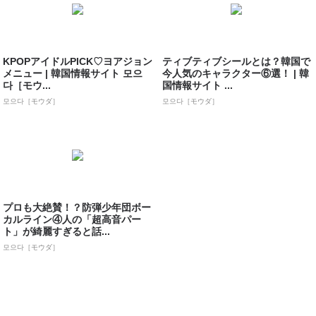
KPOPアイドルPICK♡ヨアジョン
ティブティブシールとは？韓国で
メニュー | 韓国情報サイト 모으
今人気のキャラクター⑥選！ | 韓
다［モウ...
国情報サイト ...
모으다［モウダ］
모으다［モウダ］
プロも大絶賛！？防弾少年団ボー
カルライン④人の「超高音パー
ト」が綺麗すぎると話...
모으다［モウダ］