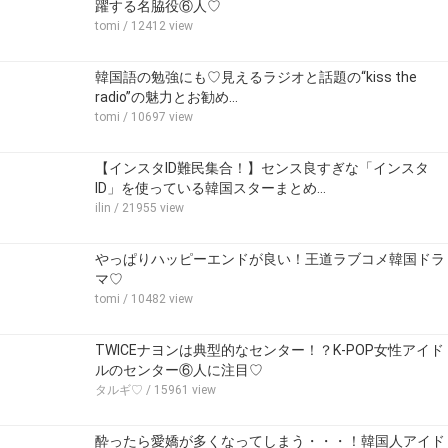
躍する名脇役⑥人♡
tomi
/ 12412 view
韓国語の勉強にも♡見えるラジオと話題の“kiss the
radio”の魅力とお勧め…
tomi
/ 10697 view
【インスタID難民集合！】センス良すぎな「インスタ
ID」を使っている韓国スターまとめ…
ilin
/ 21955 view
やっぱりハッピーエンドが良い！王道ラブコメ韓国ドラ
マ♡
tomi
/ 10482 view
TWICEナヨンは典型的なセンター！？K-POP女性アイド
ルのセンター⑥人に注目♡
タルギ♡
/ 15961 view
酔ったら愛嬌が多くなってしまう・・・！韓国人アイド