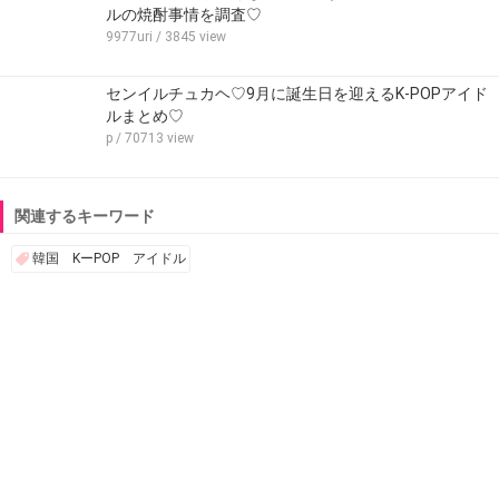
ルの焼酎事情を調査♡
9977uri
/ 3845 view
センイルチュカヘ♡9月に誕生日を迎えるK-POPアイド
ルまとめ♡
p
/ 70713 view
関連するキーワード
韓国 KーPOP アイドル