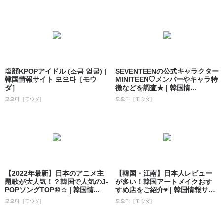
塩顔KPOPアイドル (소금 얼굴) |
SEVENTEENの公式キャラクター
韓国情報サイト 모으다［モウ
MINITEEN♡メンバーやキャラ特
ダ］
徴などを調査★ | 韓国情...
모으다［モウダ］
모으다［モウダ］
【2022年最新】日本のアニメ主
【韓国・江南】日本人レビュー
題歌が大人気！？韓国で人気のJ-
が多い！韓国アートメイクおす
POPソングTOP⑩☆ | 韓国情...
すめ店をご紹介♥ | 韓国情報サイ
ト 모으...
모으다［モウダ］
모으다［モウダ］