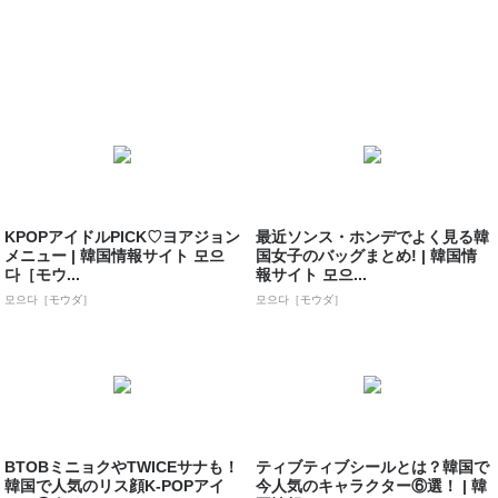
KPOPアイドルPICK♡ヨアジョン
最近ソンス・ホンデでよく見る韓
メニュー | 韓国情報サイト 모으
国女子のバッグまとめ! | 韓国情
다［モウ...
報サイト 모으...
모으다［モウダ］
모으다［モウダ］
BTOBミニョクやTWICEサナも！
ティブティブシールとは？韓国で
韓国で人気のリス顔K-POPアイ
今人気のキャラクター⑥選！ | 韓