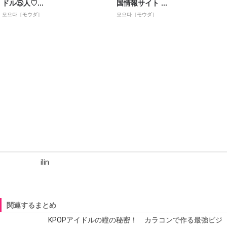
ドル⑤人♡...
国情報サイト ...
모으다［モウダ］
모으다［モウダ］
ilin
関連するまとめ
KPOPアイドルの瞳の秘密！ カラコンで作る最強ビジ