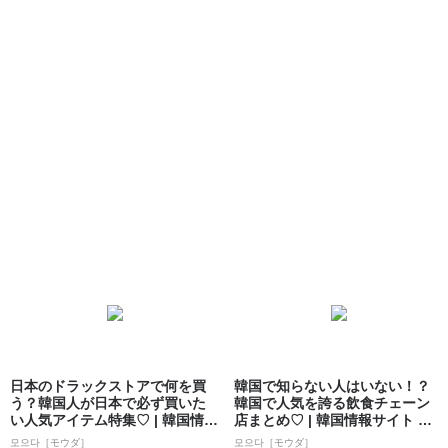
日本のドラックストアで何を買
韓国で知らない人はいない！？
う？韓国人が日本で必ず買いた
韓国で人気を誇る飲食チェーン
い人気アイテム特集♡ | 韓国情報
店まとめ♡ | 韓国情報サイト 모
サイト ...
으다［モ...
모으다［モウダ］
모으다［モウダ］