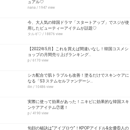
ュアル♡
nana
/ 1947 view
今、大人気の韓国ドラマ「スタートアップ」でスジが使
用したビューティーアイテムが話題♡
タルギ♡
/ 18876 view
【2022年5月】これを買えば間違いなし！韓国コスメシ
ョップの月間売り上げランキング…
p
/ 6170 view
シカ配合で肌トラブルも改善！塗るだけでスキンケアに
なる「S3 ステムセルファンデーシ…
ilin
/ 10486 view
実際に使って効果があった！ニキビに効果的な韓国スキ
ンケアアイテム⑦選！
p
/ 4190 view
旬顔の秘訣は“アイブロウ”！KPOPアイドル&女優⑥人の