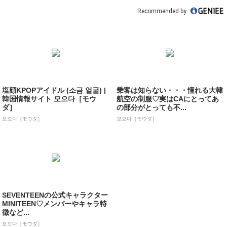
Recommended by
塩顔KPOPアイドル (소금 얼굴) |
乗客は知らない・・・憧れる大韓
韓国情報サイト 모으다［モウ
航空の制服♡実はCAにとってあ
ダ］
の部分がとっても不...
모으다［モウダ］
모으다［モウダ］
SEVENTEENの公式キャラクター
MINITEEN♡メンバーやキャラ特
徴など...
모으다［モウダ］