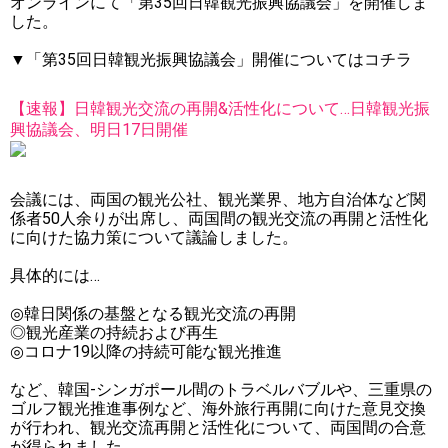
オンラインにて「第35回日韓観光振興協議会」を開催しま
した。
▼「第35回日韓観光振興協議会」開催についてはコチラ
【速報】日韓観光交流の再開&活性化について…日韓観光振
興協議会、明日17日開催
会議には、両国の観光公社、観光業界、地方自治体など関
係者50人余りが出席し、両国間の観光交流の再開と活性化
に向けた協力策について議論しました。
具体的には…
◎韓日関係の基盤となる観光交流の再開
◎観光産業の持続および再生
◎コロナ19以降の持続可能な観光推進
など、韓国-シンガポール間のトラベルバブルや、三重県の
ゴルフ観光推進事例など、海外旅行再開に向けた意見交換
が行われ、観光交流再開と活性化について、両国間の合意
が得られました。