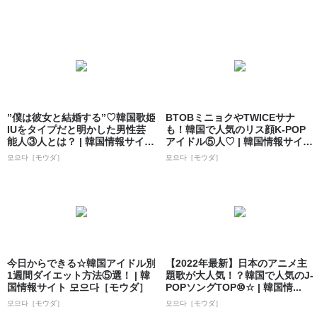
”僕は彼女と結婚する”♡韓国歌姫
BTOBミニョクやTWICEサナ
IUをタイプだと明かした男性芸
も！韓国で人気のリス顔K-POP
能人③人とは？ | 韓国情報サイト
アイドル⑤人♡ | 韓国情報サイ
...
ト...
모으다［モウダ］
모으다［モウダ］
今日からできる☆韓国アイドル別
【2022年最新】日本のアニメ主
1週間ダイエット方法⑤選！ | 韓
題歌が大人気！？韓国で人気のJ-
国情報サイト 모으다［モウダ］
POPソングTOP⑩☆ | 韓国情...
모으다［モウダ］
모으다［モウダ］