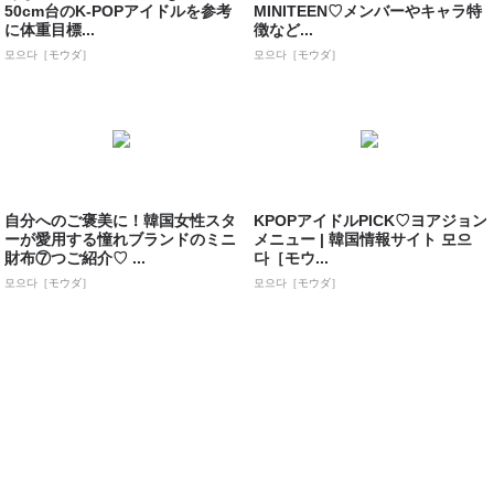
50cm台のK-POPアイドルを参考
MINITEEN♡メンバーやキャラ特
に体重目標...
徴など...
모으다［モウダ］
모으다［モウダ］
自分へのご褒美に！韓国女性スタ
KPOPアイドルPICK♡ヨアジョン
ーが愛用する憧れブランドのミニ
メニュー | 韓国情報サイト 모으
財布⑦つご紹介♡ ...
다［モウ...
모으다［モウダ］
모으다［モウダ］