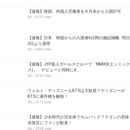
【速報】韓国、外国人労働者を今月末から入国許可
ilin
/ 6711 view
【速報】日本、韓国からの入国者6日間の施設隔離…明日
3日より適用
ilin
/ 4439 view
【速報】JYP新人ガールズグループ「NMIXX(エンミック
ス)」、デビューと同時にA…
ilin
/ 4130 view
ウォルト・ディズニーもBTSは大歓迎？ディズニーが
BTSに著作権を解除！
ilin
/ 3115 view
【速報】少女時代が完全体でカムバック？テヨンの意味
深発言にファンが歓喜！
ilin
/ 3038 view