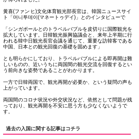
黄喜(ファン·ヒ)文化体育観光部長官は、韓国ニュースサイ
ト「머니투데이(マネートゥデイ)」とのインタビューで
「シンガポールとのトラベルバブルを皮切りに国際観光を
拡大しています。日韓観光振興協議会と、来年上半期に行
われる韓中日観光長官会議を通じて、重要な訪韓客である
中国、日本との観光回復の基礎を固めます」
とも明らかにしており、トラベルバブルによる即再開は難
しいものの、近いうちに両国間の観光交流を回復するとい
う前向きな姿勢であることがわかります。
一方で日韓両国で、観光再開が必要か、という疑問の声も
上がっています。
両国間のコロナ状況や外交状況など、依然として問題が残
っており、観光再開を不安に思う方も少なくないようで
す。
過去の入国に関する記事はコチラ