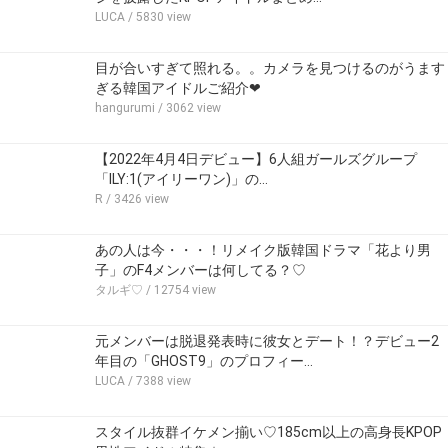
LUCA
/ 5830 view
目が合いすぎて照れる。。カメラを見つけるのがうます
ぎる韓国アイドルご紹介❤
hangurumi
/ 3062 view
【2022年4月4日デビュー】6人組ガールズグループ
「ILY:1(アイリーワン)」の…
R
/ 3426 view
あの人は今・・・！リメイク版韓国ドラマ「花より男
子」のF4メンバーは何してる？♡
タルギ♡
/ 12754 view
元メンバーは脱退発表時に彼女とデート！？デビュー2
年目の「GHOST9」のプロフィー…
LUCA
/ 7388 view
スタイル抜群イケメン揃い♡185cm以上の高身長KPOP