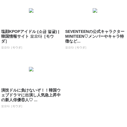
塩顔KPOPアイドル (소금 얼굴) |
SEVENTEENの公式キャラクター
韓国情報サイト 모으다［モウ
MINITEEN♡メンバーやキャラ特
ダ］
徴など...
모으다［モウダ］
모으다［モウダ］
演技ドルに負けないぞ！！韓国ウ
ェブドラマに出演し人気急上昇中
の新人俳優⑥人♡ ...
모으다［モウダ］