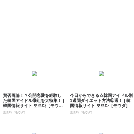
賛否両論！？公開恋愛を経験し
今日からできる☆韓国アイドル別
た韓国アイドル⑲組を大特集！ |
1週間ダイエット方法⑤選！ | 韓
韓国情報サイト 모으다［モウ
国情報サイト 모으다［モウダ］
ダ］
모으다［モウダ］
모으다［モウダ］