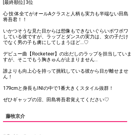
[最終順位] 3位
心·技·体全てがオールAクラスと人柄も実力も半端ない田島
将吾君！！
いかつそうな見た目からは想像もできないぐらいポワポワ
している彼ですが、ラップとダンスの実力は、女の子だけ
でなく男の子も虜にしてしまうほど....♡
デビュー曲【Rocketeer】の出だしのラップを担当していま
すが、そこでもう胸きゅんが止まりません…
誰よりも向上心を持って挑戦している彼から目が離せませ
ん！
179cmと身長もINIの中で1番大きくスタイル抜群！
ぜひギャップの沼、田島将吾君覚えてください♡
藤牧京介