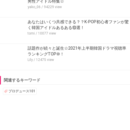
男性アイドル特集☆
yako_06
/ 94229 view
あなたはいくつ共感できる？？K-POP初心者ファンが驚
く韓国アイドルあるある⑩選！
tomi
/ 10077 view
話題作が続々と誕生☆2021年上半期韓国ドラマ視聴率
ランキングTOP⑩！
Lily
/ 12475 view
関連するキーワード
プロデュース101