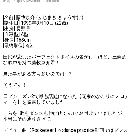
出典：
https://www.instagram.com
[名前] 藤牧京介 (ふじまき きょうすけ)
[誕生日] 1999年8月10日 (22歳)
[出身] 長野県
[血液型] A型
[身長] 168cm
[最終順位] 4位
国民が恋したパーフェクトボイスの名が付くほど、圧倒的
な歌声を持つ藤牧京介君！
見た事がある方も多いのでは…？
そうです！
日プシーズン2で最も話題になった【花束のかわりにメロデ
ィーを】を披露していました！
自らを｢歌もダンスも伸び代くん｣と名付けていましたが、
本当にその通り過ぎて…
デビュー曲【Rocketeer】のdance practice動画ではダンス