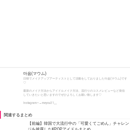
마음(マウム)
日韓でメイクアップアーティストとして活動をしておりました마음(マウム)です
♡
最新のメイク方法からアイドルメイク方法、流行りのコスメレビューなど発信
していきたいと思いますのでぜひよろしくお願い致します♡
Instagramෆ→meyou31__
関連するまとめ
【前編】韓国で大流行中の「可愛くてごめん」チャレン
ジを披露したKPOPアイドルまとめ…