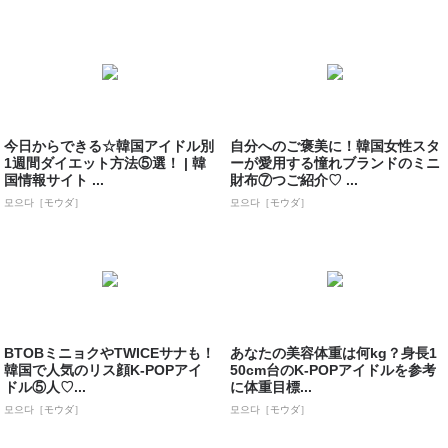
今日からできる☆韓国アイドル別
自分へのご褒美に！韓国女性スタ
1週間ダイエット方法⑤選！ | 韓
ーが愛用する憧れブランドのミニ
国情報サイト ...
財布⑦つご紹介♡ ...
모으다［モウダ］
모으다［モウダ］
BTOBミニョクやTWICEサナも！
あなたの美容体重は何kg？身長1
韓国で人気のリス顔K-POPアイ
50cm台のK-POPアイドルを参考
ドル⑤人♡...
に体重目標...
모으다［モウダ］
모으다［モウダ］