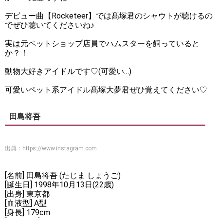
デビュー曲【Rocketeer】では髙塚君のシャウトが聴けるの
でぜひ聴いてくださいね♪
実は元ペットショップ店員でハムスターを飼っていると
か？！
動物大好きアイドルです♡(可愛い…)
可愛いペット系アイドル髙塚大夢君ぜひ覚えてください♡
田島将吾
出典：
https://www.instagram.com
[名前] 田島将吾 (たじま しょうご)
[誕生日] 1998年10月13日(22歳)
[出身] 東京都
[血液型] A型
[身長] 179cm