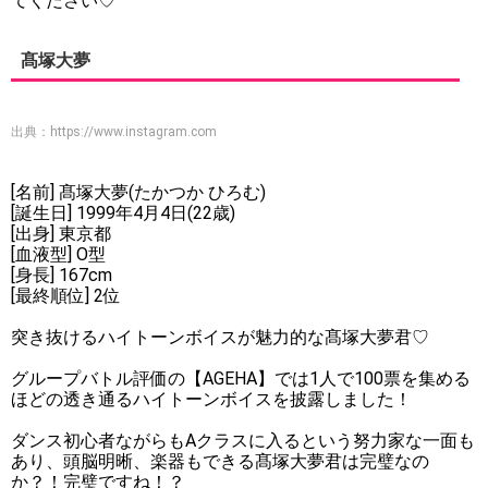
てください♡
髙塚大夢
出典：
https://www.instagram.com
[名前] 髙塚大夢(たかつか ひろむ)
[誕生日] 1999年4月4日(22歳)
[出身] 東京都
[血液型] O型
[身長] 167cm
[最終順位] 2位
突き抜けるハイトーンボイスが魅力的な髙塚大夢君♡
グループバトル評価の【AGEHA】では1人で100票を集める
ほどの透き通るハイトーンボイスを披露しました！
ダンス初心者ながらもAクラスに入るという努力家な一面も
あり、頭脳明晰、楽器もできる髙塚大夢君は完璧なの
か？！完璧ですね！？