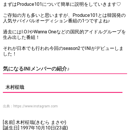
まずはProduce101について簡単に説明をしていきます♡
ご存知の方も多いと思いますが、Produce101とは韓国発の
人気サバイバルオーディション番組の1つですよね♪
過去にはI.O.IやWanna Oneなどの国民的アイドルグループを
生み出した番組！
それが日本でも行われ今回のseason2でINIがデビューしま
した！
気になるINIメンバーの紹介♪
木村柾哉
出典：
https://www.instagram.com
[名前] 木村柾哉(きむら まさや)
[誕生日] 1997年10月10日(23歳)