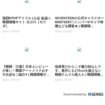
塩顔KPOPアイドル (소금 얼굴) |
SEVENTEENの公式キャラクター
韓国情報サイト 모으다［モウ
MINITEEN♡メンバーやキャラ特
ダ］
徴などを調査★ | 韓国情...
모으다［モウダ］
모으다［モウダ］
【韓国・江南】日本人レビュー
低身長だからこそ魅力的なんで
が多い！韓国アートメイクおす
す。意外にも170cmを超えない
すめ店をご紹介♥ | 韓国情報サイ
韓国ナムドル⑧人☆ | 韓国情報サ
ト 모으...
イト...
모으다［モウダ］
모으다［モウダ］
Recommended by