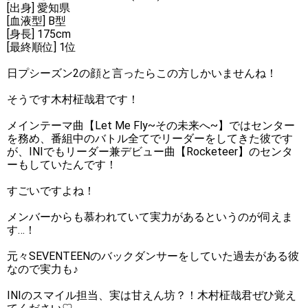
[出身] 愛知県
[血液型] B型
[身長] 175cm
[最終順位] 1位
日プシーズン2の顔と言ったらこの方しかいませんね！
そうです木村柾哉君です！
メインテーマ曲【Let Me Fly~その未来へ~】ではセンター
を務め、番組中のバトル全てでリーダーをしてきた彼です
が、INIでもリーダー兼デビュー曲【Rocketeer】のセンタ
ーもしていたんです！
すごいですよね！
メンバーからも慕われていて実力があるというのが伺えま
す…！
元々SEVENTEENのバックダンサーをしていた過去がある彼
なので実力も♪
INIのスマイル担当、実は甘えん坊？！木村柾哉君ぜひ覚え