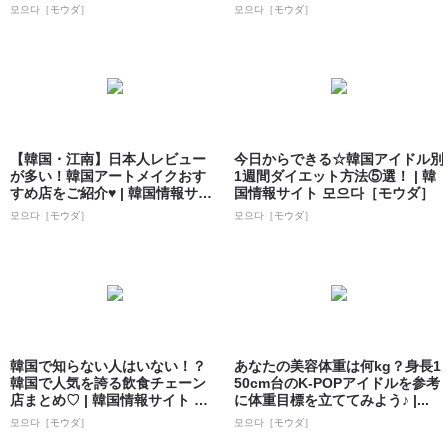
모으다［モウダ］
모으다［モウダ］
【韓国・江南】日本人レビュー
今日からできる☆韓国アイドル別
が多い！韓国アートメイクおす
1週間ダイエット方法⑤選！ | 韓
すめ店をご紹介♥ | 韓国情報サイ
国情報サイト 모으다［モウダ］
ト 모으...
모으다［モウダ］
모으다［モウダ］
韓国で知らない人はいない！？
あなたの美容体重は何kg？身長1
韓国で人気を誇る飲食チェーン
50cm台のK-POPアイドルを参考
店まとめ♡ | 韓国情報サイト 모
に体重目標を立ててみよう♪ |...
으다［モ...
모으다［モウダ］
모으다［モウダ］