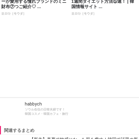
ーが愛用する憧れブランドのミニ
1週間ダイエット方法⑤選！ | 韓
財布⑦つご紹介♡ ...
国情報サイト ...
모으다［モウダ］
모으다［モウダ］
habbych
ソウル在住の日韓夫婦です！
韓国コスメ・韓国カフェ・旅行
関連するまとめ