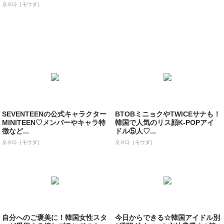
모으다［モウダ］
SEVENTEENの公式キャラクター
BTOBミニョクやTWICEサナも！
MINITEEN♡メンバーやキャラ特
韓国で人気のリス顔K-POPアイ
徴など...
ドル⑤人♡...
모으다［モウダ］
모으다［モウダ］
自分へのご褒美に！韓国女性スタ
今日からできる☆韓国アイドル別