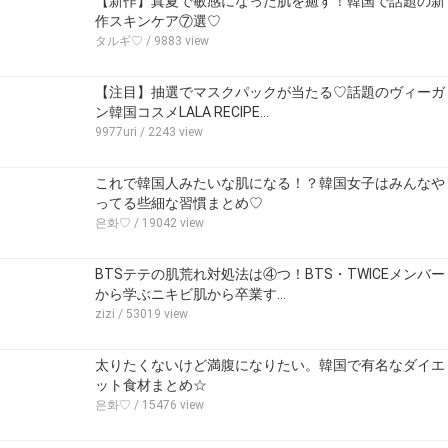
【新作】真夏で敏感になった肌を癒す！韓国で話題の新
作スキンケア⑦選♡
タルギ♡
/ 9883 view
【注目】抽選でマスクパックが当たる♡話題のヴィーガ
ン韓国コスメLALA RECIPE…
9977uri
/ 2243 view
これで韓国人みたいな肌になる！？韓国女子はみんなや
ってる些細な習慣まとめ♡
은화♡
/ 19042 view
BTSテテの肌荒れ対処法は④つ！BTS・TWICEメンバー
から学ぶニキビ肌から卒業す…
zizi
/ 53019 view
太りたくないけど満腹になりたい。韓国で有名なダイエ
ット食材まとめ☆
은화♡
/ 15476 view