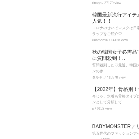
rinapp
/ 27179 view
韓国最新流行アイテ
人気！！
コロナのせいでマスクは日
ラップをご紹介♡…
rinamon96
/ 14138 view
秋の韓国女子必需品
に質問殺到！…
質問殺到した♡最近、韓国ス
ンの参…
タルギ♡
/ 15578 view
【2022年】骨格
今じゃ、水着も骨格タイプ
ンとして分類して…
p
/ 6132 view
BABYMONSTE
第五世代のファッションアイコ