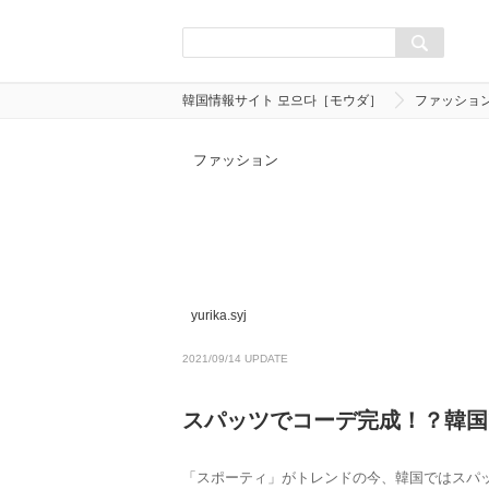
韓国情報サイト 모으다［モウダ］
ファッショ
ファッション
yurika.syj
2021/09/14 UPDATE
スパッツでコーデ完成！？韓国
「スポーティ」がトレンドの今、韓国ではスパ