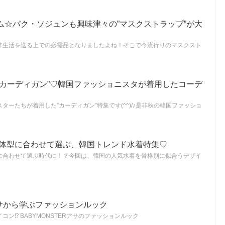
ム☆パク・ソジュンも興味津々の”マスクストラップ”が大
常生活を送る上での必需品となりましたよね！そこで今流行りのマスクスト
”カーディガン”♡韓国ファッショニスタが着用したコーデ
ターたちが着用した”カーディガン”特集です(^^)/♪是非秋の韓国ファッショ
別！体型に合わせて選ぶ、韓国トレンド水着特集♡
に合わせて選ぶ時代に！？今回は、韓国の人気水着を骨格別に似合うデザイ
Rアサから学ぶファッションルック
ン⁉ BABYMONSTERアサのファッションルック