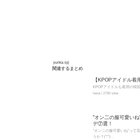
yurika.syj
関連するまとめ
【KPOPアイドル
KPOPアイドルも着用の韓
nana
/ 2780 view
”オン二の服可愛いね
デ⑦選！
”オン二の服可愛いね”っ
うか？(^^)…