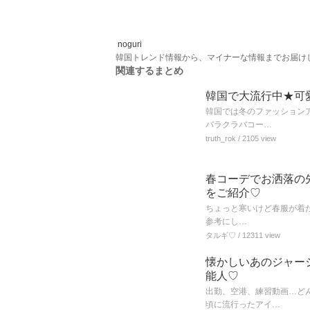
noguri
韓国トレンド情報から、マイナーな情報までお届け
関連するまとめ
韓国で大流行中★可
韓国では冬のファッション
バラクラバコー…
truth_rok
/ 2105 view
春コーデでお洒落の
をご紹介♡
ちょっと寒いけど春服が着た
参考にし…
タルギ♡
/ 12311 view
懐かしいあのジャージ
能人♡
出勤、空港、練習動画…ど
頃に流行ったアイ…