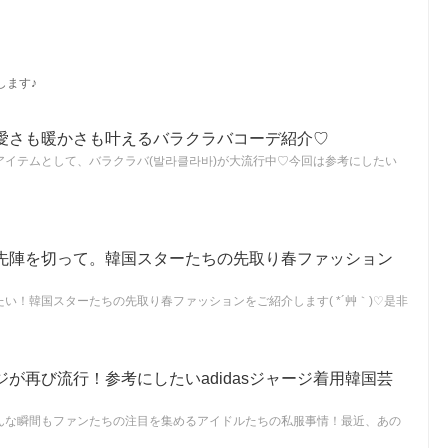
します♪
愛さも暖かさも叶えるバラクラバコーデ紹介♡
アイテムとして、バラクラバ(발라클라바)が大流行中♡今回は参考にしたい
先陣を切って。韓国スターたちの先取り春ファッション
い！韓国スターたちの先取り春ファッションをご紹介します( *´艸｀)♡是非
が再び流行！参考にしたいadidasジャージ着用韓国芸
んな瞬間もファンたちの注目を集めるアイドルたちの私服事情！最近、あの