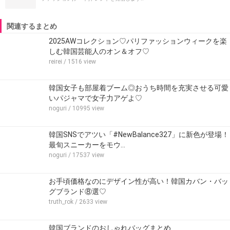
関連するまとめ
2025AWコレクション♡パリファッションウィークを楽
しむ韓国芸能人のオン＆オフ♡
reirei
/ 1516 view
韓国女子も部屋着ブーム◎おうち時間を充実させる可愛
いパジャマで女子力アゲよ♡
noguri
/ 10995 view
韓国SNSでアツい「#NewBalance327」に新色が登場！
最旬スニーカーをモウ…
noguri
/ 17537 view
お手頃価格なのにデザイン性が高い！韓国カバン・バッ
グブランド⑧選♡
truth_rok
/ 2633 view
韓国ブランドのおしゃれバッグまとめ