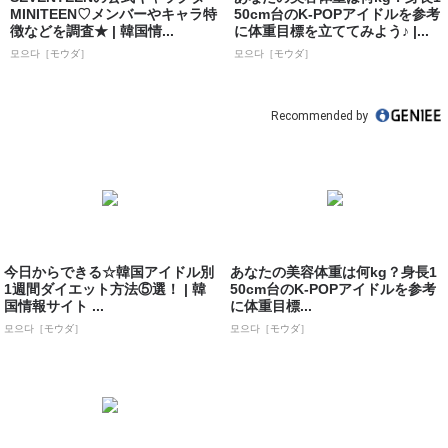
MINITEEN♡メンバーやキャラ特
50cm台のK-POPアイドルを参考
徴などを調査★ | 韓国情...
に体重目標を立ててみよう♪ |...
모으다［モウダ］
모으다［モウダ］
Recommended by
今日からできる☆韓国アイドル別
あなたの美容体重は何kg？身長1
1週間ダイエット方法⑤選！ | 韓
50cm台のK-POPアイドルを参考
国情報サイト ...
に体重目標...
모으다［モウダ］
모으다［モウダ］