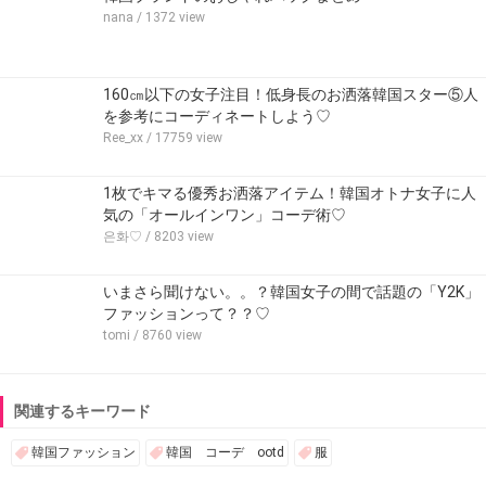
nana
/ 1372 view
160㎝以下の女子注目！低身長のお洒落韓国スター⑤人
を参考にコーディネートしよう♡
Ree_xx
/ 17759 view
1枚でキマる優秀お洒落アイテム！韓国オトナ女子に人
気の「オールインワン」コーデ術♡
은화♡
/ 8203 view
いまさら聞けない。。？韓国女子の間で話題の「Y2K」
ファッションって？？♡
tomi
/ 8760 view
関連するキーワード
韓国ファッション
韓国 コーデ ootd
服