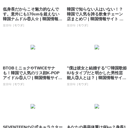
低身長だからこそ魅力的なんで
韓国で知らない人はいない！？
す。意外にも170cmを超えない
韓国で人気を誇る飲食チェーン
韓国ナムドル⑧人☆ | 韓国情報サ
店まとめ♡ | 韓国情報サイト 모
イト...
으다［モ...
모으다［モウダ］
모으다［モウダ］
BTOBミニョクやTWICEサナ
”僕は彼女と結婚する”♡韓国歌姫
も！韓国で人気のリス顔K-POP
IUをタイプだと明かした男性芸
アイドル⑤人♡ | 韓国情報サイ
能人③人とは？ | 韓国情報サイト
ト...
...
모으다［モウダ］
모으다［モウダ］
SEVENTEENの公式キャラクター
あなたの美容体重は何kg？身長1