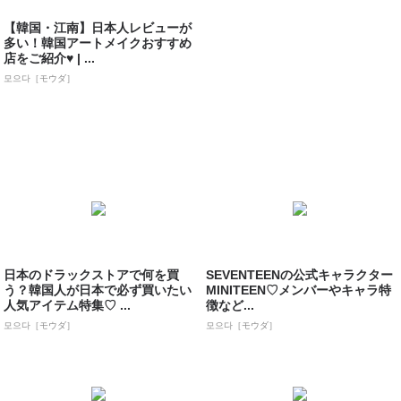
【韓国・江南】日本人レビューが
多い！韓国アートメイクおすすめ
店をご紹介♥ | ...
모으다［モウダ］
日本のドラックストアで何を買
SEVENTEENの公式キャラクター
う？韓国人が日本で必ず買いたい
MINITEEN♡メンバーやキャラ特
人気アイテム特集♡ ...
徴など...
모으다［モウダ］
모으다［モウダ］