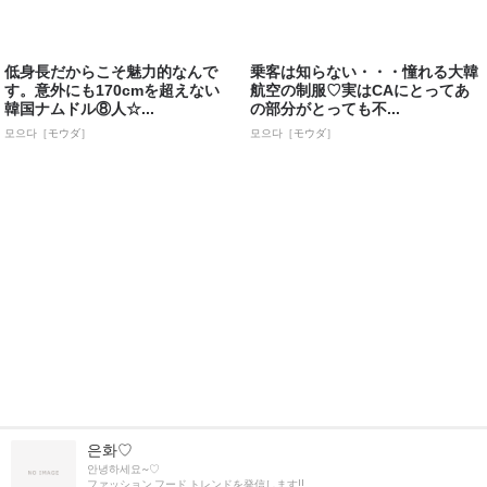
低身長だからこそ魅力的なんで
乗客は知らない・・・憧れる大韓
す。意外にも170cmを超えない
航空の制服♡実はCAにとってあ
韓国ナムドル⑧人☆...
の部分がとっても不...
모으다［モウダ］
모으다［モウダ］
은화♡
안녕하세요~♡
ファッション,フード,トレンドを発信します!!