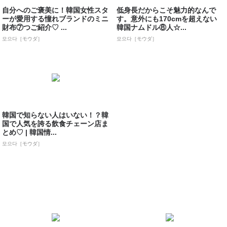
自分へのご褒美に！韓国女性スタ
低身長だからこそ魅力的なんで
ーが愛用する憧れブランドのミニ
す。意外にも170cmを超えない
財布⑦つご紹介♡ ...
韓国ナムドル⑧人☆...
모으다［モウダ］
모으다［モウダ］
韓国で知らない人はいない！？韓
国で人気を誇る飲食チェーン店ま
とめ♡ | 韓国情...
모으다［モウダ］