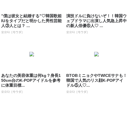
”僕は彼女と結婚する”♡韓国歌姫
演技ドルに負けないぞ！！韓国ウ
IUをタイプだと明かした男性芸能
ェブドラマに出演し人気急上昇中
人③人とは？ ...
の新人俳優⑥人♡ ...
모으다［モウダ］
모으다［モウダ］
あなたの美容体重は何kg？身長1
BTOBミニョクやTWICEサナも！
50cm台のK-POPアイドルを参考
韓国で人気のリス顔K-POPアイ
に体重目標...
ドル⑤人♡...
모으다［モウダ］
모으다［モウダ］