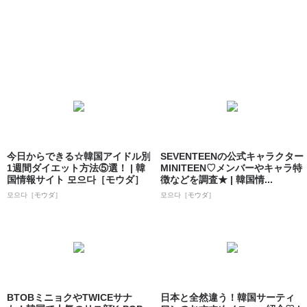
今日からできる☆韓国アイドル別
SEVENTEENの公式キャラクター
1週間ダイエット方法⑤選！ | 韓
MINITEEN♡メンバーやキャラ特
国情報サイト 모으다［モウダ］
徴などを調査★ | 韓国情...
모으다［モウダ］
모으다［モウダ］
BTOBミニョクやTWICEサナ
日本と全然違う！韓国サーティ