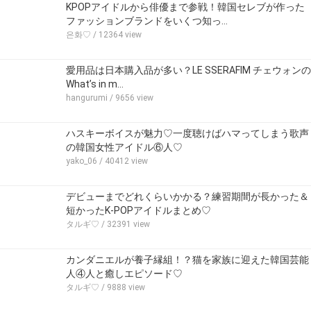
KPOPアイドルから俳優まで参戦！韓国セレブが作った
ファッションブランドをいくつ知っ…
은화♡
/ 12364 view
愛用品は日本購入品が多い？LE SSERAFIM チェウォンの
What’s in m…
hangurumi
/ 9656 view
ハスキーボイスが魅力♡一度聴けばハマってしまう歌声
の韓国女性アイドル⑥人♡
yako_06
/ 40412 view
デビューまでどれくらいかかる？練習期間が長かった＆
短かったK-POPアイドルまとめ♡
タルギ♡
/ 32391 view
カンダニエルが養子縁組！？猫を家族に迎えた韓国芸能
人④人と癒しエピソード♡
タルギ♡
/ 9888 view