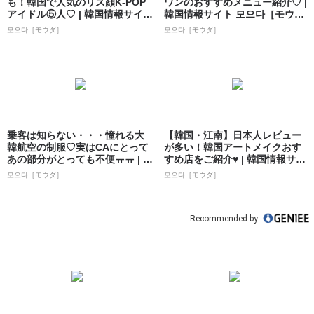
も！韓国で人気のリス顔K-POP
ワンのおすすめメニュー紹介♡ |
アイドル⑤人♡ | 韓国情報サイ
韓国情報サイト 모으다［モウ
ト...
ダ］
모으다［モウダ］
모으다［モウダ］
乗客は知らない・・・憧れる大
【韓国・江南】日本人レビュー
韓航空の制服♡実はCAにとって
が多い！韓国アートメイクおす
あの部分がとっても不便ㅠㅠ | 韓
すめ店をご紹介♥ | 韓国情報サイ
国情報...
ト 모으...
모으다［モウダ］
모으다［モウダ］
Recommended by