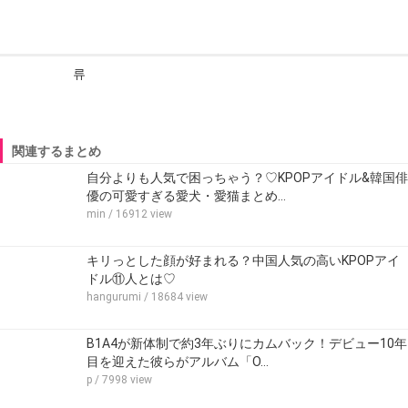
류
関連するまとめ
自分よりも人気で困っちゃう？♡KPOPアイドル&韓国俳
優の可愛すぎる愛犬・愛猫まとめ…
min
/ 16912 view
キリっとした顔が好まれる？中国人気の高いKPOPアイ
ドル⑪人とは♡
hangurumi
/ 18684 view
B1A4が新体制で約3年ぶりにカムバック！デビュー10年
目を迎えた彼らがアルバム「O…
p
/ 7998 view