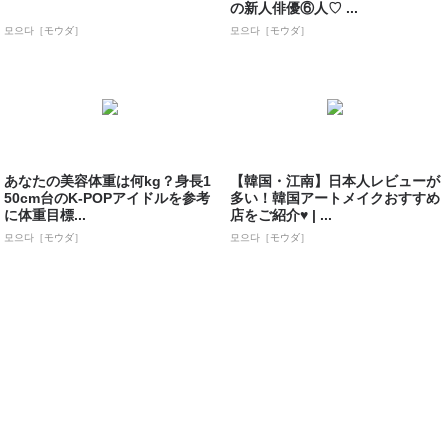
の新人俳優⑥人♡ ...
모으다［モウダ］
모으다［モウダ］
あなたの美容体重は何kg？身長1
【韓国・江南】日本人レビューが
50cm台のK-POPアイドルを参考
多い！韓国アートメイクおすすめ
に体重目標...
店をご紹介♥ | ...
모으다［モウダ］
모으다［モウダ］