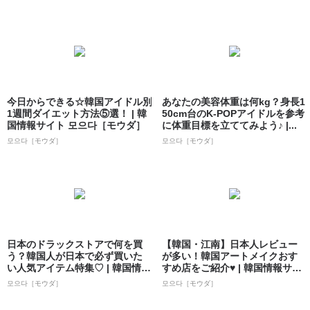
今日からできる☆韓国アイドル別
あなたの美容体重は何kg？身長1
1週間ダイエット方法⑤選！ | 韓
50cm台のK-POPアイドルを参考
国情報サイト 모으다［モウダ］
に体重目標を立ててみよう♪ |...
모으다［モウダ］
모으다［モウダ］
日本のドラックストアで何を買
【韓国・江南】日本人レビュー
う？韓国人が日本で必ず買いた
が多い！韓国アートメイクおす
い人気アイテム特集♡ | 韓国情報
すめ店をご紹介♥ | 韓国情報サイ
サイト ...
ト 모으...
모으다［モウダ］
모으다［モウダ］