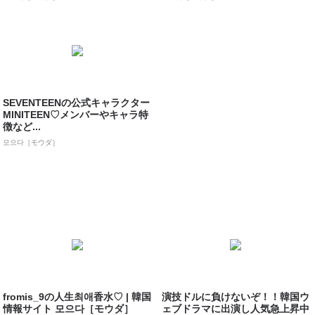
SEVENTEENの公式キャラクター
MINITEEN♡メンバーやキャラ特
徴など...
모으다［モウダ］
fromis_9の人生최애香水♡ | 韓国
演技ドルに負けないぞ！！韓国ウ
情報サイト 모으다［モウダ］
ェブドラマに出演し人気急上昇中