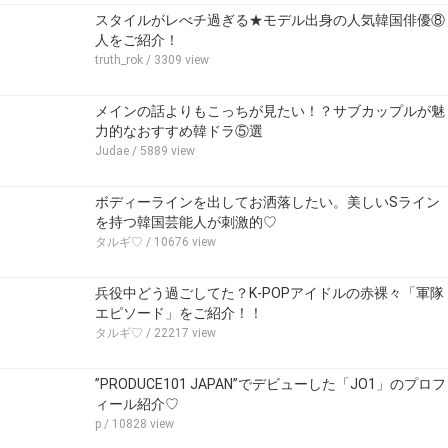
スタイルがレべチ過ぎる★モデル出身の人気韓国俳優⑧
人をご紹介！
truth_rok
/ 3309 view
メインの話よりもこっちが見たい！？サブカップルが魅
力的なおすすめ韓ドラ⑤選
Judae
/ 5889 view
ボディーラインを出してお洒落したい。美しいSライン
を持つ韓国芸能人が刺激的♡
タルギ♡
/ 10676 view
兵役中どう過ごしてた？K-POPアイドルの赤裸々「軍隊
エピソード」をご紹介！！
タルギ♡
/ 22217 view
”PRODUCE101 JAPAN”でデビューした「JO1」のプロフ
ィール紹介♡
p
/ 10828 view