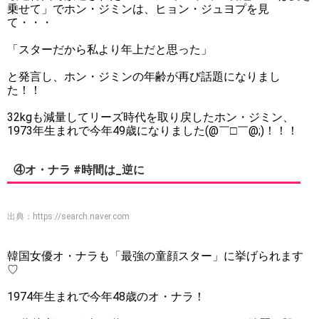
乗せて」でホン・ジミンは、ヒョン・ジュヨプを見
て・・・
「スターだから私より年上だと思った」
と発言し、ホン・ジミンの年齢が再び話題になりまし
た！！
32kgも減量してリーズ時代を取り戻したホン・ジミン、
1973年生まれで今年49歳になりました(@￣□￣@;)！！！
④オ・ナラ #時間は_逆に
出典：
https://search.naver.com
韓国女優オ・ナラも「最強の童顔スター」に挙げられます
♡
1974年生まれで今年48歳のオ・ナラ！