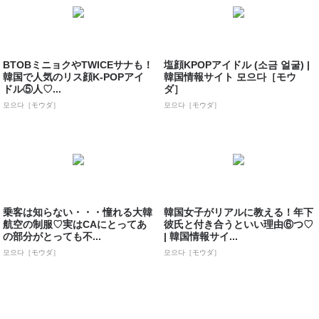
BTOBミニョクやTWICEサナも！
塩顔KPOPアイドル (소금 얼굴) |
韓国で人気のリス顔K-POPアイ
韓国情報サイト 모으다［モウ
ドル⑤人♡...
ダ］
모으다［モウダ］
모으다［モウダ］
乗客は知らない・・・憧れる大韓
韓国女子がリアルに教える！年下
航空の制服♡実はCAにとってあ
彼氏と付き合うといい理由⑥つ♡
の部分がとっても不...
| 韓国情報サイ...
모으다［モウダ］
모으다［モウダ］