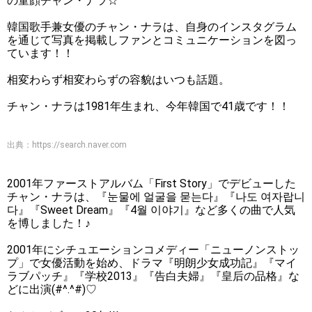
の童顔チャン・ナラ☆
韓国歌手兼女優のチャン・ナラは、自身のインスタグラム
を通じて写真を掲載しファンとコミュニケーションを図っ
ています！！
相変わらず相変わらずの容貌はいつも話題。
チャン・ナラは1981年生まれ、今年韓国で41歳です！！
出典：
https://search.naver.com
2001年ファーストアルバム「First Story」でデビューした
チャン・ナラは、『눈물에 얼굴을 묻는다』『나도 여자랍니
다』『Sweet Dream』『4월 이야기』など多くの曲で人気
を博しました！♪
2001年にシチュエーションコメディー「ニューノンストッ
プ」で女優活動を始め、ドラマ『明朗少女成功記』『マイ
ラブパッチ』『学校2013』『告白夫婦』『皇后の品格』な
どに出演(#^.^#)♡