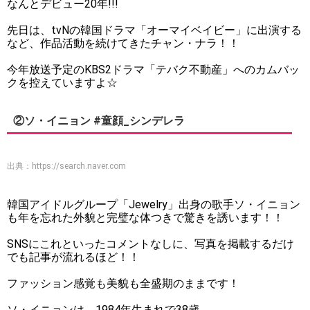
なんとデビュー20年!!!
先日は、tvNの韓国ドラマ「オーマイベイビー」に出演する
など、作品活動を続けてきたチャン・ナラ！！
今年放送予定のKBS2ドラマ「テバク不動産」へのカムバッ
クを控えていますよ☆
②ソ・イニョン #童顔_シンデレラ
出典：
https://search.naver.com
韓国アイドルグループ「Jewelry」出身の歌手ソ・イニョン
も年を忘れた外貌と完璧な体つきで驚きを誘います！！
SNSにこれといったコメントなしに、写真を掲載するだけ
でも記事が流れるほど！！
ファッション感覚も美貌も全盛期のままです！
ソ・イニョンは、1984年生まれで38歳。