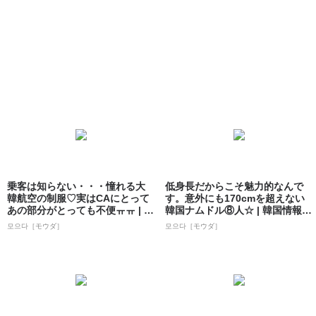
乗客は知らない・・・憧れる大
低身長だからこそ魅力的なんで
韓航空の制服♡実はCAにとって
す。意外にも170cmを超えない
あの部分がとっても不便ㅠㅠ | 韓
韓国ナムドル⑧人☆ | 韓国情報サ
国情報...
イト...
모으다［モウダ］
모으다［モウダ］