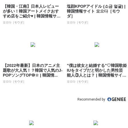
【韓国・江南】日本人レビュー
塩顔KPOPアイドル (소금 얼굴) |
が多い！韓国アートメイクおす
韓国情報サイト 모으다［モウ
すめ店をご紹介♥ | 韓国情報サイ
ダ］
ト 모으...
모으다［モウダ］
모으다［モウダ］
【2022年最新】日本のアニメ主
”僕は彼女と結婚する”♡韓国歌姫
題歌が大人気！？韓国で人気のJ-
IUをタイプだと明かした男性芸
POPソングTOP⑩☆ | 韓国情...
能人③人とは？ | 韓国情報サイト
...
모으다［モウダ］
모으다［モウダ］
Recommended by