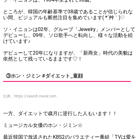
ところが、韓国の年齢基準で38歳であることが信じられな
い間、ビジュアルも断然注目を集めています( *´艸｀)♡
ソ・イニョンは02年、グループ「Jewelry」メンバーとして
デビューし、09年、ソロ歌手へと転向し、様々な活動を続
けています♪
デビューして20年になりますが、「新商女」時代の美貌は
依然として残っているままです♡！
③ホン・ジミン #ダイエット_童顔
出典：
https://search.naver.com
一方、ダイエットで歳月に逆行した人もいます！！
ミュージカル女優のホン・ジミン☆
最近韓国で放送されたKBS2のバラエティー番組「TVは愛を