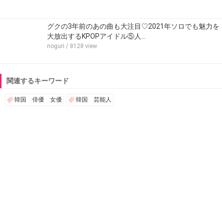
グクの3年前のあの曲も大注目♡2021年ソロでも魅力を
大放出するKPOPアイドル⑤人…
noguri
/ 8128 view
関連するキーワード
韓国 俳優 女優
韓国 芸能人