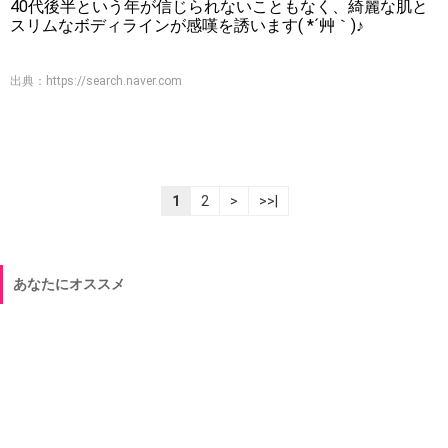
40代後半という年が信じられないこともなく、綺麗な肌と
スリムなボディラインが感嘆を誘います( *´艸｀)♪
出典：
https://search.naver.com
1
2
>
>>|
あなたにオススメ