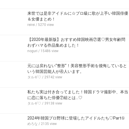
来世では是非アイドルに☆プロ級に歌が上手い韓国俳優
＆女優まとめ！
reirei
/ 5270 view
【2020年最新版】おすすめ韓国映画⑦選♡男女年齢問
わずハマる作品集めました！
noguri
/ 15486 view
元には戻れない”整形”！美容整形手術を後悔していると
いう韓国芸能人が④人います。
タルギ♡
/ 29742 view
私たち実は付き合ってました！韓国ドラマ撮影中、本当
に恋に落ちた俳優⑦組とは…♡
タルギ♡
/ 39138 view
2024年韓国プロ野球に登場したアイドルたち♡Part①
めろな
/ 2135 view