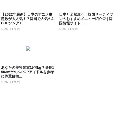
【2022年最新】日本のアニメ主
日本と全然違う！韓国サーティワ
題歌が大人気！？韓国で人気のJ-
ンのおすすめメニュー紹介♡ | 韓
POPソングT...
国情報サイト ...
모으다［モウダ］
모으다［モウダ］
あなたの美容体重は何kg？身長1
50cm台のK-POPアイドルを参考
に体重目標...
모으다［モウダ］