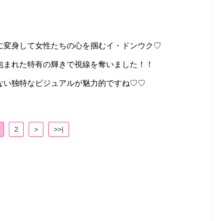
に変身して女性たちの心を掴むイ・ドンウク♡
包まれた特有の輝きで視線を奪いました！！
ない独特なビジュアルが魅力的ですね♡♡
2
>
>>|