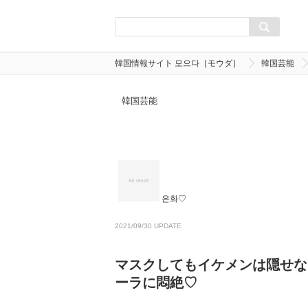
韓国情報サイト 모으다［モウダ］
韓国芸能
韓国芸能
은화♡
2021/09/30 UPDATE
マスクしてもイケメンは隠せな
ーラに悶絶♡