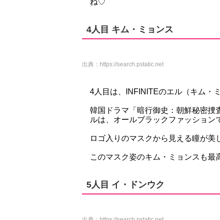
ね♡
4人目 キム・ミョンス
出典：
https://search.pstatic.net
4人目は、INFINITEのエル（キム
韓国ドラマ「暗行御史：朝鮮秘密捜査団
ルは、オールブラックファッション
ロゴ入りのマスクから見える瞳が美
このマスク姿のキム・ミョンスも最
5人目 イ・ドンウク
出典：
https://search.pstatic.net