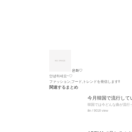
은화♡
안녕하세요~♡
ファッション,フード,トレンドを発信します!!
関連するまとめ
今月韓国で流行してい
韓国では今どんな曲が流行っ
ilin
/ 9018 view