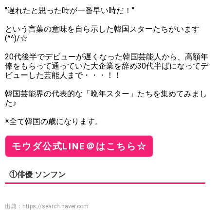
"遅れたと思った時が一番早い時だ！"
という言葉の意味を自ら示した韓国スターたちがいます
(^^)/☆
20代後半でデビューが遅くなった韓国芸能人から、高額年
俸をもらって通っていた大企業を辞め30代半ばになってデ
ビューした芸能人まで・・・！！
韓国芸能界の代表的な「晩年スター」たちを集めてみまし
た♪
※全て韓国の歳になります。
モウダ公式LINE＠はこちら☆
①俳優 ソンフン
出典：
https://search.naver.com