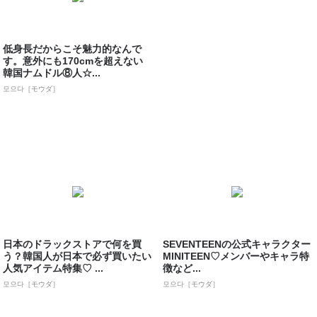
低身長だからこそ魅力的なんで
す。意外にも170cmを超えない
韓国ナムドル⑧人☆...
모으다［モウダ］
日本のドラックストアで何を買
SEVENTEENの公式キャラクター
う？韓国人が日本で必ず買いたい
MINITEEN♡メンバーやキャラ特
人気アイテム特集♡ ...
徴など...
모으다［モウダ］
모으다［モウダ］