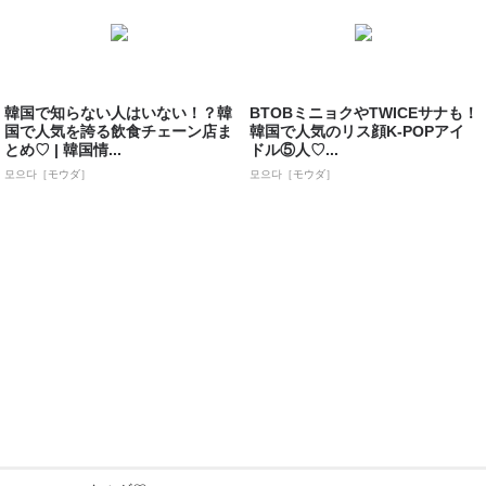
韓国で知らない人はいない！？韓
BTOBミニョクやTWICEサナも！
国で人気を誇る飲食チェーン店ま
韓国で人気のリス顔K-POPアイ
とめ♡ | 韓国情...
ドル⑤人♡...
모으다［モウダ］
모으다［モウダ］