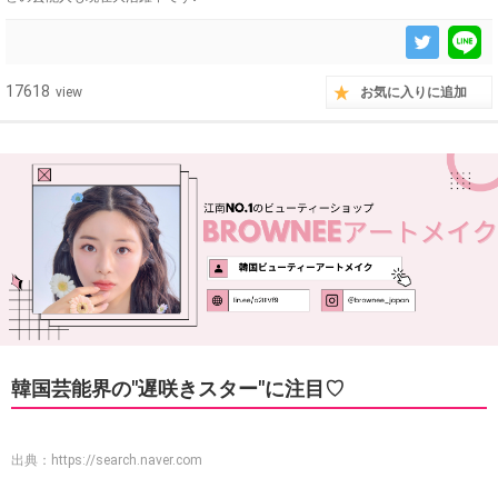
17618
view
お気に入りに追加
韓国芸能界の"遅咲きスター"に注目♡
出典：
https://search.naver.com