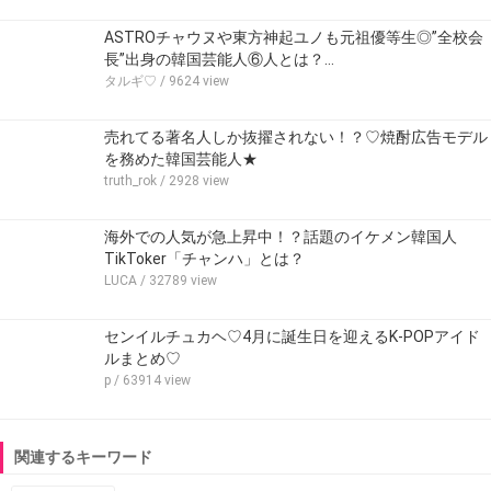
ASTROチャウヌや東方神起ユノも元祖優等生◎”全校会
長”出身の韓国芸能人⑥人とは？…
タルギ♡
/ 9624 view
売れてる著名人しか抜擢されない！？♡焼酎広告モデル
を務めた韓国芸能人★
truth_rok
/ 2928 view
海外での人気が急上昇中！？話題のイケメン韓国人
TikToker「チャンハ」とは？
LUCA
/ 32789 view
センイルチュカヘ♡4月に誕生日を迎えるK-POPアイド
ルまとめ♡
p
/ 63914 view
関連するキーワード