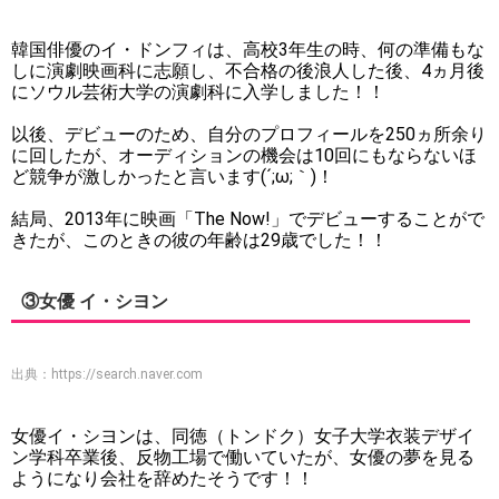
韓国俳優のイ・ドンフィは、高校3年生の時、何の準備もな
しに演劇映画科に志願し、不合格の後浪人した後、4ヵ月後
にソウル芸術大学の演劇科に入学しました！！
以後、デビューのため、自分のプロフィールを250ヵ所余り
に回したが、オーディションの機会は10回にもならないほ
ど競争が激しかったと言います(´;ω;｀)！
結局、2013年に映画「The Now!」でデビューすることがで
きたが、このときの彼の年齢は29歳でした！！
③女優 イ・シヨン
出典：
https://search.naver.com
女優イ・シヨンは、同徳（トンドク）女子大学衣装デザイ
ン学科卒業後、反物工場で働いていたが、女優の夢を見る
ようになり会社を辞めたそうです！！