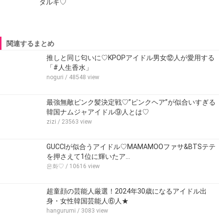
タルギ♡
関連するまとめ
推しと同じ匂いに♡KPOPアイドル男女⑫人が愛用する
「#人生香水」
noguri
/ 48548 view
最強無敵ピンク髪決定戦♡”ピンクヘア”が似合いすぎる
韓国ナムジャアイドル⑨人とは♡
zizi
/ 23563 view
GUCCIが似合うアイドル♡MAMAMOOファサ&BTSテテ
を押さえて1位に輝いたア…
은화♡
/ 10616 view
超童顔の芸能人厳選！2024年30歳になるアイドル出
身・女性韓国芸能人⑥人★
hangurumi
/ 3083 view