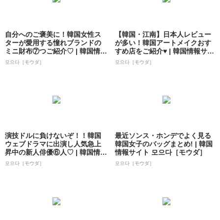
自分へのご褒美に！韓国女性ス
【韓国・江南】日本人レビュー
ターが愛用する憧れブランドの
が多い！韓国アートメイクおす
ミニ財布⑦つご紹介♡ | 韓国情報
すめ店をご紹介♥ | 韓国情報サイ
サイト ...
ト 모으...
모으다［モウダ］
모으다［モウダ］
演技ドルに負けないぞ！！韓国
最近ソンス・ホンデでよく見る
ウェブドラマに出演し人気急上
韓国女子のバッグまとめ! | 韓国
昇中の新人俳優⑥人♡ | 韓国情報
情報サイト 모으다［モウダ］
サイト ...
모으다［モウダ］
모으다［モウダ］