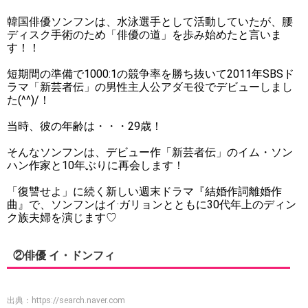
韓国俳優ソンフンは、水泳選手として活動していたが、腰
ディスク手術のため「俳優の道」を歩み始めたと言いま
す！！
短期間の準備で1000:1の競争率を勝ち抜いて2011年SBSド
ラマ「新芸者伝」の男性主人公アダモ役でデビューしまし
た(^^)/！
当時、彼の年齢は・・・29歳！
そんなソンフンは、デビュー作「新芸者伝」のイム・ソン
ハン作家と10年ぶりに再会します！
「復讐せよ」に続く新しい週末ドラマ『結婚作詞離婚作
曲』で、ソンフンはイ·ガリョンとともに30代年上のディン
ク族夫婦を演じます♡
②俳優 イ・ドンフィ
出典：
https://search.naver.com