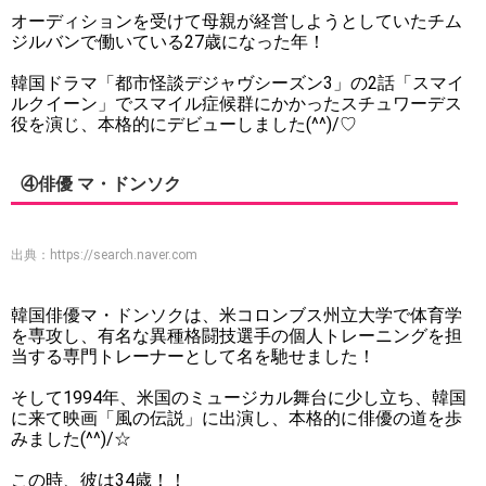
オーディションを受けて母親が経営しようとしていたチム
ジルバンで働いている27歳になった年！
韓国ドラマ「都市怪談デジャヴシーズン3」の2話「スマイ
ルクイーン」でスマイル症候群にかかったスチュワーデス
役を演じ、本格的にデビューしました(^^)/♡
④俳優 マ・ドンソク
出典：
https://search.naver.com
韓国俳優マ・ドンソクは、米コロンブス州立大学で体育学
を専攻し、有名な異種格闘技選手の個人トレーニングを担
当する専門トレーナーとして名を馳せました！
そして1994年、米国のミュージカル舞台に少し立ち、韓国
に来て映画「風の伝説」に出演し、本格的に俳優の道を歩
みました(^^)/☆
この時、彼は34歳！！