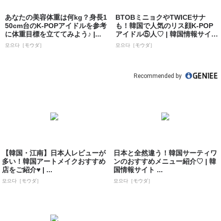
あなたの美容体重は何kg？身長1
BTOBミニョクやTWICEサナ
50cm台のK-POPアイドルを参考
も！韓国で人気のリス顔K-POP
に体重目標を立ててみよう♪ |...
アイドル⑤人♡ | 韓国情報サイ
ト...
모으다［モウダ］
모으다［モウダ］
Recommended by
【韓国・江南】日本人レビューが
日本と全然違う！韓国サーティワ
多い！韓国アートメイクおすすめ
ンのおすすめメニュー紹介♡ | 韓
店をご紹介♥ | ...
国情報サイト ...
모으다［モウダ］
모으다［モウダ］