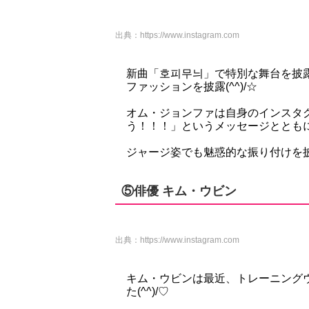
出典：
https://www.instagram.com
新曲「호피무늬」で特別な舞台を披
ファッションを披露(^^)/☆
オム・ジョンファは自身のインスタ
う！！！」というメッセージととも
ジャージ姿でも魅惑的な振り付けを
⑤俳優 キム・ウビン
出典：
https://www.instagram.com
キム・ウビンは最近、トレーニング
た(^^)/♡