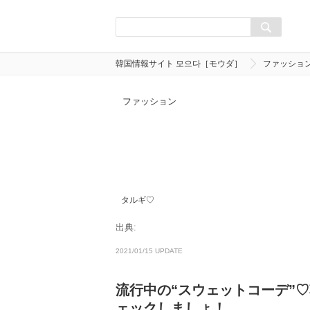
韓国情報サイト 모으다［モウダ］
ファッショ
ファッション
タルギ♡
出典:
2021/01/15 UPDATE
流行中の“スウェットコーデ”
ェックしましょ！