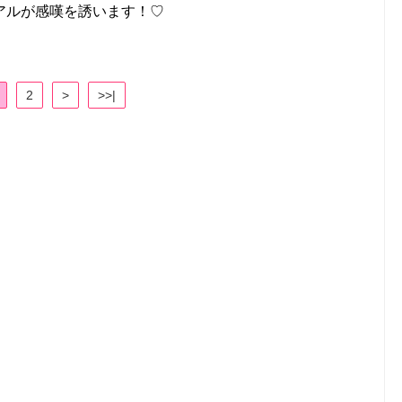
アルが感嘆を誘います！♡
2
>
>>|