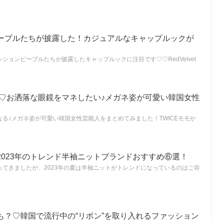
ープルたちが披露した！カジュアルなキャップルックが
ションピープルたちが披露したキャップルックに注目です♡♡RedVelvet
中♡お洒落な眼鏡をマネしたい♪メガネ姿が可愛い韓国女性
る♪メガネ姿が可愛い韓国女性芸能人をまとめてみました！TWICEモモか
2023年のトレンド半袖ニットブランドおすすめ⑥選！
てきましたが、2023年の夏は半袖ニットがトレンドになっているのはご存
も？♡韓国で流行中の“リボン”を取り入れるファッション