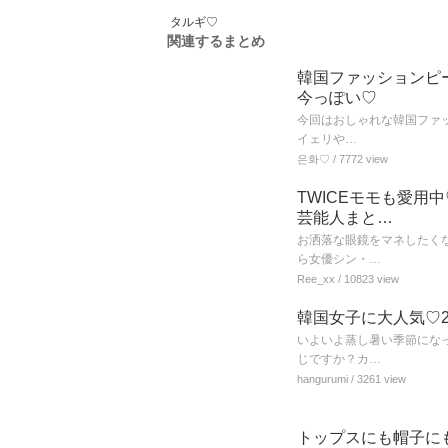
タルギ♡
関連するまとめ
韓国ファッションピ
今っぽい♡
今回はおしゃれな韓国ファッ
イェリや…
은화♡
/ 7772 view
TWICEモモも愛用
芸能人まと…
お洒落な眼鏡をマネしたくな
ら女優シン・…
Ree_xx
/ 10823 view
韓国女子に大人気♡
いよいよ蒸し暑い季節になっ
じですか？カ…
hangurumi
/ 3261 view
トップスにも帽子に