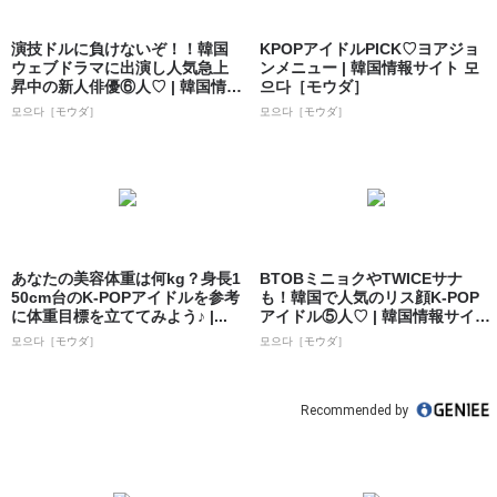
演技ドルに負けないぞ！！韓国
KPOPアイドルPICK♡ヨアジョ
ウェブドラマに出演し人気急上
ンメニュー | 韓国情報サイト 모
昇中の新人俳優⑥人♡ | 韓国情報
으다［モウダ］
サイト ...
모으다［モウダ］
모으다［モウダ］
あなたの美容体重は何kg？身長1
BTOBミニョクやTWICEサナ
50cm台のK-POPアイドルを参考
も！韓国で人気のリス顔K-POP
に体重目標を立ててみよう♪ |...
アイドル⑤人♡ | 韓国情報サイ
ト...
모으다［モウダ］
모으다［モウダ］
Recommended by