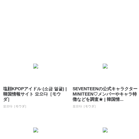
塩顔KPOPアイドル (소금 얼굴) |
SEVENTEENの公式キャラクター
韓国情報サイト 모으다［モウ
MINITEEN♡メンバーやキャラ特
ダ］
徴などを調査★ | 韓国情...
모으다［モウダ］
모으다［モウダ］