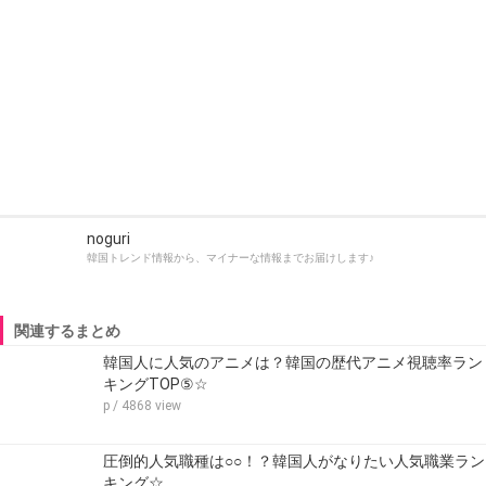
noguri
韓国トレンド情報から、マイナーな情報までお届けします♪
関連するまとめ
韓国人に人気のアニメは？韓国の歴代アニメ視聴率ラン
キングTOP⑤☆
p
/ 4868 view
圧倒的人気職種は○○！？韓国人がなりたい人気職業ラン
キング☆