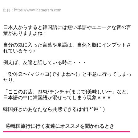
出典：
https://www.instagram.com
日本人からすると韓国語には短い単語やユニークな音の言
葉がありますよね！
自分の気に入った言葉や単語は、自然と脳にインプットさ
れているそう♪
例えば、友達と話している時に・・・
「맞아요〜/マジャヨ(ですよね〜)」と不意に行ってしまっ
たり、
「ここのお店、진짜/チンチャ(まじで)美味しい〜」など、
日本語の中に韓国語が混ぜってしまう現象ㅎㅎㅎ
韓国好きのあなたなら共感できるはず( *´艸｀)
④韓国旅行に行く友達にオススメを聞かれるとき