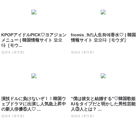
KPOPアイドルPICK♡ヨアジョン
fromis_9の人生최애香水♡ | 韓国
メニュー | 韓国情報サイト 모으
情報サイト 모으다［モウダ］
다［モウ...
모으다［モウダ］
모으다［モウダ］
演技ドルに負けないぞ！！韓国ウ
”僕は彼女と結婚する”♡韓国歌姫
ェブドラマに出演し人気急上昇中
IUをタイプだと明かした男性芸能
の新人俳優⑥人♡ ...
人③人とは？ ...
모으다［モウダ］
모으다［モウダ］