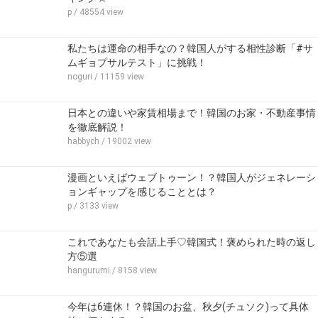
p
/ 48554 view
私たちは運命の相手なの？韓国人がする相性診断「#サ
ムギョプサルテスト」に挑戦！
noguri
/ 11159 view
日本との違いや家賃相場まで！韓国のお家・不動産事情
を徹底解説！
habbych
/ 19002 view
漫画といえばウェブトゥーン！？韓国人がジェネレーシ
ョンギャップを感じることとは？
p
/ 3133 view
これであなたも会話上手♡韓国式！褒められた時の返し
方⑤選
hangurumi
/ 8158 view
今年は6連休！？韓国のお盆、秋夕(チュソク)って具体