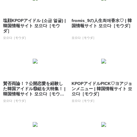
塩顔KPOPアイドル (소금 얼굴) |
fromis_9の人生최애香水♡ | 韓
韓国情報サイト 모으다［モウ
国情報サイト 모으다［モウダ］
ダ］
모으다［モウダ］
모으다［モウダ］
賛否両論！？公開恋愛を経験し
KPOPアイドルPICK♡ヨアジョ
た韓国アイドル⑲組を大特集！ |
ンメニュー | 韓国情報サイト 모
韓国情報サイト 모으다［モウ
으다［モウダ］
ダ］
모으다［モウダ］
모으다［モウダ］