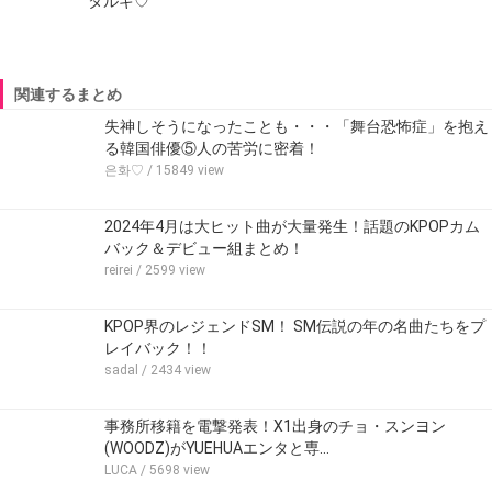
タルギ♡
関連するまとめ
失神しそうになったことも・・・「舞台恐怖症」を抱え
る韓国俳優⑤人の苦労に密着！
은화♡
/ 15849 view
2024年4月は大ヒット曲が大量発生！話題のKPOPカム
バック＆デビュー組まとめ！
reirei
/ 2599 view
KPOP界のレジェンドSM！ SM伝説の年の名曲たちをプ
レイバック！！
sadal
/ 2434 view
事務所移籍を電撃発表！X1出身のチョ・スンヨン
(WOODZ)がYUEHUAエンタと専…
LUCA
/ 5698 view