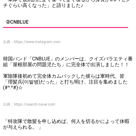
チぐらい高くなった」と語りました♪
②CNBLUE
出典：
https://www.instagram.com
韓国バンド「CNBLUE」のメンバーは、クイズバラエティ番
組「屋根部屋の問題児たち」に完全体で出演しました！！
軍除隊後初めて完全体カムバックした彼らは軍時代、皆
「理髪兵(이발병)だった」と打ち明け、注目を集めました
(#^.^#)☆
出典：
https://search.naver.com
「特攻隊で散髪を申し込めば、何人を切るかによって休暇
が与えられる。 」