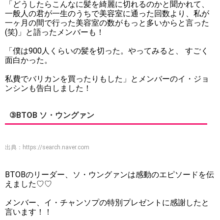
「どうしたらこんなに髪を綺麗に切れるのかと聞かれて、
一般人の君が一生のうちで美容室に通った回数より、私が
一ヶ月の間で行った美容室の数がもっと多いからと言った
(笑)」と語ったメンバーも！
「僕は900人くらいの髪を切った。やってみると、 すごく
面白かった。
私費でバリカンを買ったりもした」とメンバーのイ・ジョ
ンシンも告白しました！
③BTOB ソ・ウングァン
出典：
https://search.naver.com
BTOBのリーダー、ソ・ウングァンは感動のエピソードを伝
えました♡♡
メンバー、イ・チャンソプの特別プレゼントに感謝したと
言います！！