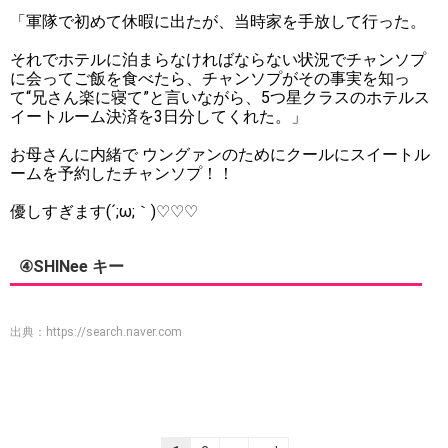
「軍隊で初めて休暇に出たが、当時家を手放して行った。
それでホテルに泊まらなければならない状況でチャンソプ
に会ってご飯を食べたら、チャンソプがその事実を知っ
て“兄さん楽に寝て”と言いながら、5つ星クラスのホテルス
イートルーム決済を3日分してくれた。」
お母さんに内緒で ウングァンのためにクールにスイートル
ームを予約したチャンソプ！！
優しすぎます(´;ω;｀)♡♡♡
④SHINee キー
出典：
https://search.naver.com