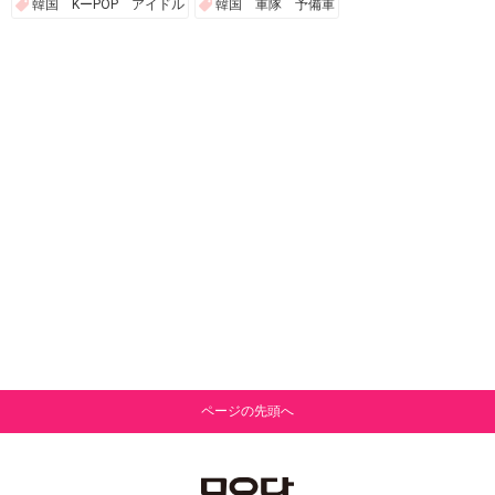
韓国 KーPOP アイドル
韓国 軍隊 予備軍
ページの先頭へ