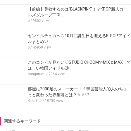
【前編】尊敬するのは”BLACKPINK”！？KPOP新人ガー
ルズグループ”TRI.…
p
/ 9802 view
センイルチュカヘ♡10月に誕生日を迎えるK-POPアイド
ルまとめ♡
p
/ 46959 view
このコンビが見たい♡STUDIO CHOOMでMIX＆MAXして
ほしい韓国アイドル⑧…
hangurumi
/ 2964 view
部屋に2000足のスニーカー！？韓国芸能人⑩人のちょ
っと変わった収集癖とは？ㅎㅎ♡
タルギ♡
/ 10780 view
関連するキーワード