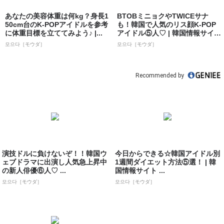
あなたの美容体重は何kg？身長1
BTOBミニョクやTWICEサナ
50cm台のK-POPアイドルを参考
も！韓国で人気のリス顔K-POP
に体重目標を立ててみよう♪ |...
アイドル⑤人♡ | 韓国情報サイ
ト...
모으다［モウダ］
모으다［モウダ］
Recommended by
演技ドルに負けないぞ！！韓国ウ
今日からできる☆韓国アイドル別
ェブドラマに出演し人気急上昇中
1週間ダイエット方法⑤選！ | 韓
の新人俳優⑥人♡ ...
国情報サイト ...
모으다［モウダ］
모으다［モウダ］