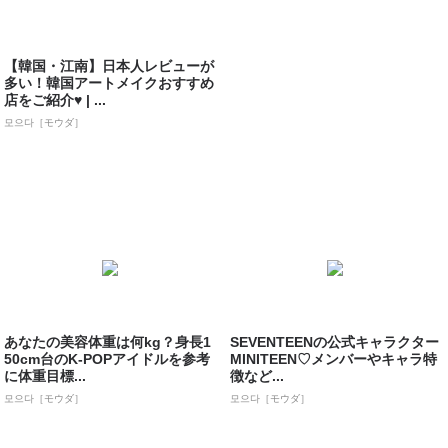
【韓国・江南】日本人レビューが
多い！韓国アートメイクおすすめ
店をご紹介♥ | ...
모으다［モウダ］
あなたの美容体重は何kg？身長1
SEVENTEENの公式キャラクター
50cm台のK-POPアイドルを参考
MINITEEN♡メンバーやキャラ特
に体重目標...
徴など...
모으다［モウダ］
모으다［モウダ］