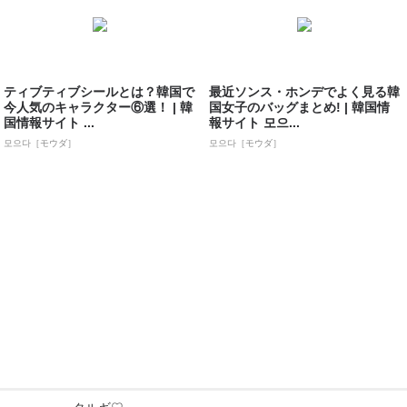
ティブティブシールとは？韓国で
最近ソンス・ホンデでよく見る韓
今人気のキャラクター⑥選！ | 韓
国女子のバッグまとめ! | 韓国情
国情報サイト ...
報サイト 모으...
모으다［モウダ］
모으다［モウダ］