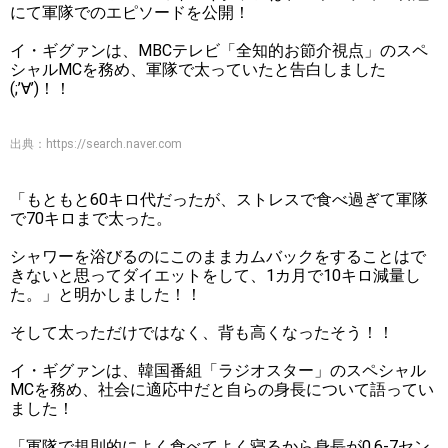
にて軍隊でのエピソードを公開！
イ・ギグァンは、MBCテレビ「全知的お節介視点」のスペ
シャルMCを務め、軍隊で太っていたと告白しました
(;’∀’)！！
出典：
https://search.naver.com
「もともと60キロ代だったが、ストレスで食べ過ぎて軍隊
で70キロまで太った。
シャワーを浴びるのにこのままカムバックをすることはで
きないと思ってダイエットをして、1カ月で10キロ減量し
た。」と明かしました！！
そして太っただけではなく、背も高くなったそう！！
イ・ギグァンは、韓国番組「ラジオスター」のスペシャル
MCを務め、社会に適応中だと自らの身長について語ってい
ました！
「軍隊で規則的によく食べてよく寝るから身長が0.6-7セン